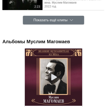
века. Муслим Магомаев
2022 год
2:23
Показать ещё клипы
Альбомы Муслим Магомаев