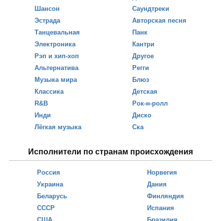
Шансон
Саундтреки
Эстрада
Авторская песня
Танцевальная
Панк
Электроника
Кантри
Рэп и хип-хоп
Другое
Альтернатива
Регги
Музыка мира
Блюз
Классика
Детская
R&B
Рок-н-ролл
Инди
Диско
Лёгкая музыка
Ска
Исполнители по странам происхождения
Россия
Норвегия
Украина
Дания
Беларусь
Финляндия
СССР
Испания
США
Бразилия