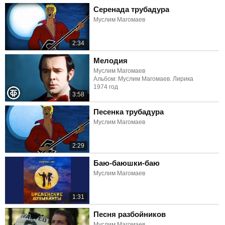
Серенада трубадура
Муслим Магомаев
2:34
Мелодия
Муслим Магомаев
Альбом: Муслим Магомаев. Лирика
1974 год
3:58
Песенка трубадура
Муслим Магомаев
2:29
Баю-баюшки-баю
Муслим Магомаев
1:31
Песня разбойников
Муслим Магомаев