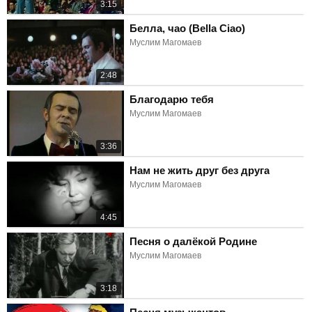
3:15
Белла, чао (Bella Ciao)
Муслим Магомаев
2:48
Благодарю тебя
Муслим Магомаев
3:36
Нам не жить друг без друга
Муслим Магомаев
4:45
Песня о далёкой Родине
Муслим Магомаев
3:18