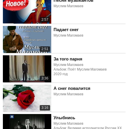
Песня музыкантов
Муслим Магомаев
2:57
Падает снег
Муслим Магомаев
2:51
За того парня
Муслим Магомаев
Альбом: Поёт Муслим Магомаев
2020 год
3:36
А снег повалится
Муслим Магомаев
3:16
Улыбнись
Муслим Магомаев
Альбом: Великие исполнители России ХХ