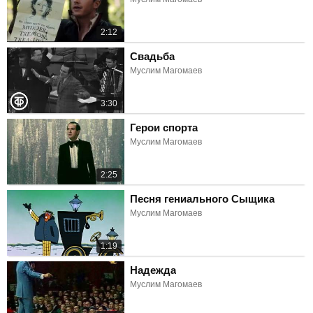
2:12
Свадьба
Муслим Магомаев
3:30
Герои спорта
Муслим Магомаев
2:25
Песня гениального Сыщика
Муслим Магомаев
1:19
Надежда
Муслим Магомаев