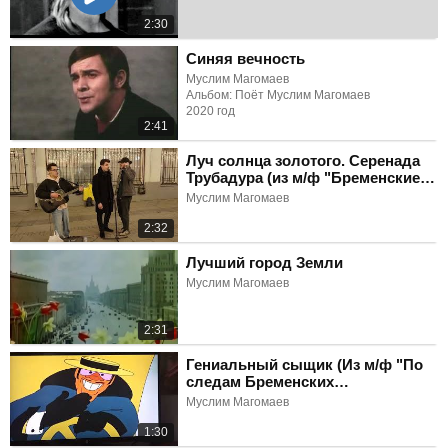
2:30
Синяя вечность
Муслим Магомаев
Альбом: Поёт Муслим Магомаев
2020 год
2:41
Луч солнца золотого. Серенада
Трубадура (из м/ф "Бременские
музыканты")
Муслим Магомаев
2:32
Лучший город Земли
Муслим Магомаев
2:31
Гениальный сыщик (Из м/ф "По
следам Бременских
музыкантов")
Муслим Магомаев
1:30