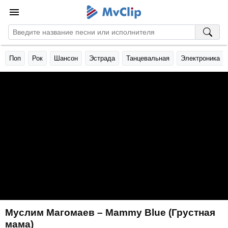
Поп
Рок
Шансон
Эстрада
Танцевальная
Электроника
Муслим Магомаев – Mammy Blue (Грустная
мама)