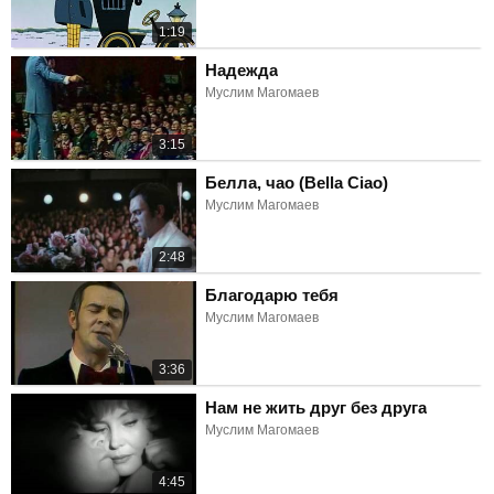
1:19
Надежда
Муслим Магомаев
3:15
Белла, чао (Bella Ciao)
Муслим Магомаев
2:48
Благодарю тебя
Муслим Магомаев
3:36
Нам не жить друг без друга
Муслим Магомаев
4:45