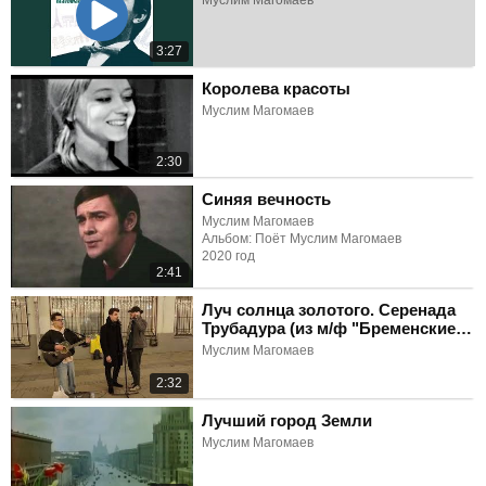
Муслим Магомаев
3:27
Королева красоты
Муслим Магомаев
2:30
Синяя вечность
Муслим Магомаев
Альбом: Поёт Муслим Магомаев
2020 год
2:41
Луч солнца золотого. Серенада
Трубадура (из м/ф "Бременские
музыканты")
Муслим Магомаев
2:32
Лучший город Земли
Муслим Магомаев