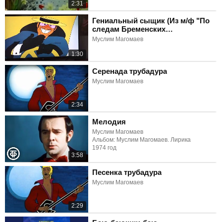
2:31
Гениальный сыщик (Из м/ф "По
следам Бременских
музыкантов")
Муслим Магомаев
1:30
Серенада трубадура
Муслим Магомаев
2:34
Мелодия
Муслим Магомаев
Альбом: Муслим Магомаев. Лирика
1974 год
3:58
Песенка трубадура
Муслим Магомаев
2:29