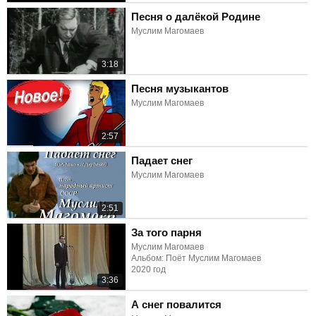
Песня о далёкой Родине
Муслим Магомаев
3:18
Песня музыкантов
Муслим Магомаев
2:57
Падает снег
Муслим Магомаев
2:51
За того парня
Муслим Магомаев
Альбом: Поёт Муслим Магомаев
2020 год
3:36
А снег повалится