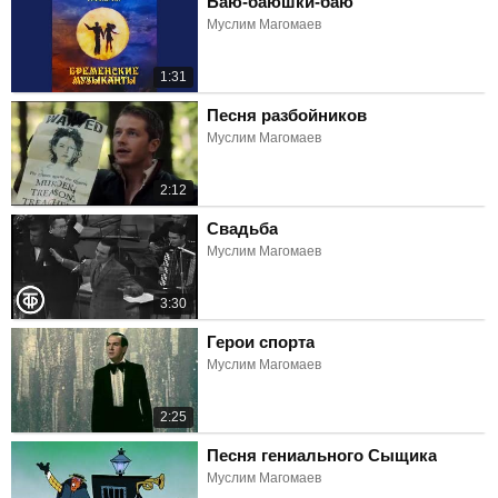
Баю-баюшки-баю
Муслим Магомаев
1:31
Песня разбойников
Муслим Магомаев
2:12
Свадьба
Муслим Магомаев
3:30
Герои спорта
Муслим Магомаев
2:25
Песня гениального Сыщика
Муслим Магомаев