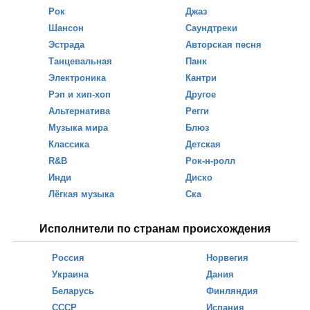
Рок
Джаз
Шансон
Саундтреки
Эстрада
Авторская песня
Танцевальная
Панк
Электроника
Кантри
Рэп и хип-хоп
Другое
Альтернатива
Регги
Музыка мира
Блюз
Классика
Детская
R&B
Рок-н-ролл
Инди
Диско
Лёгкая музыка
Ска
Исполнители по странам происхождения
Россия
Норвегия
Украина
Дания
Беларусь
Финляндия
СССР
Испания