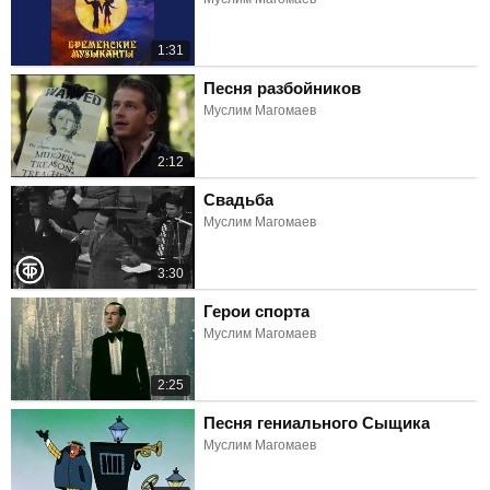
1:31
Песня разбойников
Муслим Магомаев
2:12
Свадьба
Муслим Магомаев
3:30
Герои спорта
Муслим Магомаев
2:25
Песня гениального Сыщика
Муслим Магомаев