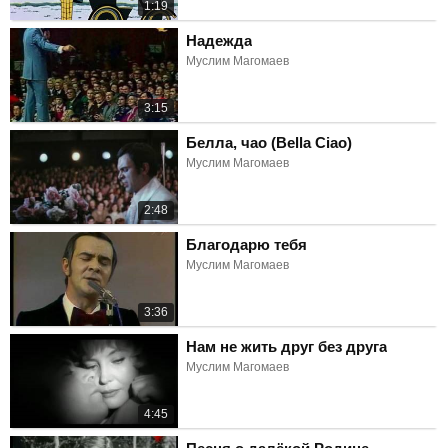
1:19
Надежда
Муслим Магомаев
3:15
Белла, чао (Bella Ciao)
Муслим Магомаев
2:48
Благодарю тебя
Муслим Магомаев
3:36
Нам не жить друг без друга
Муслим Магомаев
4:45