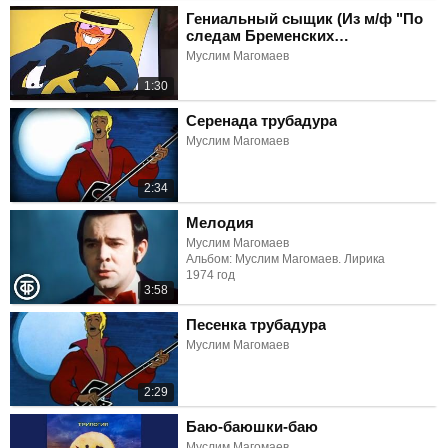
Гениальный сыщик (Из м/ф "По
следам Бременских
музыкантов")
Муслим Магомаев
1:30
Серенада трубадура
Муслим Магомаев
2:34
Мелодия
Муслим Магомаев
Альбом: Муслим Магомаев. Лирика
1974 год
3:58
Песенка трубадура
Муслим Магомаев
2:29
Баю-баюшки-баю
Муслим Магомаев