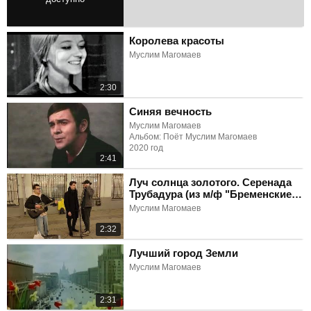
4:39
Королева красоты
Муслим Магомаев
2:30
Синяя вечность
Муслим Магомаев
Альбом: Поёт Муслим Магомаев
2020 год
2:41
Луч солнца золотого. Серенада
Трубадура (из м/ф "Бременские
музыканты")
Муслим Магомаев
2:32
Лучший город Земли
Муслим Магомаев
2:31