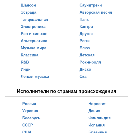
Шансон
Саундтреки
Эстрада
Авторская песня
Танцевальная
Панк
Электроника
Кантри
Рэп и хип-хоп
Другое
Альтернатива
Регги
Музыка мира
Блюз
Классика
Детская
R&B
Рок-н-ролл
Инди
Диско
Лёгкая музыка
Ска
Исполнители по странам происхождения
Россия
Норвегия
Украина
Дания
Беларусь
Финляндия
СССР
Испания
США
Бразилия