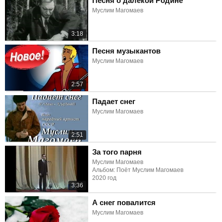
Песня о далёкой Родине
Муслим Магомаев
3:18
Песня музыкантов
Муслим Магомаев
2:57
Падает снег
Муслим Магомаев
2:51
За того парня
Муслим Магомаев
Альбом: Поёт Муслим Магомаев
2020 год
3:36
А снег повалится
Муслим Магомаев