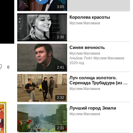
3:05
Королева красоты
Муслим Магомаев
2:30
Синяя вечность
Муслим Магомаев
Альбом: Поёт Муслим Магомаев
2020 год
0
2:41
Луч солнца золотого.
Серенада Трубадура (из м/
ф "Бременские
Муслим Магомаев
музыканты")
2:32
Лучший город Земли
Муслим Магомаев
2:31