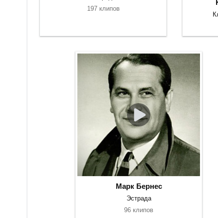
197 клипов
К
Марк Бернес
Эстрада
96 клипов