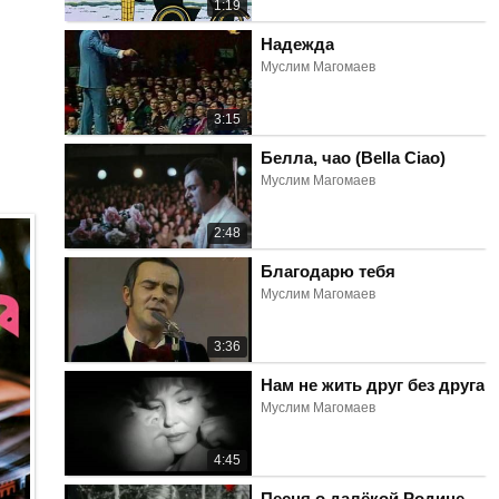
1:19
Надежда
Муслим Магомаев
3:15
Белла, чао (Bella Ciao)
Муслим Магомаев
2:48
Благодарю тебя
Муслим Магомаев
3:36
Нам не жить друг без друга
Муслим Магомаев
4:45
Песня о далёкой Родине