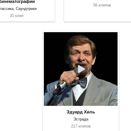
Кинематографии
56 клипов
лассика, Саундтреки
31 клип
Эдуард Хиль
Эстрада
217 клипов