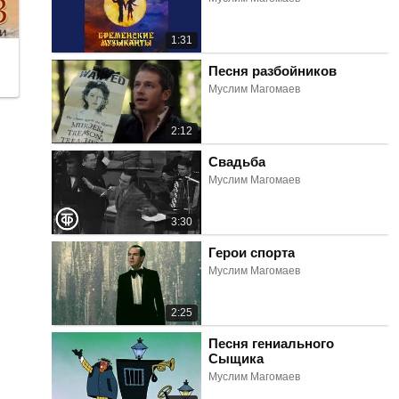
1:31
Песня разбойников
Муслим Магомаев
2:12
Свадьба
Муслим Магомаев
3:30
Герои спорта
Муслим Магомаев
2:25
Песня гениального
Сыщика
Муслим Магомаев