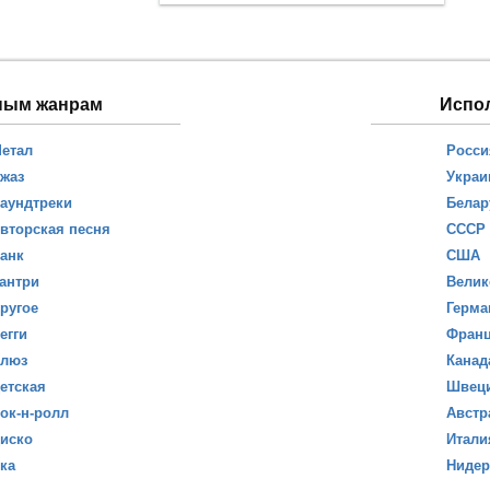
ным жанрам
Испо
етал
Росси
жаз
Украи
аундтреки
Белар
вторская песня
СССР
анк
США
антри
Велик
ругое
Герма
егги
Фран
люз
Канад
етская
Швец
ок-н-ролл
Австр
иско
Итали
ка
Ниде