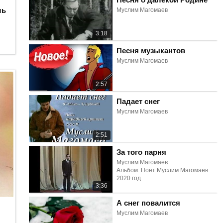
ль
Муслим Магомаев
3:18
Песня музыкантов
Муслим Магомаев
2:57
Падает снег
Муслим Магомаев
2:51
За того парня
Муслим Магомаев
Альбом: Поёт Муслим Магомаев
2020 год
3:36
А снег повалится
Муслим Магомаев