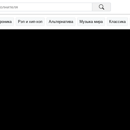
роника
Рэп и хип-хоп
Альтернатива
Музыка мира
Классика