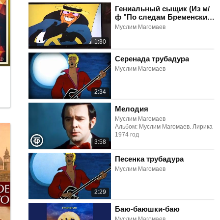
Гениальный сыщик (Из м/
ф "По следам Бременских
музыкантов")
Муслим Магомаев
1:30
Серенада трубадура
Муслим Магомаев
2:34
Мелодия
Муслим Магомаев
Альбом: Муслим Магомаев. Лирика
1974 год
3:58
Песенка трубадура
Муслим Магомаев
2:29
Баю-баюшки-баю
Муслим Магомаев