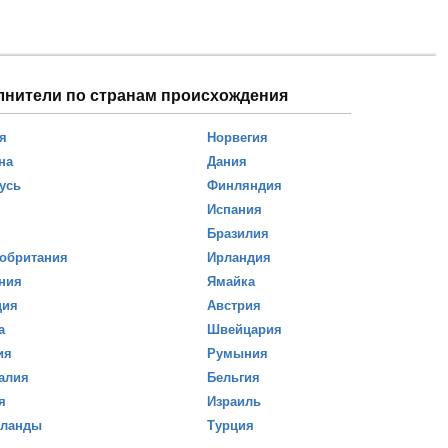
лнители по странам происхождения
я
Норвегия
на
Дания
усь
Финляндия
Испания
Бразилия
обритания
Ирландия
ния
Ямайка
ция
Австрия
а
Швейцария
ия
Румыния
алия
Бельгия
я
Израиль
рланды
Турция