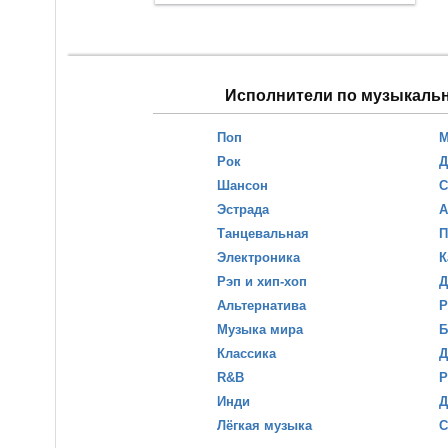
Исполнители по музыкаль
Поп
М
Рок
Д
Шансон
С
Эстрада
А
Танцевальная
П
Электроника
К
Рэп и хип-хоп
Д
Альтернатива
Р
Музыка мира
Б
Классика
Д
R&B
Р
Инди
Д
Лёгкая музыка
С