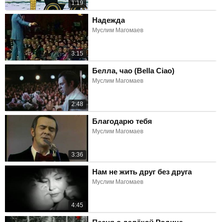
1:19
Надежда
Муслим Магомаев
3:15
Белла, чао (Bella Ciao)
Муслим Магомаев
2:48
Благодарю тебя
Муслим Магомаев
3:36
Нам не жить друг без друга
Муслим Магомаев
4:45