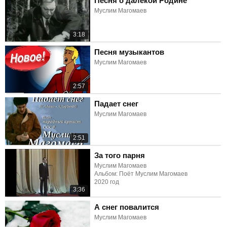
Песня о далёкой Родине
Муслим Магомаев
3:18
Песня музыкантов
Муслим Магомаев
2:57
Падает снег
Муслим Магомаев
2:51
За того парня
Муслим Магомаев
Альбом: Поёт Муслим Магомаев
2020 год
3:36
А снег повалится
Муслим Магомаев