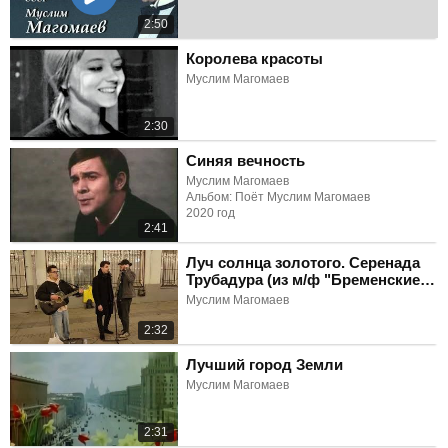
2:50
Королева красоты
Муслим Магомаев
2:30
Синяя вечность
Муслим Магомаев
Альбом: Поёт Муслим Магомаев
2020 год
2:41
Луч солнца золотого. Серенада
Трубадура (из м/ф "Бременские
музыканты")
Муслим Магомаев
2:32
Лучший город Земли
Муслим Магомаев
2:31