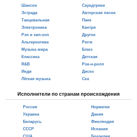
Шансон
Саундтреки
Эстрада
Авторская песня
Танцевальная
Панк
Электроника
Кантри
Рэп и хип-хоп
Другое
Альтернатива
Регги
Музыка мира
Блюз
Классика
Детская
R&B
Рок-н-ролл
Инди
Диско
Лёгкая музыка
Ска
Исполнители по странам происхождения
Россия
Норвегия
Украина
Дания
Беларусь
Финляндия
СССР
Испания
США
Бразилия