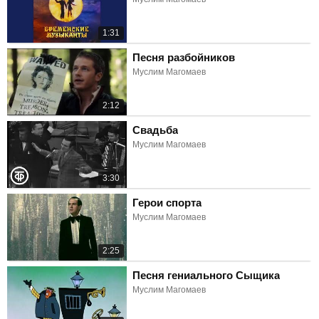
1:31
Песня разбойников
Муслим Магомаев
2:12
Свадьба
Муслим Магомаев
3:30
Герои спорта
Муслим Магомаев
2:25
Песня гениального Сыщика
Муслим Магомаев