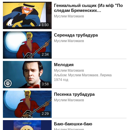
Гениальный сыщик (Из м/ф "По
следам Бременских
музыкантов")
Муслим Магомаев
1:30
Серенада трубадура
Муслим Магомаев
2:34
Мелодия
Муслим Магомаев
Альбом: Муслим Магомаев. Лирика
1974 год
3:58
Песенка трубадура
Муслим Магомаев
2:29
Баю-баюшки-баю
Муслим Магомаев