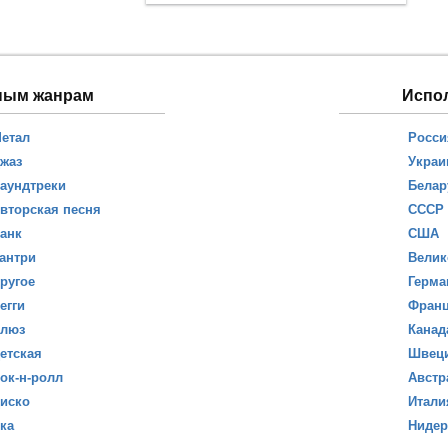
ным жанрам
Испо
етал
Росси
жаз
Украи
аундтреки
Белар
вторская песня
СССР
анк
США
антри
Велик
ругое
Герма
егги
Фран
люз
Канад
етская
Швец
ок-н-ролл
Австр
иско
Итали
ка
Ниде