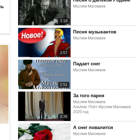
ль
Муслим Магомаев
3:18
Песня музыкантов
Муслим Магомаев
2:57
Падает снег
Муслим Магомаев
2:51
За того парня
Муслим Магомаев
Альбом: Поёт Муслим Магомаев
2020 год
3:36
А снег повалится
Муслим Магомаев