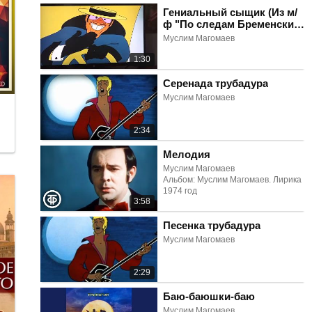
Гениальный сыщик (Из м/
ф "По следам Бременских
музыкантов")
Муслим Магомаев
1:30
Серенада трубадура
Муслим Магомаев
2:34
Мелодия
Муслим Магомаев
Альбом: Муслим Магомаев. Лирика
1974 год
3:58
Песенка трубадура
Муслим Магомаев
2:29
Баю-баюшки-баю
Муслим Магомаев