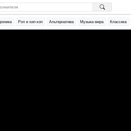
роника
Рэп и хип-хоп
Альтернатива
Музыка мира
Классика