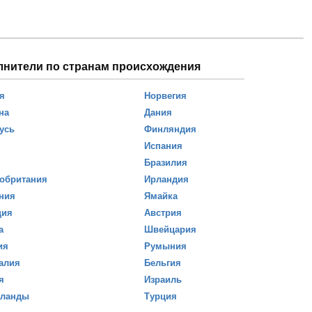
лнители по странам происхождения
я
Норвегия
на
Дания
усь
Финляндия
Испания
Бразилия
обритания
Ирландия
ния
Ямайка
ция
Австрия
а
Швейцария
ия
Румыния
алия
Бельгия
я
Израиль
рланды
Турция