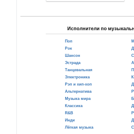
Исполнители по музыкаль
Поп
М
Рок
Д
Шансон
С
Эстрада
А
Танцевальная
П
Электроника
К
Рэп и хип-хоп
Д
Альтернатива
Р
Музыка мира
Б
Классика
Д
R&B
Р
Инди
Д
Лёгкая музыка
С