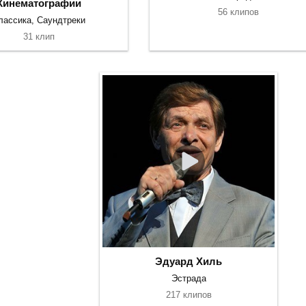
Кинематографии
56 клипов
лассика, Саундтреки
31 клип
Эдуард Хиль
Эстрада
217 клипов