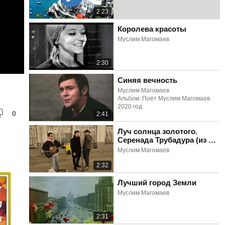
2:23
Королева красоты
Муслим Магомаев
2:30
Синяя вечность
Муслим Магомаев
Альбом: Поёт Муслим Магомаев
2020 год
0
2:41
Луч солнца золотого.
Серенада Трубадура (из м/
ф "Бременские
Муслим Магомаев
музыканты")
2:32
Лучший город Земли
Муслим Магомаев
2:31