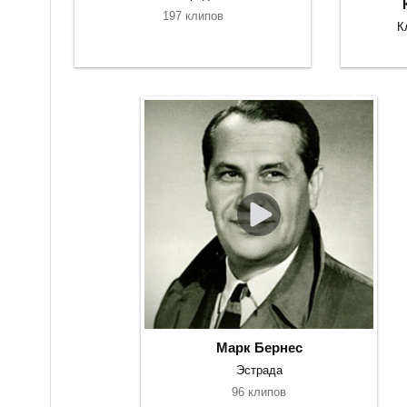
197 клипов
К
Марк Бернес
Эстрада
96 клипов