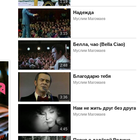
1:19
Надежда
Муслим Магомаев
3:15
Белла, чао (Bella Ciao)
Муслим Магомаев
2:48
Благодарю тебя
Муслим Магомаев
3:36
Нам не жить друг без друга
Муслим Магомаев
4:45
Песня о далёкой Родине