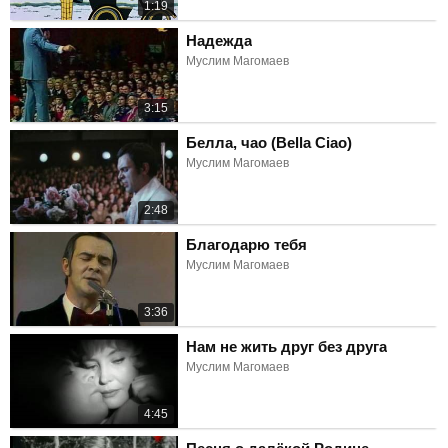
1:19
Надежда
Муслим Магомаев
3:15
Белла, чао (Bella Ciao)
Муслим Магомаев
2:48
Благодарю тебя
Муслим Магомаев
3:36
Нам не жить друг без друга
Муслим Магомаев
4:45