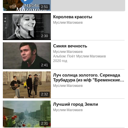
2:51
Королева красоты
Муслим Магомаев
2:30
Синяя вечность
Муслим Магомаев
Альбом: Поёт Муслим Магомаев
2020 год
2:41
Луч солнца золотого. Серенада
Трубадура (из м/ф "Бременские
музыканты")
Муслим Магомаев
2:32
Лучший город Земли
Муслим Магомаев
2:31