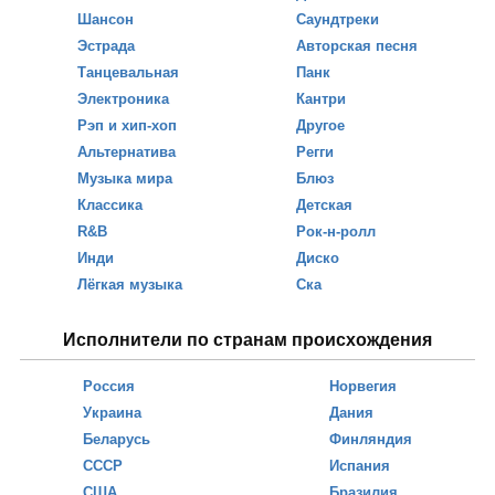
Шансон
Саундтреки
Эстрада
Авторская песня
Танцевальная
Панк
Электроника
Кантри
Рэп и хип-хоп
Другое
Альтернатива
Регги
Музыка мира
Блюз
Классика
Детская
R&B
Рок-н-ролл
Инди
Диско
Лёгкая музыка
Ска
Исполнители по странам происхождения
Россия
Норвегия
Украина
Дания
Беларусь
Финляндия
СССР
Испания
США
Бразилия