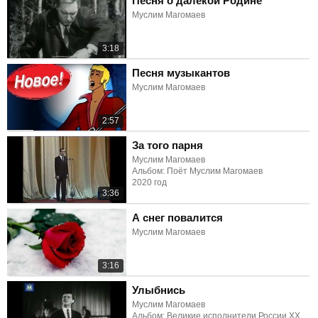
Песня о далёкой Родине
Муслим Магомаев
3:18
Песня музыкантов
Муслим Магомаев
2:57
За того парня
Муслим Магомаев
Альбом: Поёт Муслим Магомаев
2020 год
3:36
А снег повалится
Муслим Магомаев
3:16
Улыбнись
Муслим Магомаев
Альбом: Великие исполнители России ХХ