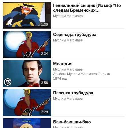
Гениальный сыщик (Из м/ф "По
следам Бременских
музыкантов")
Муслим Магомаев
1:30
Серенада трубадура
Муслим Магомаев
2:34
Мелодия
Муслим Магомаев
Альбом: Муслим Магомаев. Лирика
1974 год
3:58
Песенка трубадура
Муслим Магомаев
2:29
Баю-баюшки-баю
Муслим Магомаев