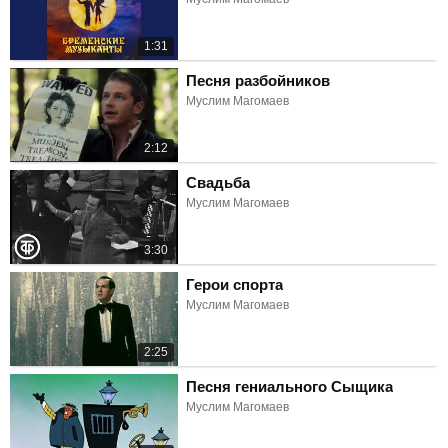
1:31
Песня разбойников
Муслим Магомаев
2:12
Свадьба
Муслим Магомаев
3:30
Герои спорта
Муслим Магомаев
2:25
Песня гениального Сыщика
Муслим Магомаев