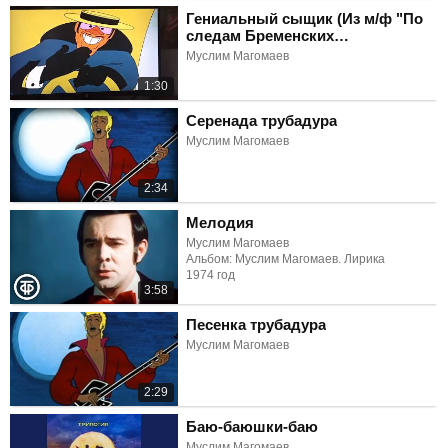
Гениальный сыщик (Из м/ф "По
следам Бременских
музыкантов")
Муслим Магомаев
1:30
Серенада трубадура
Муслим Магомаев
2:34
Мелодия
Муслим Магомаев
Альбом: Муслим Магомаев. Лирика
1974 год
3:58
Песенка трубадура
Муслим Магомаев
2:29
Баю-баюшки-баю
Муслим Магомаев