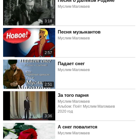
Песня о далёкой Родине
Муслим Магомаев
3:18
Песня музыкантов
Муслим Магомаев
2:57
Падает снег
Муслим Магомаев
2:51
За того парня
Муслим Магомаев
Альбом: Поёт Муслим Магомаев
2020 год
3:36
А снег повалится
Муслим Магомаев