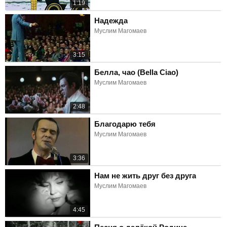
1:19
Надежда
Муслим Магомаев
3:15
Белла, чао (Bella Ciao)
Муслим Магомаев
2:48
Благодарю тебя
Муслим Магомаев
3:36
Нам не жить друг без друга
Муслим Магомаев
4:45