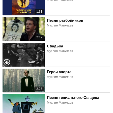
1:31
Песня разбойников
Муслим Магомаев
2:12
Свадьба
Муслим Магомаев
3:30
Герои спорта
Муслим Магомаев
2:25
Песня гениального Сыщика
Муслим Магомаев