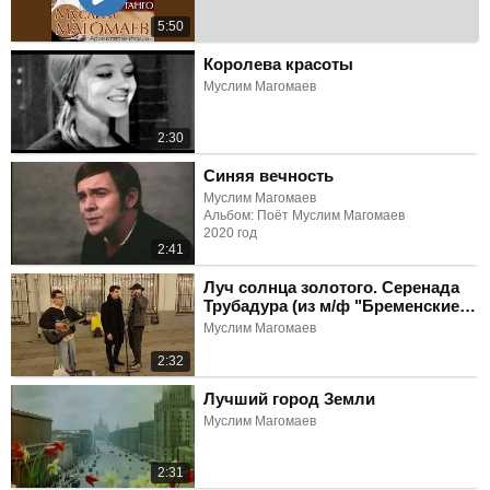
5:50
Королева красоты
Муслим Магомаев
2:30
Синяя вечность
Муслим Магомаев
Альбом: Поёт Муслим Магомаев
2020 год
2:41
Луч солнца золотого. Серенада
Трубадура (из м/ф "Бременские
музыканты")
Муслим Магомаев
2:32
Лучший город Земли
Муслим Магомаев
2:31