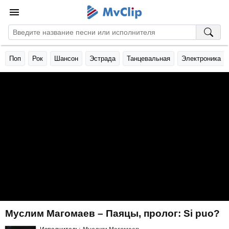
Поп
Рок
Шансон
Эстрада
Танцевальная
Электроника
Муслим Магомаев – Паяцы, пролог: Si puo?