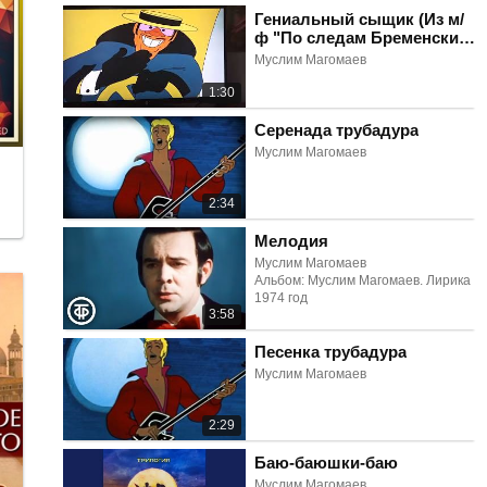
Гениальный сыщик (Из м/
ф "По следам Бременских
музыкантов")
Муслим Магомаев
1:30
Серенада трубадура
Муслим Магомаев
2:34
Мелодия
Муслим Магомаев
Альбом: Муслим Магомаев. Лирика
1974 год
3:58
Песенка трубадура
Муслим Магомаев
2:29
Баю-баюшки-баю
Муслим Магомаев