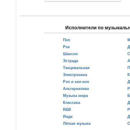
Исполнители по музыкаль
Поп
М
Рок
Д
Шансон
С
Эстрада
А
Танцевальная
П
Электроника
К
Рэп и хип-хоп
Д
Альтернатива
Р
Музыка мира
Б
Классика
Д
R&B
Р
Инди
Д
Лёгкая музыка
С