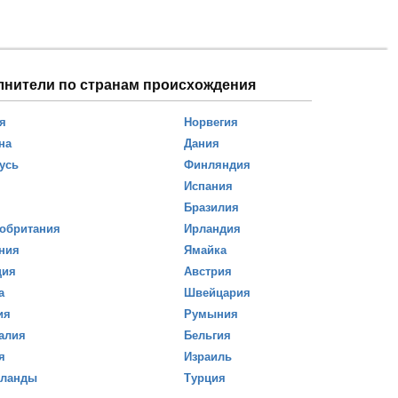
лнители по странам происхождения
я
Норвегия
на
Дания
усь
Финляндия
Испания
Бразилия
обритания
Ирландия
ния
Ямайка
ция
Австрия
а
Швейцария
ия
Румыния
алия
Бельгия
я
Израиль
рланды
Турция