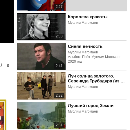
2:57
Королева красоты
Муслим Магомаев
2:30
Синяя вечность
Муслим Магомаев
Альбом: Поёт Муслим Магомаев
2020 год
0
2:41
Луч солнца золотого.
Серенада Трубадура (из м/
ф "Бременские
Муслим Магомаев
музыканты")
2:32
Лучший город Земли
Муслим Магомаев
2:31