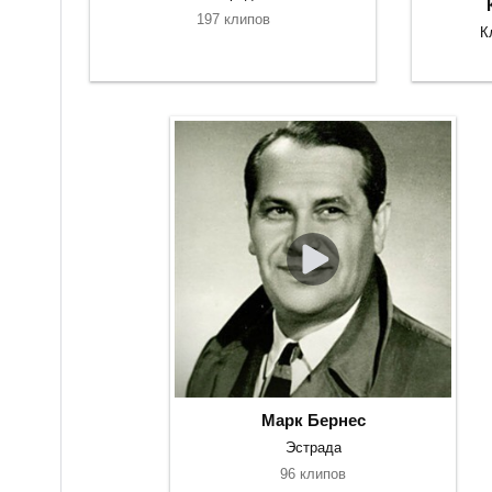
197 клипов
К
Марк Бернес
Эстрада
96 клипов