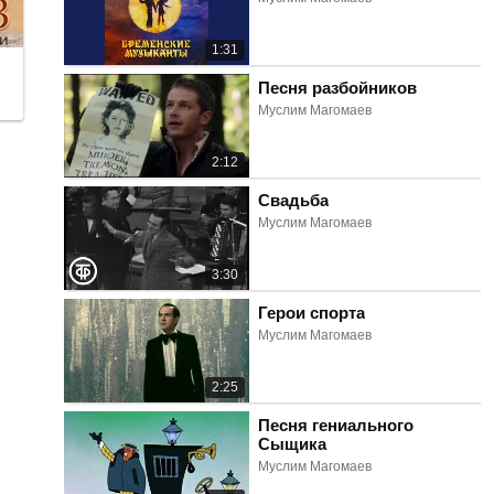
1:31
Песня разбойников
Муслим Магомаев
2:12
Свадьба
Муслим Магомаев
3:30
Герои спорта
Муслим Магомаев
2:25
Песня гениального
Сыщика
Муслим Магомаев