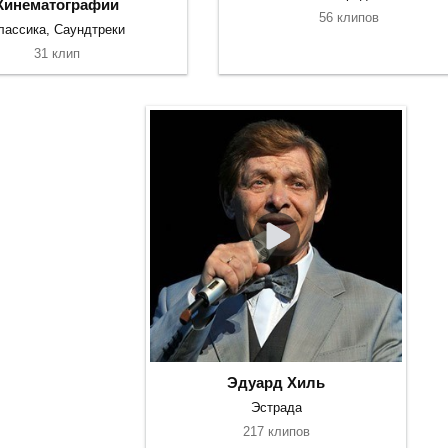
Кинематографии
56 клипов
лассика, Саундтреки
31 клип
Эдуард Хиль
Эстрада
217 клипов