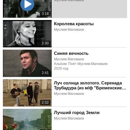
Муслим Магомаев
3:18
Королева красоты
Муслим Магомаев
2:30
Синяя вечность
Муслим Магомаев
Альбом: Поёт Муслим Магомаев
2020 год
2:41
Луч солнца золотого. Серенада
Трубадура (из м/ф "Бременские
музыканты")
Муслим Магомаев
2:32
Лучший город Земли
Муслим Магомаев