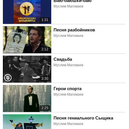
Баю-баюшки-баю
Муслим Магомаев
1:31
Песня разбойников
Муслим Магомаев
2:12
Свадьба
Муслим Магомаев
3:30
Герои спорта
Муслим Магомаев
2:25
Песня гениального Сыщика
Муслим Магомаев