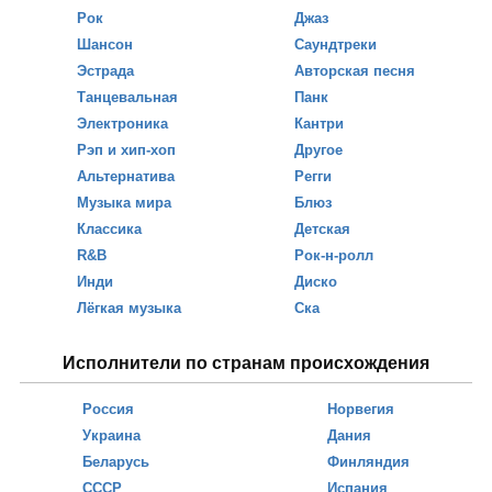
Рок
Джаз
Шансон
Саундтреки
Эстрада
Авторская песня
Танцевальная
Панк
Электроника
Кантри
Рэп и хип-хоп
Другое
Альтернатива
Регги
Музыка мира
Блюз
Классика
Детская
R&B
Рок-н-ролл
Инди
Диско
Лёгкая музыка
Ска
Исполнители по странам происхождения
Россия
Норвегия
Украина
Дания
Беларусь
Финляндия
СССР
Испания