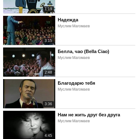
1:19
Надежда
Муслим Магомаев
3:15
Белла, чао (Bella Ciao)
Муслим Магомаев
2:48
Благодарю тебя
Муслим Магомаев
3:36
Нам не жить друг без друга
Муслим Магомаев
4:45