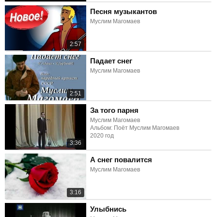
Песня музыкантов
Муслим Магомаев
2:57
Падает снег
Муслим Магомаев
2:51
За того парня
Муслим Магомаев
Альбом: Поёт Муслим Магомаев
2020 год
3:36
А снег повалится
Муслим Магомаев
3:16
Улыбнись