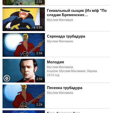
2:31
Гениальный сыщик (Из м/ф "По
следам Бременских
музыкантов")
Муслим Магомаев
1:30
Серенада трубадура
Муслим Магомаев
2:34
Мелодия
Муслим Магомаев
Альбом: Муслим Магомаев. Лирика
1974 год
3:58
Песенка трубадура
Муслим Магомаев
2:29