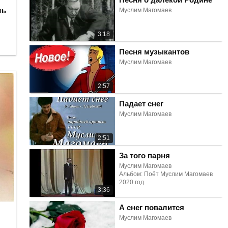
ль
Муслим Магомаев
3:18
Песня музыкантов
Муслим Магомаев
2:57
Падает снег
Муслим Магомаев
2:51
За того парня
Муслим Магомаев
Альбом: Поёт Муслим Магомаев
2020 год
3:36
А снег повалится
Муслим Магомаев