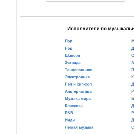
Исполнители по музыкаль
Поп
М
Рок
Д
Шансон
С
Эстрада
А
Танцевальная
П
Электроника
К
Рэп и хип-хоп
Д
Альтернатива
Р
Музыка мира
Б
Классика
Д
R&B
Р
Инди
Д
Лёгкая музыка
С