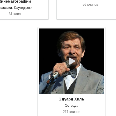
Кинематографии
56 клипов
лассика, Саундтреки
31 клип
Эдуард Хиль
Эстрада
217 клипов