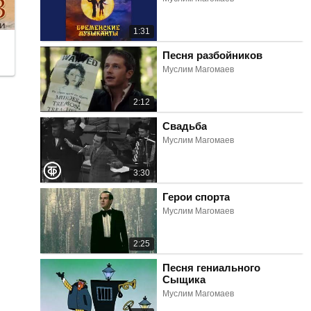
1:31
Песня разбойников
Муслим Магомаев
2:12
Свадьба
Муслим Магомаев
3:30
Герои спорта
Муслим Магомаев
2:25
Песня гениального
Сыщика
Муслим Магомаев