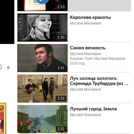
2:13
Королева красоты
Муслим Магомаев
2:30
Синяя вечность
Муслим Магомаев
Альбом: Поёт Муслим Магомаев
2020 год
0
2:41
Луч солнца золотого.
Серенада Трубадура (из м/
ф "Бременские
Муслим Магомаев
музыканты")
2:32
Лучший город Земли
Муслим Магомаев
2:31