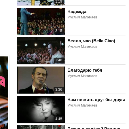
1:19
Надежда
Муслим Магомаев
3:15
Белла, чао (Bella Ciao)
Муслим Магомаев
2:48
Благодарю тебя
Муслим Магомаев
3:36
Нам не жить друг без друга
Муслим Магомаев
4:45
Песня о далёкой Родине