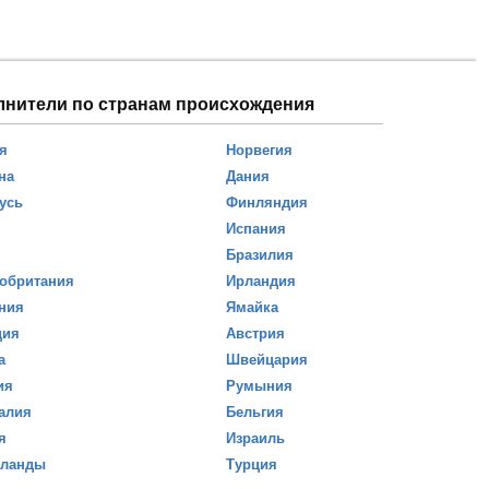
лнители по странам происхождения
я
Норвегия
на
Дания
усь
Финляндия
Испания
Бразилия
обритания
Ирландия
ния
Ямайка
ция
Австрия
а
Швейцария
ия
Румыния
алия
Бельгия
я
Израиль
рланды
Турция