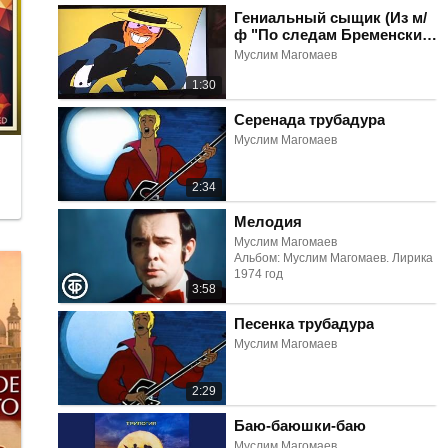
Гениальный сыщик (Из м/
ф "По следам Бременских
музыкантов")
Муслим Магомаев
1:30
Серенада трубадура
Муслим Магомаев
2:34
Мелодия
Муслим Магомаев
Альбом: Муслим Магомаев. Лирика
1974 год
3:58
Песенка трубадура
Муслим Магомаев
2:29
Баю-баюшки-баю
Муслим Магомаев