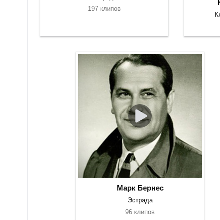
197 клипов
К
Марк Бернес
Эстрада
96 клипов