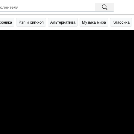
роника
Рэп и хип-хоп
Альтернатива
Музыка мира
Классика