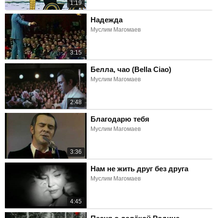
1:19
Надежда
Муслим Магомаев
3:15
Белла, чао (Bella Ciao)
Муслим Магомаев
2:48
Благодарю тебя
Муслим Магомаев
3:36
Нам не жить друг без друга
Муслим Магомаев
4:45