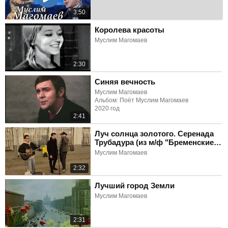
3:50
Королева красоты
Муслим Магомаев
2:30
Синяя вечность
Муслим Магомаев
Альбом: Поёт Муслим Магомаев
2020 год
2:41
Луч солнца золотого. Серенада
Трубадура (из м/ф "Бременские
музыканты")
Муслим Магомаев
2:32
Лучший город Земли
Муслим Магомаев
2:31