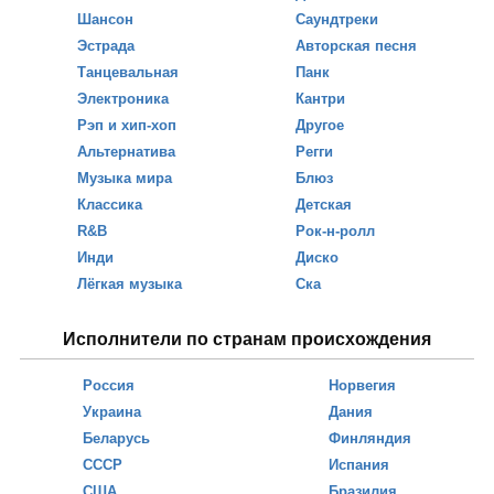
Шансон
Саундтреки
Эстрада
Авторская песня
Танцевальная
Панк
Электроника
Кантри
Рэп и хип-хоп
Другое
Альтернатива
Регги
Музыка мира
Блюз
Классика
Детская
R&B
Рок-н-ролл
Инди
Диско
Лёгкая музыка
Ска
Исполнители по странам происхождения
Россия
Норвегия
Украина
Дания
Беларусь
Финляндия
СССР
Испания
США
Бразилия