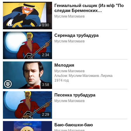
Гениальный сыщик (Из м/ф "По
следам Бременских
музыкантов")
Муслим Магомаев
1:30
Серенада трубадура
Муслим Магомаев
2:34
Мелодия
Муслим Магомаев
Альбом: Муслим Магомаев. Лирика
1974 год
3:58
Песенка трубадура
Муслим Магомаев
2:29
Баю-баюшки-баю
Муслим Магомаев