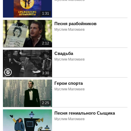
1:31
Песня разбойников
Муслим Магомаев
2:12
Свадьба
Муслим Магомаев
3:30
Герои спорта
Муслим Магомаев
2:25
Песня гениального Сыщика
Муслим Магомаев