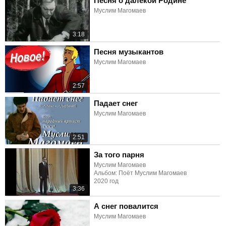
Песня о далёкой Родине
Муслим Магомаев
3:18
Песня музыкантов
Муслим Магомаев
2:57
Падает снег
Муслим Магомаев
2:51
За того парня
Муслим Магомаев
Альбом: Поёт Муслим Магомаев
2020 год
3:36
А снег повалится
Муслим Магомаев