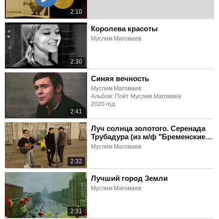
2:10
Королева красоты
Муслим Магомаев
2:30
Синяя вечность
Муслим Магомаев
Альбом: Поёт Муслим Магомаев
2020 год
2:41
Луч солнца золотого. Серенада
Трубадура (из м/ф "Бременские
музыканты")
Муслим Магомаев
2:32
Лучший город Земли
Муслим Магомаев
2:31