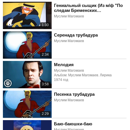
Гениальный сыщик (Из м/ф "По
следам Бременских
музыкантов")
Муслим Магомаев
1:30
Серенада трубадура
Муслим Магомаев
2:34
Мелодия
Муслим Магомаев
Альбом: Муслим Магомаев. Лирика
1974 год
3:58
Песенка трубадура
Муслим Магомаев
2:29
Баю-баюшки-баю
Муслим Магомаев