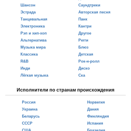
Шансон
Саундтреки
Эстрада
Авторская песня
Танцевальная
Панк
Электроника
Кантри
Рэп и хип-хоп
Другое
Альтернатива
Регги
Музыка мира
Блюз
Классика
Детская
R&B
Рок-н-ролл
Инди
Диско
Лёгкая музыка
Ска
Исполнители по странам происхождения
Россия
Норвегия
Украина
Дания
Беларусь
Финляндия
СССР
Испания
США
Бразилия