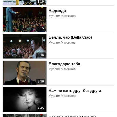
1:19
Надежда
Муслим Магомаев
3:15
Белла, чао (Bella Ciao)
Муслим Магомаев
2:48
Благодарю тебя
Муслим Магомаев
3:36
Нам не жить друг без друга
Муслим Магомаев
4:45