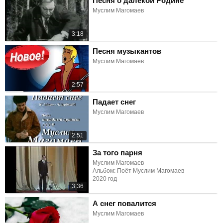
Песня о далёкой Родине
Муслим Магомаев
3:18
Песня музыкантов
Муслим Магомаев
2:57
Падает снег
Муслим Магомаев
2:51
За того парня
Муслим Магомаев
Альбом: Поёт Муслим Магомаев
2020 год
3:36
А снег повалится
Муслим Магомаев