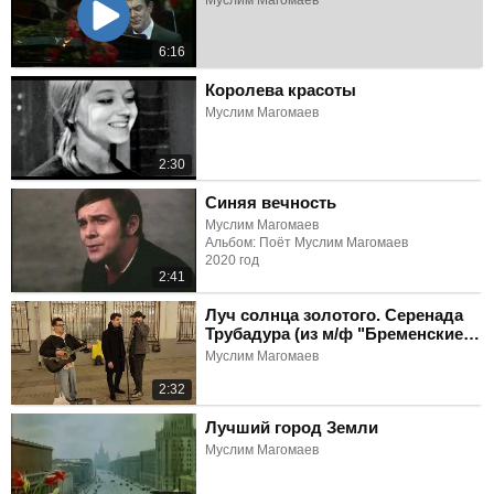
Муслим Магомаев
6:16
Королева красоты
Муслим Магомаев
2:30
Синяя вечность
Муслим Магомаев
Альбом: Поёт Муслим Магомаев
2020 год
2:41
Луч солнца золотого. Серенада
Трубадура (из м/ф "Бременские
музыканты")
Муслим Магомаев
2:32
Лучший город Земли
Муслим Магомаев