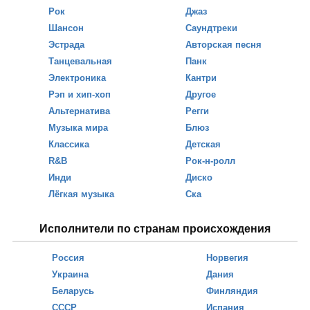
Рок
Джаз
Шансон
Саундтреки
Эстрада
Авторская песня
Танцевальная
Панк
Электроника
Кантри
Рэп и хип-хоп
Другое
Альтернатива
Регги
Музыка мира
Блюз
Классика
Детская
R&B
Рок-н-ролл
Инди
Диско
Лёгкая музыка
Ска
Исполнители по странам происхождения
Россия
Норвегия
Украина
Дания
Беларусь
Финляндия
СССР
Испания