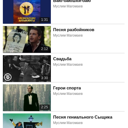
Баю-баюшки-баю
Муслим Магомаев
1:31
Песня разбойников
Муслим Магомаев
2:12
Свадьба
Муслим Магомаев
3:30
Герои спорта
Муслим Магомаев
2:25
Песня гениального Сыщика
Муслим Магомаев