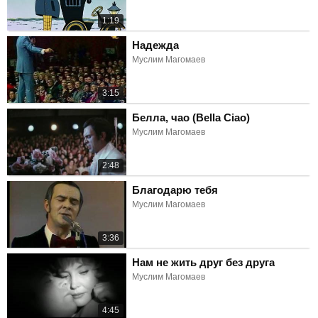
1:19
Надежда
Муслим Магомаев
3:15
Белла, чао (Bella Ciao)
Муслим Магомаев
2:48
Благодарю тебя
Муслим Магомаев
3:36
Нам не жить друг без друга
Муслим Магомаев
4:45