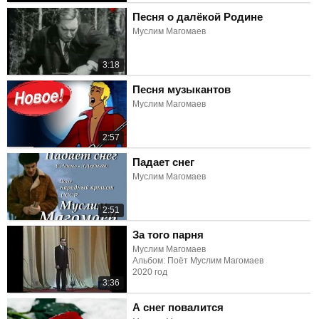
Песня о далёкой Родине
Муслим Магомаев
3:18
Песня музыкантов
Муслим Магомаев
2:57
Падает снег
Муслим Магомаев
2:51
За того парня
Муслим Магомаев
Альбом: Поёт Муслим Магомаев
2020 год
3:36
А снег повалится