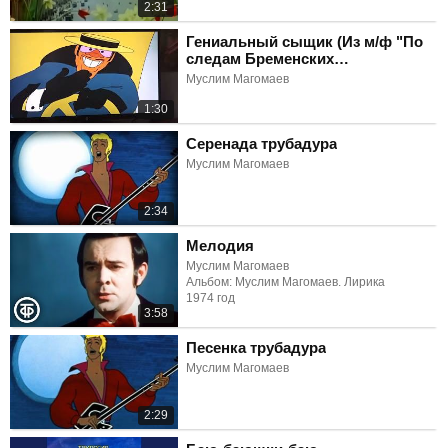
2:31
Гениальный сыщик (Из м/ф "По
следам Бременских
музыкантов")
Муслим Магомаев
1:30
Серенада трубадура
Муслим Магомаев
2:34
Мелодия
Муслим Магомаев
Альбом: Муслим Магомаев. Лирика
1974 год
3:58
Песенка трубадура
Муслим Магомаев
2:29