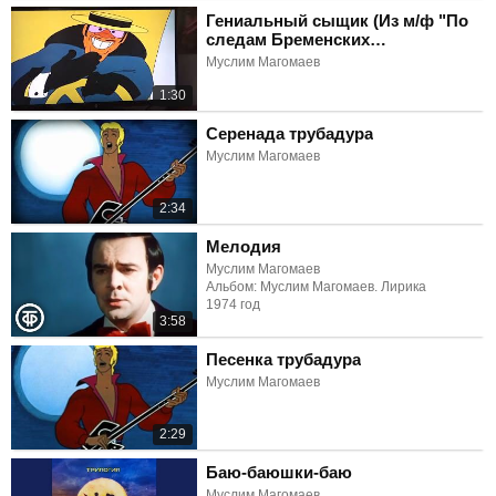
Гениальный сыщик (Из м/ф "По
следам Бременских
музыкантов")
Муслим Магомаев
1:30
Серенада трубадура
Муслим Магомаев
2:34
Мелодия
Муслим Магомаев
Альбом: Муслим Магомаев. Лирика
1974 год
3:58
Песенка трубадура
Муслим Магомаев
2:29
Баю-баюшки-баю
Муслим Магомаев