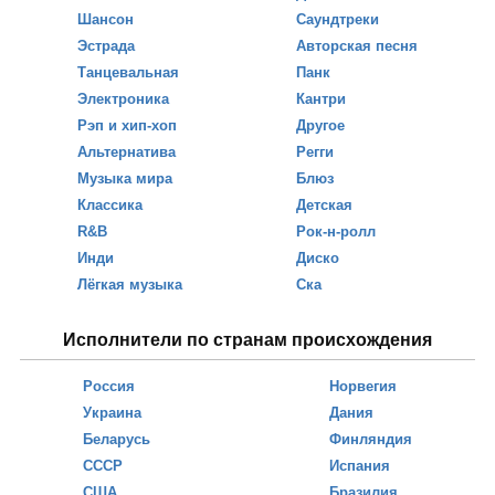
Шансон
Саундтреки
Эстрада
Авторская песня
Танцевальная
Панк
Электроника
Кантри
Рэп и хип-хоп
Другое
Альтернатива
Регги
Музыка мира
Блюз
Классика
Детская
R&B
Рок-н-ролл
Инди
Диско
Лёгкая музыка
Ска
Исполнители по странам происхождения
Россия
Норвегия
Украина
Дания
Беларусь
Финляндия
СССР
Испания
США
Бразилия