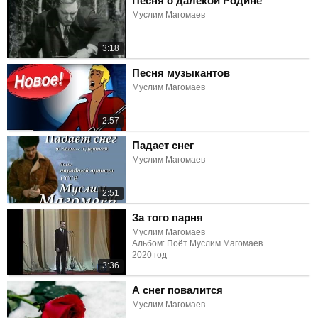
Песня о далёкой Родине
Муслим Магомаев
3:18
Песня музыкантов
Муслим Магомаев
2:57
Падает снег
Муслим Магомаев
2:51
За того парня
Муслим Магомаев
Альбом: Поёт Муслим Магомаев
2020 год
3:36
А снег повалится
Муслим Магомаев