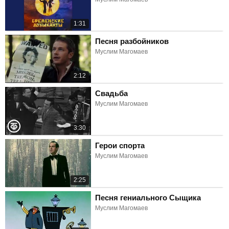
1:31
Песня разбойников
Муслим Магомаев
2:12
Свадьба
Муслим Магомаев
3:30
Герои спорта
Муслим Магомаев
2:25
Песня гениального Сыщика
Муслим Магомаев