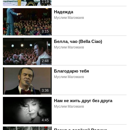
1:19
Надежда
Муслим Магомаев
3:15
Белла, чао (Bella Ciao)
Муслим Магомаев
2:48
Благодарю тебя
Муслим Магомаев
3:36
Нам не жить друг без друга
Муслим Магомаев
4:45