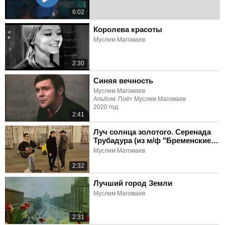
6:02
Королева красоты
Муслим Магомаев
2:30
Синяя вечность
Муслим Магомаев
Альбом: Поёт Муслим Магомаев
2020 год
2:41
Луч солнца золотого. Серенада
Трубадура (из м/ф "Бременские
музыканты")
Муслим Магомаев
2:32
Лучший город Земли
Муслим Магомаев
2:31