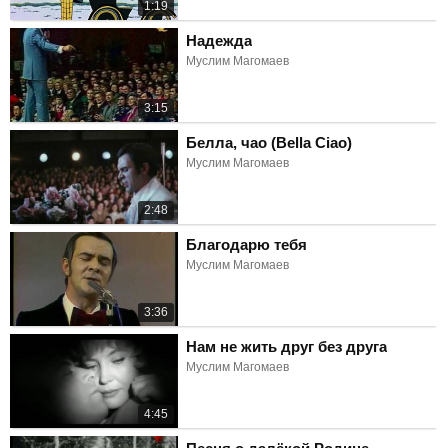
1:19
Надежда
Муслим Магомаев
3:15
Белла, чао (Bella Ciao)
Муслим Магомаев
2:48
Благодарю тебя
Муслим Магомаев
3:36
Нам не жить друг без друга
Муслим Магомаев
4:45