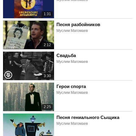
1:31
Песня разбойников
Муслим Магомаев
2:12
Свадьба
Муслим Магомаев
3:30
Герои спорта
Муслим Магомаев
2:25
Песня гениального Сыщика
Муслим Магомаев