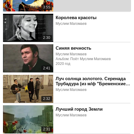
3:55
Королева красоты
Муслим Магомаев
2:30
Синяя вечность
Муслим Магомаев
Альбом: Поёт Муслим Магомаев
2020 год
2:41
Луч солнца золотого. Серенада
Трубадура (из м/ф "Бременские
музыканты")
Муслим Магомаев
2:32
Лучший город Земли
Муслим Магомаев
2:31