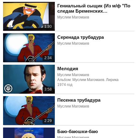
Гениальный сыщик (Из м/ф "По
следам Бременских
музыкантов")
Муслим Магомаев
1:30
Серенада трубадура
Муслим Магомаев
2:34
Мелодия
Муслим Магомаев
Альбом: Муслим Магомаев. Лирика
1974 год
3:58
Песенка трубадура
Муслим Магомаев
2:29
Баю-баюшки-баю
Муслим Магомаев