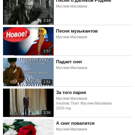
Песня о далёкой Родине
Муслим Магомаев
3:18
Песня музыкантов
Муслим Магомаев
2:57
Падает снег
Муслим Магомаев
2:51
За того парня
Муслим Магомаев
Альбом: Поёт Муслим Магомаев
2020 год
3:36
А снег повалится
Муслим Магомаев