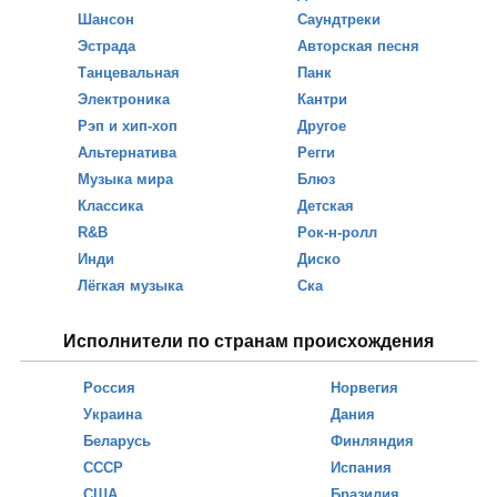
Шансон
Саундтреки
Эстрада
Авторская песня
Танцевальная
Панк
Электроника
Кантри
Рэп и хип-хоп
Другое
Альтернатива
Регги
Музыка мира
Блюз
Классика
Детская
R&B
Рок-н-ролл
Инди
Диско
Лёгкая музыка
Ска
Исполнители по странам происхождения
Россия
Норвегия
Украина
Дания
Беларусь
Финляндия
СССР
Испания
США
Бразилия