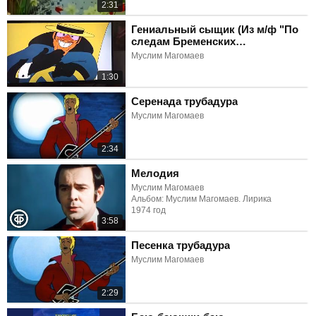
2:31
Гениальный сыщик (Из м/ф "По
следам Бременских
музыкантов")
Муслим Магомаев
1:30
Серенада трубадура
Муслим Магомаев
2:34
Мелодия
Муслим Магомаев
Альбом: Муслим Магомаев. Лирика
1974 год
3:58
Песенка трубадура
Муслим Магомаев
2:29