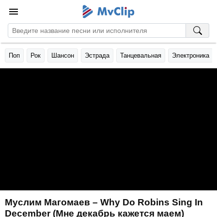
Поп
Рок
Шансон
Эстрада
Танцевальная
Электроника
Муслим Магомаев – Why Do Robins Sing In
December (Мне декабрь кажется маем)