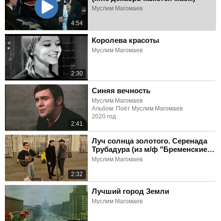
Муслим Магомаев
4:54
Королева красоты
Муслим Магомаев
2:30
Синяя вечность
Муслим Магомаев
Альбом: Поёт Муслим Магомаев
2020 год
2:41
Луч солнца золотого. Серенада
Трубадура (из м/ф "Бременские
музыканты")
Муслим Магомаев
2:32
Лучший город Земли
Муслим Магомаев