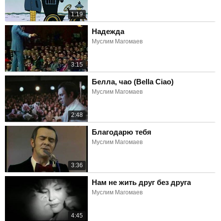
1:19
Надежда
Муслим Магомаев
3:15
Белла, чао (Bella Ciao)
Муслим Магомаев
2:48
Благодарю тебя
Муслим Магомаев
3:36
Нам не жить друг без друга
Муслим Магомаев
4:45