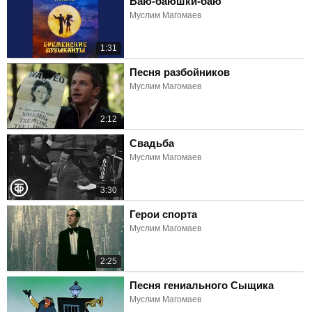
Баю-баюшки-баю
Муслим Магомаев
1:31
Песня разбойников
Муслим Магомаев
2:12
Свадьба
Муслим Магомаев
3:30
Герои спорта
Муслим Магомаев
2:25
Песня гениального Сыщика
Муслим Магомаев