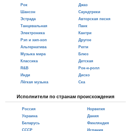
Рок
Джаз
Шансон
Саундтреки
Эстрада
Авторская песня
Танцевальная
Панк
Электроника
Кантри
Рэп и хип-хоп
Другое
Альтернатива
Регги
Музыка мира
Блюз
Классика
Детская
R&B
Рок-н-ролл
Инди
Диско
Лёгкая музыка
Ска
Исполнители по странам происхождения
Россия
Норвегия
Украина
Дания
Беларусь
Финляндия
СССР
Испания