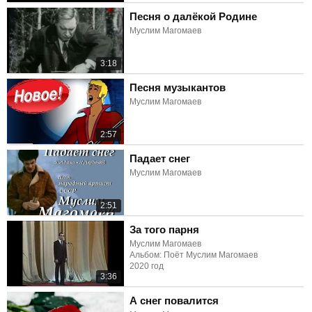
Песня о далёкой Родине
Муслим Магомаев
3:18
Песня музыкантов
Муслим Магомаев
2:57
Падает снег
Муслим Магомаев
2:51
За того парня
Муслим Магомаев
Альбом: Поёт Муслим Магомаев
2020 год
3:36
А снег повалится