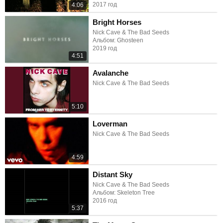
2017 год
4:06
Bright Horses
Nick Cave & The Bad Seeds
Альбом: Ghosteen
2019 год
4:51
Avalanche
Nick Cave & The Bad Seeds
5:10
Loverman
Nick Cave & The Bad Seeds
4:59
Distant Sky
Nick Cave & The Bad Seeds
Альбом: Skeleton Tree
2016 год
5:37