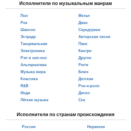
Исполнители по музыкальным жанрам
Поп
Метал
Рок
Джаз
Шансон
Саундтреки
Эстрада
Авторская песня
Танцевальная
Панк
Электроника
Кантри
Рэп и хип-хоп
Другое
Альтернатива
Регги
Музыка мира
Блюз
Классика
Детская
R&B
Рок-н-ролл
Инди
Диско
Лёгкая музыка
Ска
Исполнители по странам происхождения
Россия
Норвегия