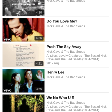
Nick Cave & The Bad Seeds
4:30
Do You Love Me?
Nick Cave & The Bad Seeds
4:36
Push The Sky Away
Nick Cave & The Bad Seeds
Альбом: Lovely Creatures - The Best of Nick
Cave and The Bad Seeds (1984-2014)
2017 год
4:21
Henry Lee
Nick Cave & The Bad Seeds
3:55
We No Who U R
Nick Cave & The Bad Seeds
Альбом: Lovely Creatures - The Best of Nick
Cave and The Bad Seeds (1984-2014)