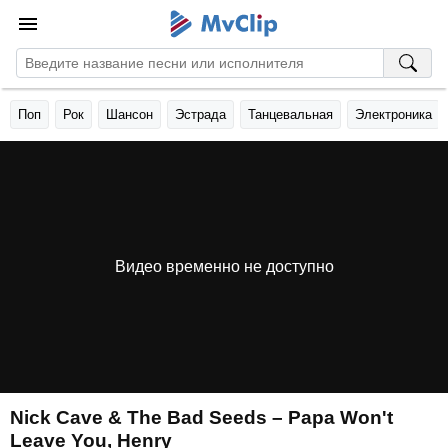
Поп
Рок
Шансон
Эстрада
Танцевальная
Электроника
Видео временно не доступно
Nick Cave & The Bad Seeds – Papa Won't
Leave You, Henry