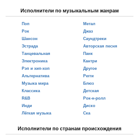
Исполнители по музыкальным жанрам
Поп
Метал
Рок
Джаз
Шансон
Саундтреки
Эстрада
Авторская песня
Танцевальная
Панк
Электроника
Кантри
Рэп и хип-хоп
Другое
Альтернатива
Регги
Музыка мира
Блюз
Классика
Детская
R&B
Рок-н-ролл
Инди
Диско
Лёгкая музыка
Ска
Исполнители по странам происхождения