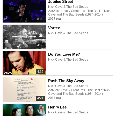
Jubilee Street
Nick Cave & The Bad Seeds
Альбом: Lovely Creatures - The Best of Nick
Cave and The Bad Seeds (1984-2014)
2017 год
8:02
Vortex
Nick Cave & The Bad Seeds
4:30
Do You Love Me?
Nick Cave & The Bad Seeds
4:36
Push The Sky Away
Nick Cave & The Bad Seeds
Альбом: Lovely Creatures - The Best of Nick
Cave and The Bad Seeds (1984-2014)
2017 год
4:21
Henry Lee
Nick Cave & The Bad Seeds