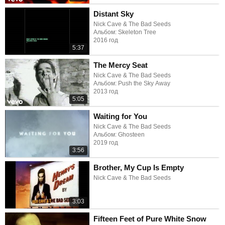
Distant Sky
Nick Cave & The Bad Seeds
Альбом: Skeleton Tree
2016 год
5:37
The Mercy Seat
Nick Cave & The Bad Seeds
Альбом: Push the Sky Away
2013 год
5:05
Waiting for You
Nick Cave & The Bad Seeds
Альбом: Ghosteen
2019 год
3:56
Brother, My Cup Is Empty
Nick Cave & The Bad Seeds
3:03
Fifteen Feet of Pure White Snow