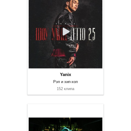
Yanix
Рэп и хип-хоп
152 клипа