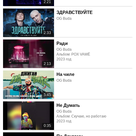
2:21
ЗДРАВСТВУЙТЕ
OG Buda
2:33
Ради
OG Buda
Альбом: POX VAWË
2023 год
2:13
На чиле
OG Buda
5:45
Не Думать
OG Buda
Альбом: Скучаю, но работаю
2023 год
0:35