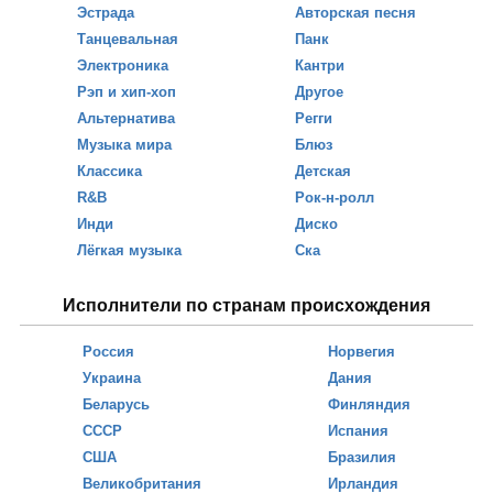
Эстрада
Авторская песня
Танцевальная
Панк
Электроника
Кантри
Рэп и хип-хоп
Другое
Альтернатива
Регги
Музыка мира
Блюз
Классика
Детская
R&B
Рок-н-ролл
Инди
Диско
Лёгкая музыка
Ска
Исполнители по странам происхождения
Россия
Норвегия
Украина
Дания
Беларусь
Финляндия
СССР
Испания
США
Бразилия
Великобритания
Ирландия