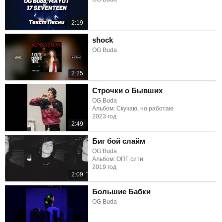
2:19
shock
OG Buda
2:25
Строчки о Бывших
OG Buda
Альбом: Скучаю, но работаю
2023 год
2:49
Биг бой слайм
OG Buda
Альбом: ОПГ сити
2019 год
2:09
Большие Бабки
OG Buda