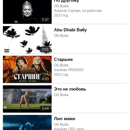
По Другому
OG Buda
Альбом: Скучаю, но работаю
2023 год
3:37
Abu Dhabi Ba6y
OG Buda
3:01
Старшие
OG Buda
Альбом: FREERIO
2021 год
4:03
Это не любовь
OG Buda
3:44
Лил мами
OG Buda
Альбом: ОПГ сити