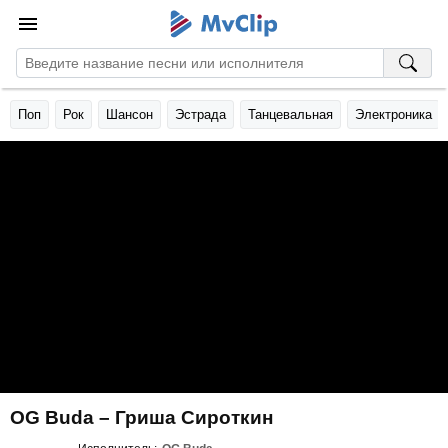
Поп
Рок
Шансон
Эстрада
Танцевальная
Электроника
OG Buda – Гриша Сироткин