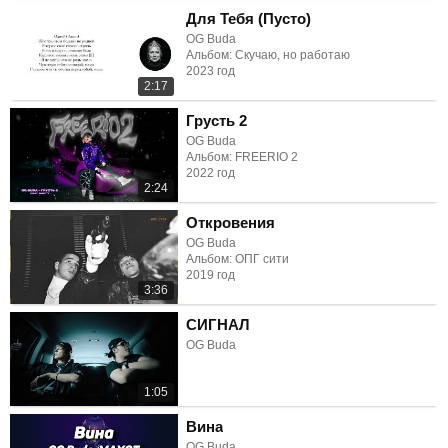
Для Тебя (Пусто)
OG Buda
Альбом: Скучаю, но работаю
2023 год
2:17
Грусть 2
OG Buda
Альбом: FREERIO 2
2022 год
2:24
Откровения
OG Buda
Альбом: ОПГ сити
2019 год
3:36
СИГНАЛ
OG Buda
1:05
Вина
OG Buda