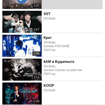
3:37
SST
OG Buda
2:07
Крит
OG Buda
Альбом: POX VAWË
2023 год
2:40
6AM в Будапеште
OG Buda
Альбом: Скучаю, но работаю
2023 год
3:14
KOOP
OG Buda
2:34