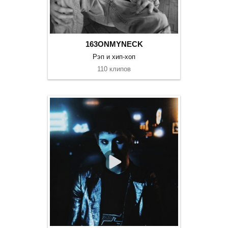
163ONMYNECK
Рэп и хип-хоп
110 клипов