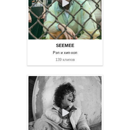
SEEMEE
Рэп и хип-хоп
139 клипов