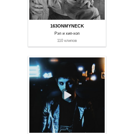
163ONMYNECK
Рэп и хип-хоп
110 клипов