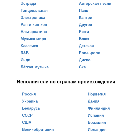
Эстрада
Авторская песня
Танцевальная
Панк
Электроника
Кантри
Рэп и хип-хоп
Другое
Альтернатива
Регги
Музыка мира
Блюз
Классика
Детская
R&B
Рок-н-ролл
Инди
Диско
Лёгкая музыка
Ска
Исполнители по странам происхождения
Россия
Норвегия
Украина
Дания
Беларусь
Финляндия
СССР
Испания
США
Бразилия
Великобритания
Ирландия