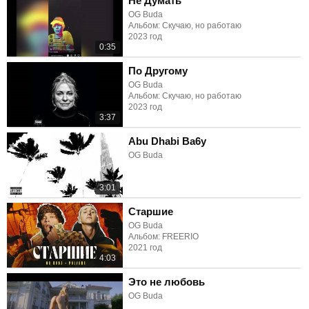
Не Думать
OG Buda
Альбом: Скучаю, но работаю
2023 год
0:35
По Другому
OG Buda
Альбом: Скучаю, но работаю
2023 год
3:37
Abu Dhabi Ba6y
OG Buda
3:01
Старшие
OG Buda
Альбом: FREERIO
2021 год
4:03
Это не любовь
OG Buda