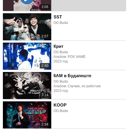
3:06
SST
OG Buda
2:07
Крит
OG Buda
Альбом: POX VAWË
2023 год
2:40
6AM в Будапеште
OG Buda
Альбом: Скучаю, но работаю
2023 год
3:14
KOOP
OG Buda
2:34