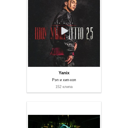
Yanix
Рэп и хип-хоп
152 клипа