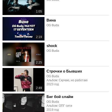
1:05
Вина
OG Buda
2:19
shock
OG Buda
2:25
Строчки о Бывших
OG Buda
Альбом: Скучаю, но работаю
2023 год
2:49
Биг бой слайм
OG Buda
Альбом: ОПГ сити
2019 год