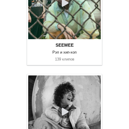
SEEMEE
Рэп и хип-хоп
139 клипов