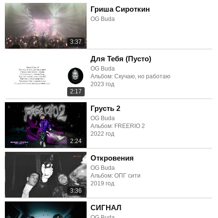
Гриша Сироткин
OG Buda
3:37
Для Тебя (Пусто)
OG Buda
Альбом: Скучаю, но работаю
2023 год
2:17
Грусть 2
OG Buda
Альбом: FREERIO 2
2022 год
2:24
Откровения
OG Buda
Альбом: ОПГ сити
2019 год
3:36
СИГНАЛ
OG Buda