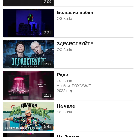
2:09
Большие Бабки
OG Buda
2:21
ЗДРАВСТВУЙТЕ
OG Buda
2:33
Ради
OG Buda
Альбом: POX VAWË
2023 год
2:13
На чиле
OG Buda
5:45