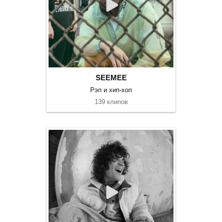
SEEMEE
Рэп и хип-хоп
139 клипов