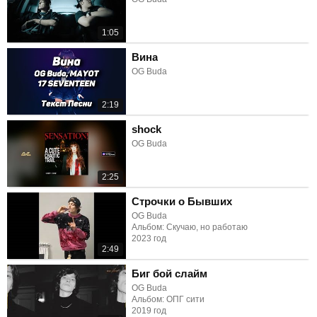
1:05
Вина
OG Buda
2:19
shock
OG Buda
2:25
Строчки о Бывших
OG Buda
Альбом: Скучаю, но работаю
2023 год
2:49
Биг бой слайм
OG Buda
Альбом: ОПГ сити
2019 год