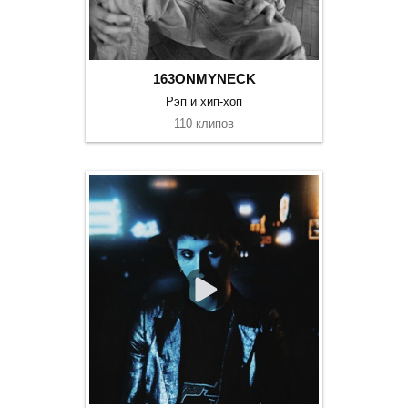
163ONMYNECK
Рэп и хип-хоп
110 клипов