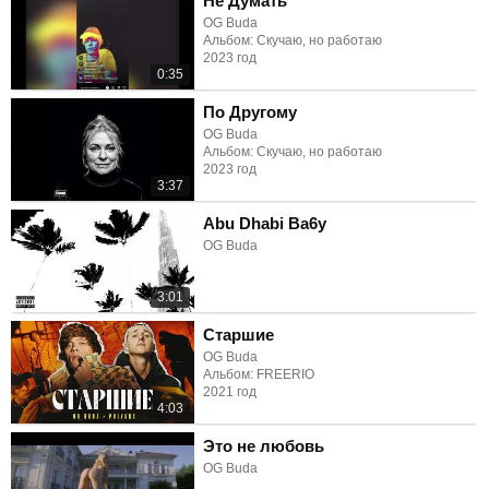
Не Думать
OG Buda
Альбом: Скучаю, но работаю
2023 год
0:35
По Другому
OG Buda
Альбом: Скучаю, но работаю
2023 год
3:37
Abu Dhabi Ba6y
OG Buda
3:01
Старшие
OG Buda
Альбом: FREERIO
2021 год
4:03
Это не любовь
OG Buda