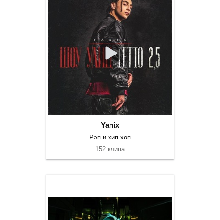
Yanix
Рэп и хип-хоп
152 клипа