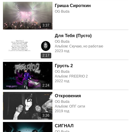
Гриша Сироткин
OG Buda
3:37
Для Тебя (Пусто)
OG Buda
Альбом: Скучаю, но работаю
2023 год
2:17
Грусть 2
OG Buda
Альбом: FREERIO 2
2022 год
2:24
Откровения
OG Buda
Альбом: ОПГ сити
2019 год
3:36
СИГНАЛ
OG Buda