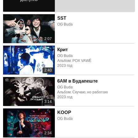
2:27
SST
OG Buda
2:07
Крит
OG Buda
Альбом: POX VAWË
2023 год
2:40
6AM в Будапеште
OG Buda
Альбом: Скучаю, но работаю
2023 год
3:14
KOOP
OG Buda
2:34