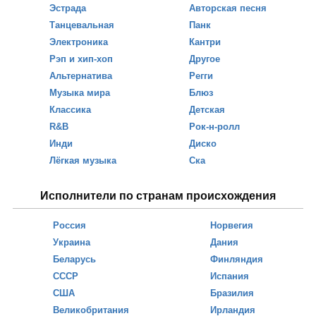
Эстрада
Авторская песня
Танцевальная
Панк
Электроника
Кантри
Рэп и хип-хоп
Другое
Альтернатива
Регги
Музыка мира
Блюз
Классика
Детская
R&B
Рок-н-ролл
Инди
Диско
Лёгкая музыка
Ска
Исполнители по странам происхождения
Россия
Норвегия
Украина
Дания
Беларусь
Финляндия
СССР
Испания
США
Бразилия
Великобритания
Ирландия