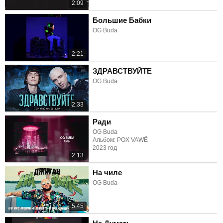
2:09
Большие Бабки
OG Buda
2:21
ЗДРАВСТВУЙТЕ
OG Buda
2:33
Ради
OG Buda
Альбом: POX VAWË
2023 год
2:13
На чиле
OG Buda
5:45