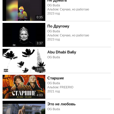
Не Думать
OG Buda
Альбом: Скучаю, но работаю
2023 год
0:35
По Другому
OG Buda
Альбом: Скучаю, но работаю
2023 год
3:37
Abu Dhabi Ba6y
OG Buda
3:01
Старшие
OG Buda
Альбом: FREERIO
2021 год
4:03
Это не любовь
OG Buda