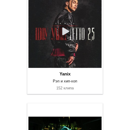
Yanix
Рэп и хип-хоп
152 клипа