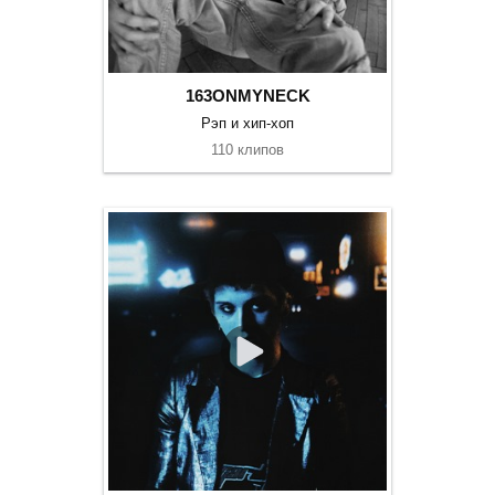
163ONMYNECK
Рэп и хип-хоп
110 клипов