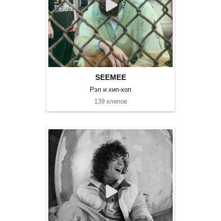
SEEMEE
Рэп и хип-хоп
139 клипов