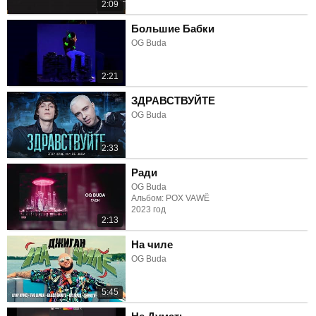
2:09
Большие Бабки
OG Buda
2:21
ЗДРАВСТВУЙТЕ
OG Buda
2:33
Ради
OG Buda
Альбом: POX VAWË
2023 год
2:13
На чиле
OG Buda
5:45