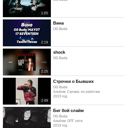
1:05
Вина
OG Buda
2:19
shock
OG Buda
2:25
Строчки о Бывших
OG Buda
Альбом: Скучаю, но работаю
2023 год
2:49
Биг бой слайм
OG Buda
Альбом: ОПГ сити
2019 год