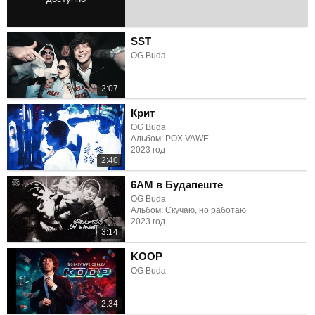
2:46
SST
OG Buda
2:07
Крит
OG Buda
Альбом: POX VAWË
2023 год
2:40
6AM в Будапеште
OG Buda
Альбом: Скучаю, но работаю
2023 год
3:14
KOOP
OG Buda
2:34