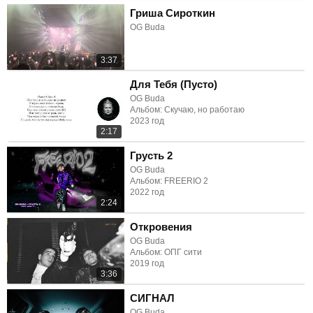
Гриша Сироткин
OG Buda
3:37
Для Тебя (Пусто)
OG Buda
Альбом: Скучаю, но работаю
2023 год
2:17
Грусть 2
OG Buda
Альбом: FREERIO 2
2022 год
2:24
Откровения
OG Buda
Альбом: ОПГ сити
2019 год
3:36
СИГНАЛ
OG Buda