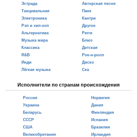
Эстрада
Авторская песня
Танцевальная
Панк
Электроника
Кантри
Рэп и хип-хоп
Другое
Альтернатива
Регги
Музыка мира
Блюз
Классика
Детская
R&B
Рок-н-ролл
Инди
Диско
Лёгкая музыка
Ска
Исполнители по странам происхождения
Россия
Норвегия
Украина
Дания
Беларусь
Финляндия
СССР
Испания
США
Бразилия
Великобритания
Ирландия