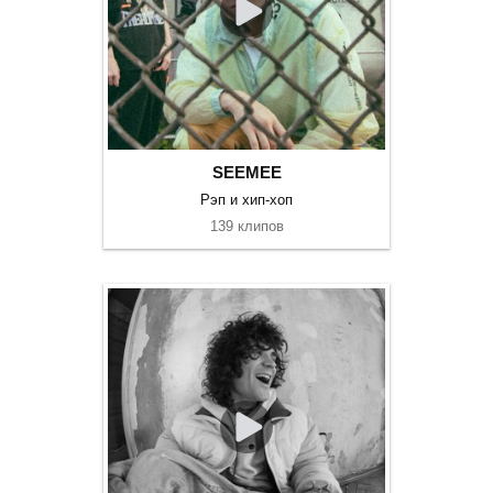
SEEMEE
Рэп и хип-хоп
139 клипов