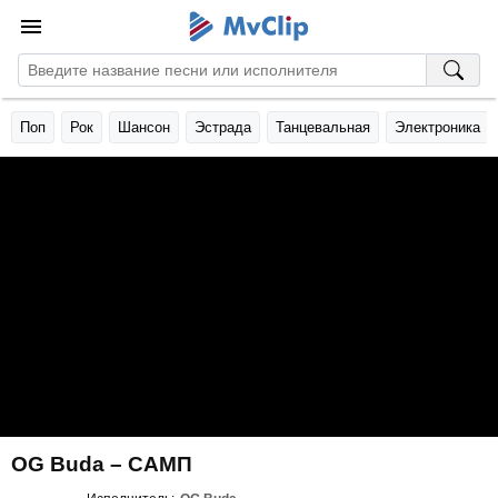
Поп
Рок
Шансон
Эстрада
Танцевальная
Электроника
OG Buda – САМП