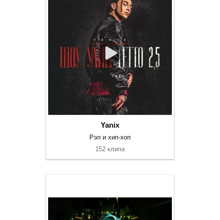
Yanix
Рэп и хип-хоп
152 клипа