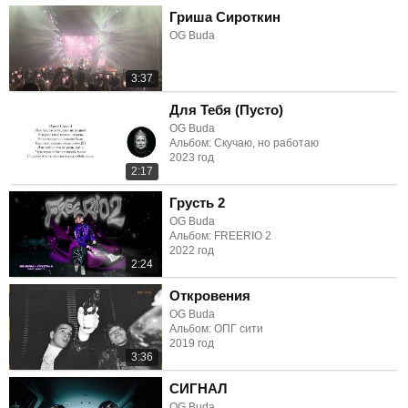
Гриша Сироткин
OG Buda
3:37
Для Тебя (Пусто)
OG Buda
Альбом: Скучаю, но работаю
2023 год
2:17
Грусть 2
OG Buda
Альбом: FREERIO 2
2022 год
2:24
Откровения
OG Buda
Альбом: ОПГ сити
2019 год
3:36
СИГНАЛ
OG Buda