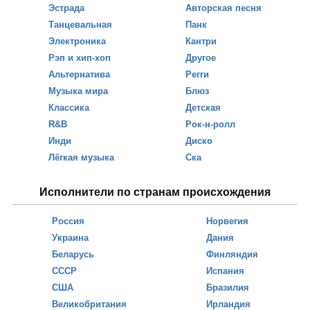
Эстрада
Авторская песня
Танцевальная
Панк
Электроника
Кантри
Рэп и хип-хоп
Другое
Альтернатива
Регги
Музыка мира
Блюз
Классика
Детская
R&B
Рок-н-ролл
Инди
Диско
Лёгкая музыка
Ска
Исполнители по странам происхождения
Россия
Норвегия
Украина
Дания
Беларусь
Финляндия
СССР
Испания
США
Бразилия
Великобритания
Ирландия