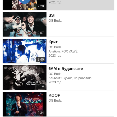
2021 год
2:20
SST
OG Buda
2:07
Крит
OG Buda
Альбом: POX VAWË
2023 год
2:40
6AM в Будапеште
OG Buda
Альбом: Скучаю, но работаю
2023 год
3:14
KOOP
OG Buda
2:34