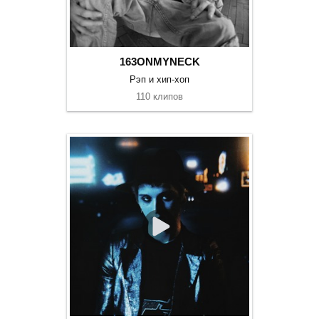
163ONMYNECK
Рэп и хип-хоп
110 клипов