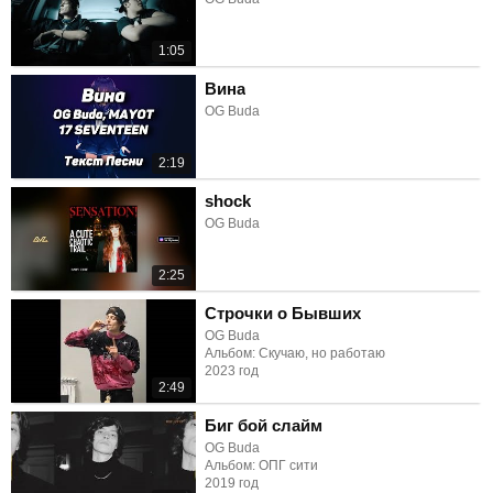
1:05
Вина
OG Buda
2:19
shock
OG Buda
2:25
Строчки о Бывших
OG Buda
Альбом: Скучаю, но работаю
2023 год
2:49
Биг бой слайм
OG Buda
Альбом: ОПГ сити
2019 год