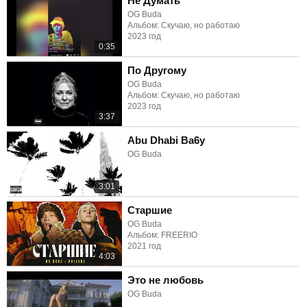
Не Думать
OG Buda
Альбом: Скучаю, но работаю
2023 год
0:35
По Другому
OG Buda
Альбом: Скучаю, но работаю
2023 год
3:37
Abu Dhabi Ba6y
OG Buda
3:01
Старшие
OG Buda
Альбом: FREERIO
2021 год
4:03
Это не любовь
OG Buda