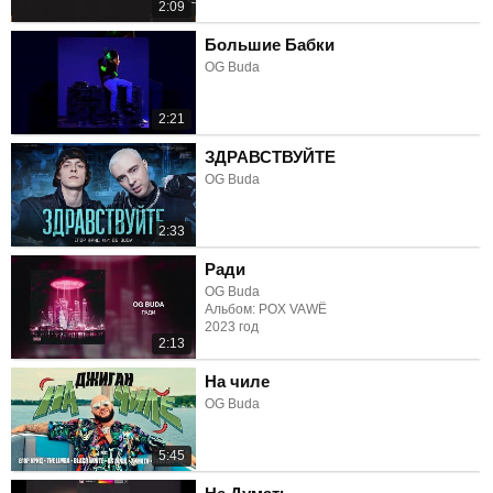
2:09
Большие Бабки
OG Buda
2:21
ЗДРАВСТВУЙТЕ
OG Buda
2:33
Ради
OG Buda
Альбом: POX VAWË
2023 год
2:13
На чиле
OG Buda
5:45