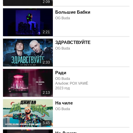
2:09
Большие Бабки
OG Buda
2:21
ЗДРАВСТВУЙТЕ
OG Buda
2:33
Ради
OG Buda
Альбом: POX VAWË
2023 год
2:13
На чиле
OG Buda
5:45