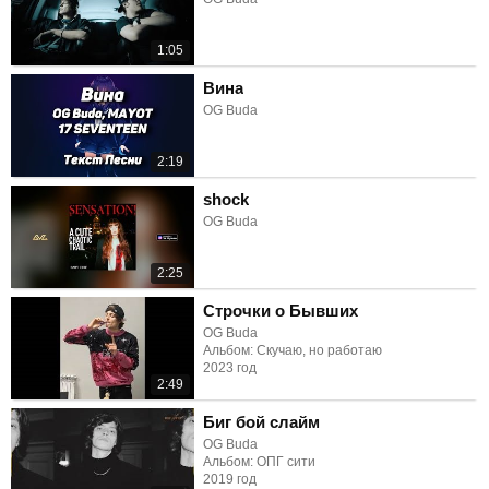
1:05
Вина
OG Buda
2:19
shock
OG Buda
2:25
Строчки о Бывших
OG Buda
Альбом: Скучаю, но работаю
2023 год
2:49
Биг бой слайм
OG Buda
Альбом: ОПГ сити
2019 год