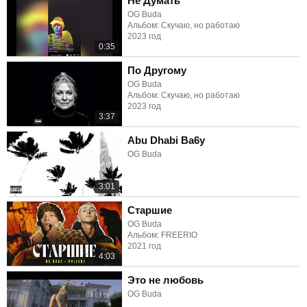
Не Думать
OG Buda
Альбом: Скучаю, но работаю
2023 год
0:35
По Другому
OG Buda
Альбом: Скучаю, но работаю
2023 год
3:37
Abu Dhabi Ba6y
OG Buda
3:01
Старшие
OG Buda
Альбом: FREERIO
2021 год
4:03
Это не любовь
OG Buda