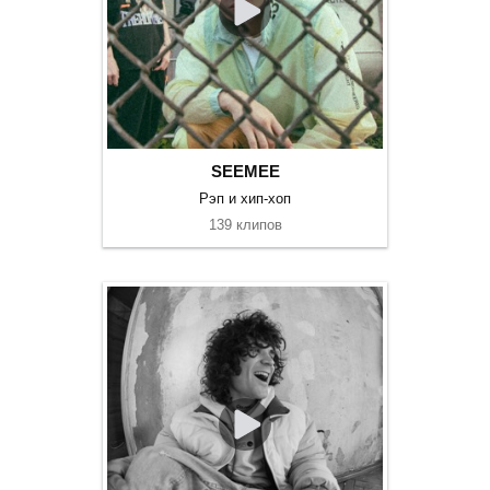
SEEMEE
Рэп и хип-хоп
139 клипов