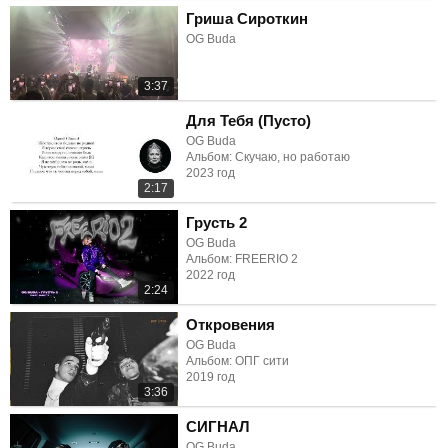
Гриша Сироткин
OG Buda
3:37
Для Тебя (Пусто)
OG Buda
Альбом: Скучаю, но работаю
2023 год
2:17
Грусть 2
OG Buda
Альбом: FREERIO 2
2022 год
2:24
Откровения
OG Buda
Альбом: ОПГ сити
2019 год
3:36
СИГНАЛ
OG Buda