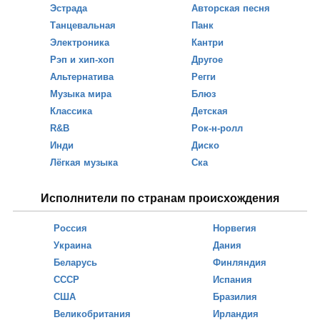
Эстрада
Авторская песня
Танцевальная
Панк
Электроника
Кантри
Рэп и хип-хоп
Другое
Альтернатива
Регги
Музыка мира
Блюз
Классика
Детская
R&B
Рок-н-ролл
Инди
Диско
Лёгкая музыка
Ска
Исполнители по странам происхождения
Россия
Норвегия
Украина
Дания
Беларусь
Финляндия
СССР
Испания
США
Бразилия
Великобритания
Ирландия