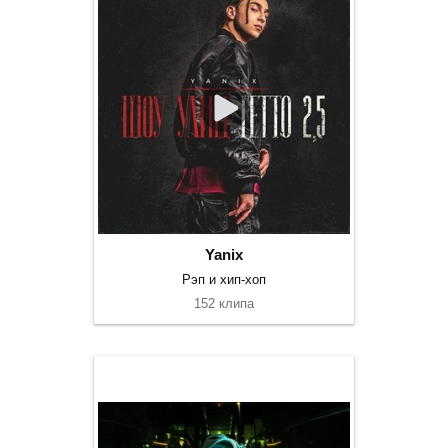
Yanix
Рэп и хип-хоп
152 клипа