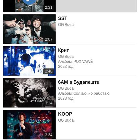
2:31
SST
OG Buda
2:07
Крит
OG Buda
Альбом: POX VAWË
2023 год
2:40
6AM в Будапеште
OG Buda
Альбом: Скучаю, но работаю
2023 год
3:14
KOOP
OG Buda
2:34