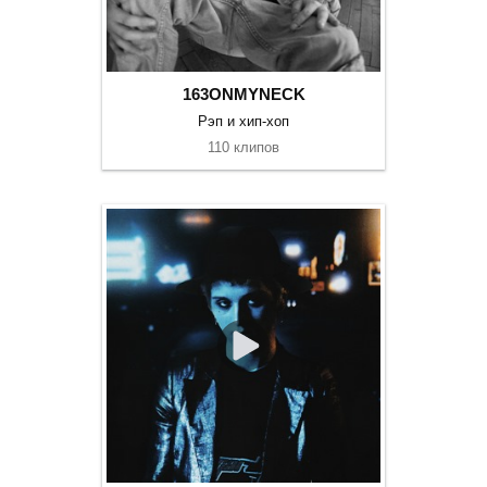
163ONMYNECK
Рэп и хип-хоп
110 клипов