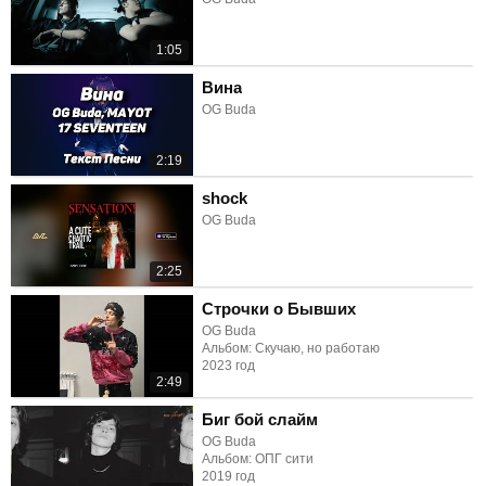
1:05
Вина
OG Buda
2:19
shock
OG Buda
2:25
Строчки о Бывших
OG Buda
Альбом: Скучаю, но работаю
2023 год
2:49
Биг бой слайм
OG Buda
Альбом: ОПГ сити
2019 год