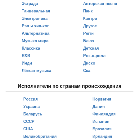
Эстрада
Авторская песня
Танцевальная
Панк
Электроника
Кантри
Рэп и хип-хоп
Другое
Альтернатива
Регги
Музыка мира
Блюз
Классика
Детская
R&B
Рок-н-ролл
Инди
Диско
Лёгкая музыка
Ска
Исполнители по странам происхождения
Россия
Норвегия
Украина
Дания
Беларусь
Финляндия
СССР
Испания
США
Бразилия
Великобритания
Ирландия