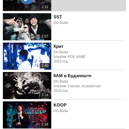
2:11
SST
OG Buda
2:07
Крит
OG Buda
Альбом: POX VAWË
2023 год
2:40
6AM в Будапеште
OG Buda
Альбом: Скучаю, но работаю
2023 год
3:14
KOOP
OG Buda
2:34