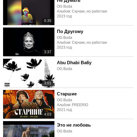
Не Думать
OG Buda
Альбом: Скучаю, но работаю
2023 год
0:35
По Другому
OG Buda
Альбом: Скучаю, но работаю
2023 год
3:37
Abu Dhabi Ba6y
OG Buda
3:01
Старшие
OG Buda
Альбом: FREERIO
2021 год
4:03
Это не любовь
OG Buda