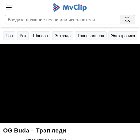
Поп
Рок
Шансон
Эстрада
Танцевальная
Электроника
OG Buda – Трэп леди