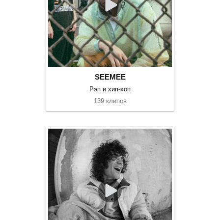
SEEMEE
Рэп и хип-хоп
139 клипов