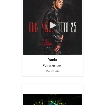
Yanix
Рэп и хип-хоп
152 клипа