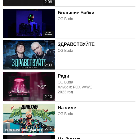
2:09
Большие Бабки
OG Buda
2:21
ЗДРАВСТВУЙТЕ
OG Buda
2:33
Ради
OG Buda
Альбом: POX VAWË
2023 год
2:13
На чиле
OG Buda
5:45