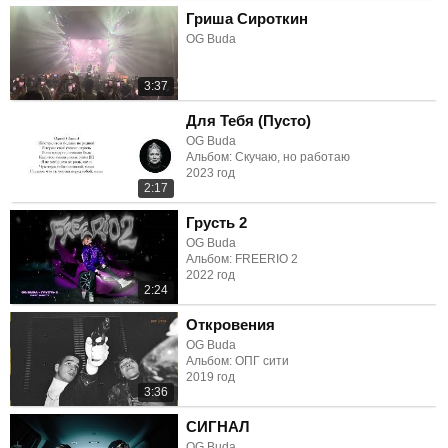
Гриша Сироткин
OG Buda
3:37
Для Тебя (Пусто)
OG Buda
Альбом: Скучаю, но работаю
2023 год
2:17
Грусть 2
OG Buda
Альбом: FREERIO 2
2022 год
2:24
Откровения
OG Buda
Альбом: ОПГ сити
2019 год
3:36
СИГНАЛ
OG Buda