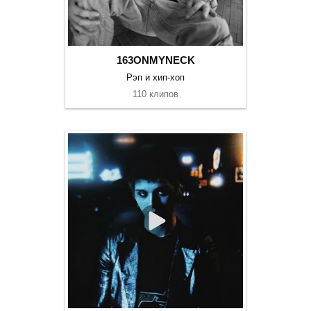
163ONMYNECK
Рэп и хип-хоп
110 клипов