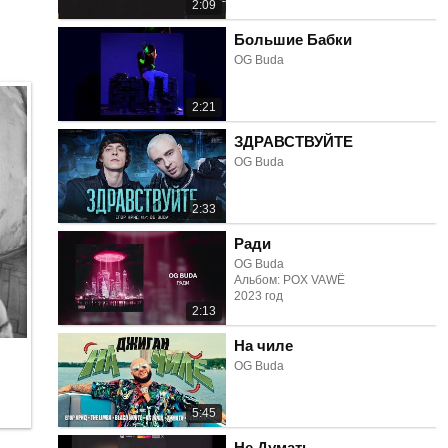
2:09
Большие Бабки
OG Buda
2:21
ЗДРАВСТВУЙТЕ
OG Buda
2:33
Ради
OG Buda
Альбом: POX VAWË
2023 год
2:13
На чиле
OG Buda
5:45
Не Думать