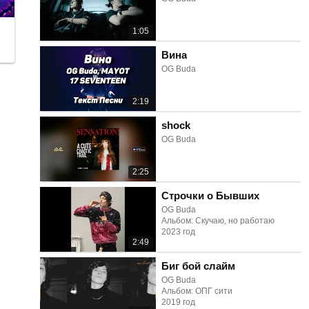
1:05
Вина
OG Buda
2:19
shock
OG Buda
2:25
Строчки о Бывших
OG Buda
Альбом: Скучаю, но работаю
2023 год
2:49
Биг бой слайм
OG Buda
Альбом: ОПГ сити
2019 год