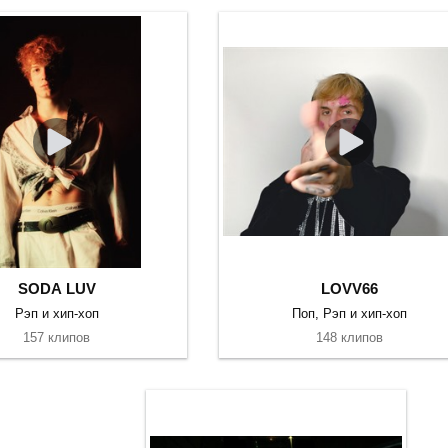
SODA LUV
LOVV66
Рэп и хип-хоп
Поп, Рэп и хип-хоп
157 клипов
148 клипов