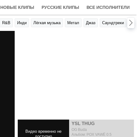
НОВЫЕ КЛИПЫ
РУССКИЕ КЛИПЫ
ВСЕ ИСПОЛНИТЕЛИ
R&B
Инди
Лёгкая музыка
Метал
Джаз
Саундтреки
Авт
YSL THUG
OG Buda
Альбом: POX VAWË 0.5