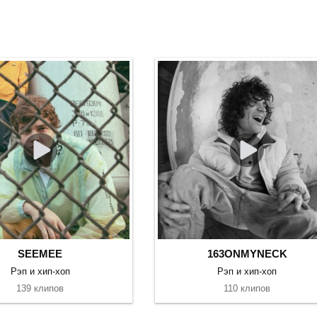
SEEMEE
163ONMYNECK
Рэп и хип-хоп
Рэп и хип-хоп
139 клипов
110 клипов