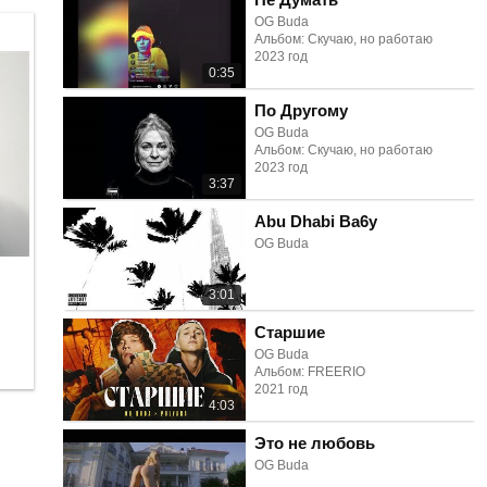
OG Buda
Альбом: Скучаю, но работаю
2023 год
0:35
По Другому
OG Buda
Альбом: Скучаю, но работаю
2023 год
3:37
Abu Dhabi Ba6y
OG Buda
3:01
Старшие
OG Buda
Альбом: FREERIO
2021 год
4:03
Это не любовь
OG Buda