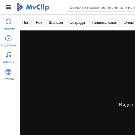
Поп
Рок
Шансон
Эстрада
Танцевальная
Элект
Главная
Подборки
Жанры
Страны
Видео 