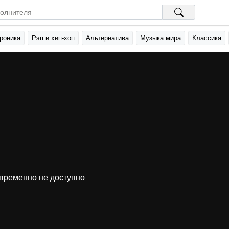
роника
Рэп и хип-хоп
Альтернатива
Музыка мира
Классика
временно не доступно