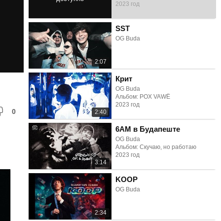
2023 год
2:39
SST
OG Buda
2:07
Крит
OG Buda
Альбом: POX VAWË
2023 год
0
2:40
6AM в Будапеште
OG Buda
Альбом: Скучаю, но работаю
2023 год
3:14
KOOP
OG Buda
2:34