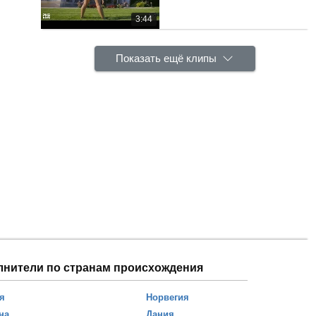
3:44
Показать ещё клипы
лнители по странам происхождения
я
Норвегия
на
Дания