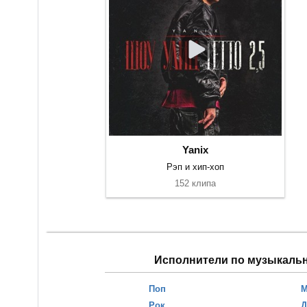
Yanix
Рэп и хип-хоп
152 клипа
Исполнители по музыкаль
Поп
М
Рок
Д