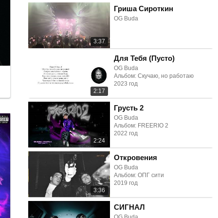
Гриша Сироткин
OG Buda
3:37
Для Тебя (Пусто)
OG Buda
Альбом: Скучаю, но работаю
2023 год
2:17
Грусть 2
OG Buda
Альбом: FREERIO 2
2022 год
2:24
Откровения
OG Buda
Альбом: ОПГ сити
2019 год
3:36
СИГНАЛ
OG Buda