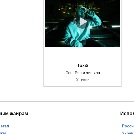
Toxi$
Поп, Рэп и хип-хоп
91 клип
ным жанрам
Испо
етал
Росси
жаз
Украи