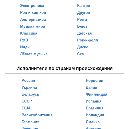
Электроника
Кантри
Рэп и хип-хоп
Другое
Альтернатива
Регги
Музыка мира
Блюз
Классика
Детская
R&B
Рок-н-ролл
Инди
Диско
Лёгкая музыка
Ска
Исполнители по странам происхождения
Россия
Норвегия
Украина
Дания
Беларусь
Финляндия
СССР
Испания
США
Бразилия
Великобритания
Ирландия
Германия
Ямайка
Франция
Австрия