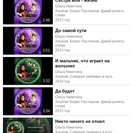
Сестра моя - жизнь
Ольга Никитина
Альбом: Борис Пастернак. Давай ронять
слова
2015 год
2:46
До самой сути
Ольга Никитина
Альбом: Борис Пастернак. Давай ронять
слова
2015 год
2:51
И мальчик, что играет на
волынке
Ольга Никитина
Альбом: Собирая любимых в путь
3:32
2016 год
Да будет
Ольга Никитина
Альбом: Борис Пастернак. Давай ронять
слова
2015 год
3:34
Никто ничего не отнял
Ольга Никитина
Альбом: Собирая любимых в путь