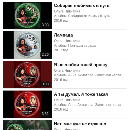
Собирая любимых в путь
Ольга Никитина
Альбом: Собирая любимых в путь
2016 год
3:03
Лампада
Ольга Никитина
Альбом: Причуды сердца
2017 год
2:26
Я не любви твоей прошу
Ольга Никитина
Альбом: Анна Ахматова. Заветная черта
2016 год
3:03
А ты думал, я тоже такая
Ольга Никитина
Альбом: Анна Ахматова. Заветная черта
2016 год
3:31
Нет, мне уже не страшно
Ольга Никитина