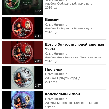
Альбом: Собирая любимых в путь
2016 год
3:32
Венеция
Ольга Никитина
Альбом: Собирая любимых в путь
2016 год
2:44
Есть в близости людей заветная
черта
Ольга Никитина
Альбом: Анна Ахматова. Заветная черта
2:54
2016 год
Прогулка
Ольга Никитина
Альбом: Причуды сердца
2017 год
2:57
Колокольный звон
Ольга Никитина
Альбом: Константин Бальмонт. Белая
страна