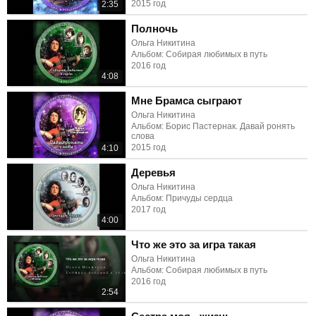
2015 год
2:35
Полночь
Ольга Никитина
Альбом: Собирая любимых в путь
2016 год
4:08
Мне Брамса сыграют
Ольга Никитина
Альбом: Борис Пастернак. Давай ронять
слова
2015 год
4:10
Деревья
Ольга Никитина
Альбом: Причуды сердца
2017 год
4:00
Что же это за игра такая
Ольга Никитина
Альбом: Собирая любимых в путь
2016 год
2:54