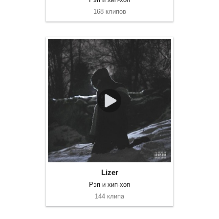
168 клипов
Lizer
Рэп и хип-хоп
144 клипа