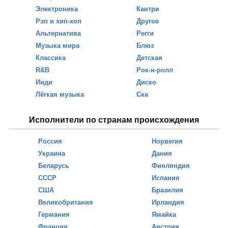
Электроника
Кантри
Рэп и хип-хоп
Другое
Альтернатива
Регги
Музыка мира
Блюз
Классика
Детская
R&B
Рок-н-ролл
Инди
Диско
Лёгкая музыка
Ска
Исполнители по странам происхождения
Россия
Норвегия
Украина
Дания
Беларусь
Финляндия
СССР
Испания
США
Бразилия
Великобритания
Ирландия
Германия
Ямайка
Франция
Австрия