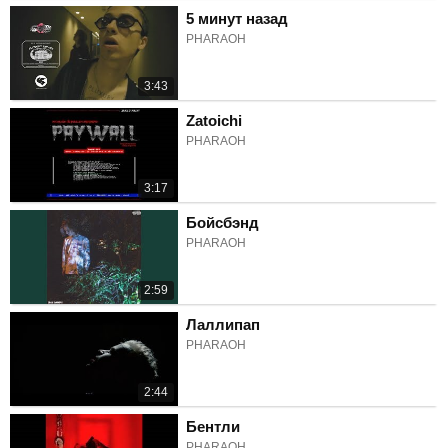
5 минут назад
PHARAOH
3:43
Zatoichi
PHARAOH
3:17
Бойсбэнд
PHARAOH
2:59
Лаллипап
PHARAOH
2:44
Бентли
PHARAOH