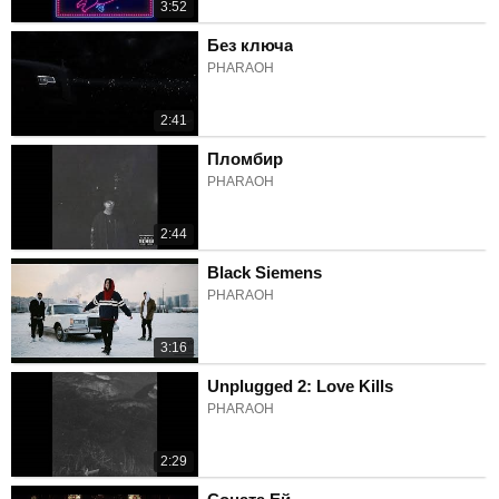
3:52
Без ключа
PHARAOH
2:41
Пломбир
PHARAOH
2:44
Black Siemens
PHARAOH
3:16
Unplugged 2: Love Kills
PHARAOH
2:29