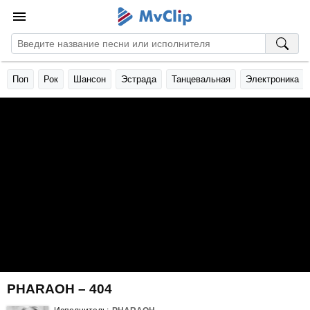
Поп
Рок
Шансон
Эстрада
Танцевальная
Электроника
PHARAOH – 404