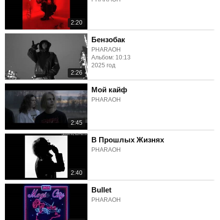
2:20
Бензобак
PHARAOH
Альбом: 10:13
2025 год
2:26
Мой кайф
PHARAOH
2:45
В Прошлых Жизнях
PHARAOH
2:40
Bullet
PHARAOH