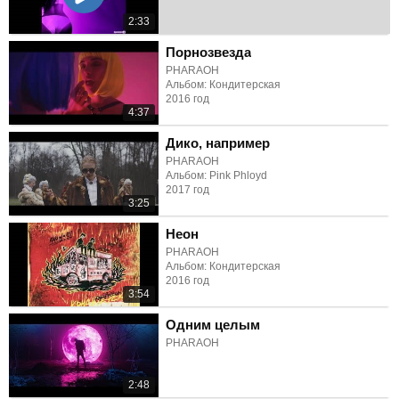
2:33
Порнозвезда
PHARAOH
Альбом: Кондитерская
2016 год
4:37
Дико, например
PHARAOH
Альбом: Pink Phloyd
2017 год
3:25
Неон
PHARAOH
Альбом: Кондитерская
2016 год
3:54
Одним целым
PHARAOH
2:48