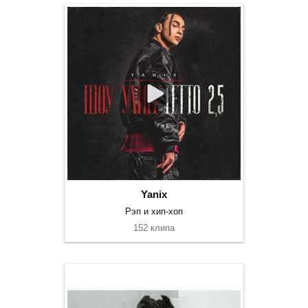
Yanix
Рэп и хип-хоп
152 клипа