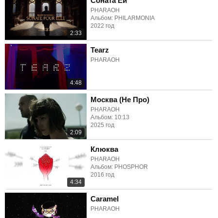
Соната Ей
PHARAOH
Альбом: PHILARMONIA
2022 год
2:33
Tearz
PHARAOH
4:48
Москва (Не Про)
PHARAOH
Альбом: 10:13
2025 год
2:09
Клюква
PHARAOH
Альбом: PHOSPHOR
2016 год
4:34
Caramel
PHARAOH