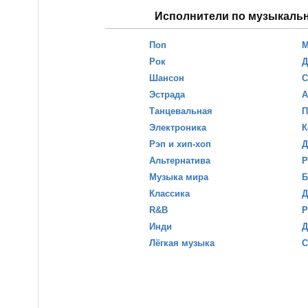
Исполнители по музыкаль
Поп
М
Рок
Д
Шансон
С
Эстрада
А
Танцевальная
П
Электроника
К
Рэп и хип-хоп
Д
Альтернатива
Р
Музыка мира
Б
Классика
Д
R&B
Р
Инди
Д
Лёгкая музыка
С