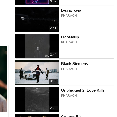
3:52
Без ключа
PHARAOH
2:41
Пломбир
PHARAOH
2:44
Black Siemens
PHARAOH
3:16
Unplugged 2: Love Kills
PHARAOH
2:29
Соната Ей