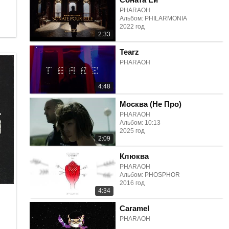
PHARAOH
Альбом: PHILARMONIA
2022 год
2:33
Tearz
PHARAOH
4:48
Москва (Не Про)
PHARAOH
Альбом: 10:13
2025 год
2:09
Клюква
PHARAOH
Альбом: PHOSPHOR
2016 год
4:34
Caramel
PHARAOH