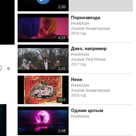
2:30
Порнозвезда
PHARAOH
Альбом: Кондитерская
2016 год
4:37
Дико, например
PHARAOH
Альбом: Pink Phloyd
2017 год
0
3:25
Неон
PHARAOH
Альбом: Кондитерская
2016 год
3:54
Одним целым
PHARAOH
2:48