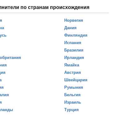
лнители по странам происхождения
я
Норвегия
на
Дания
усь
Финляндия
Испания
Бразилия
обритания
Ирландия
ния
Ямайка
ция
Австрия
а
Швейцария
ия
Румыния
алия
Бельгия
я
Израиль
рланды
Турция