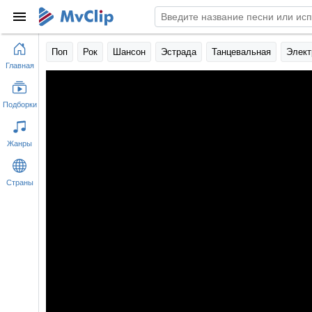
Поп
Рок
Шансон
Эстрада
Танцевальная
Элект
Главная
Подборки
Жанры
Страны