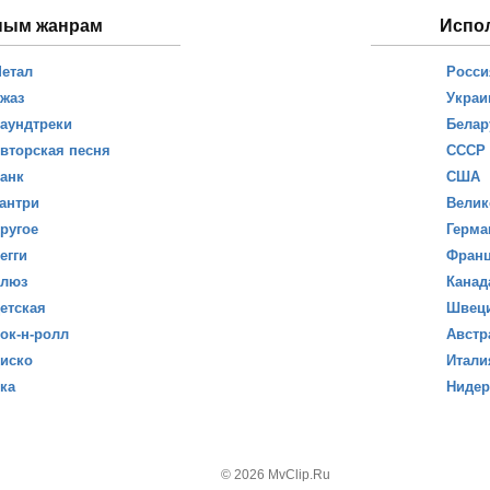
ным жанрам
Испо
етал
Росси
жаз
Украи
аундтреки
Белар
вторская песня
СССР
анк
США
антри
Велик
ругое
Герма
егги
Фран
люз
Канад
етская
Швец
ок-н-ролл
Австр
иско
Итали
ка
Ниде
© 2026 MvClip.Ru