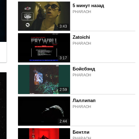
5 минут назад
PHARAOH
3:43
Zatoichi
PHARAOH
3:17
Бойсбэнд
PHARAOH
2:59
Лаллипап
PHARAOH
2:44
Бентли
PHARAOH