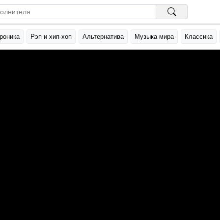
роника
Рэп и хип-хоп
Альтернатива
Музыка мира
Классика