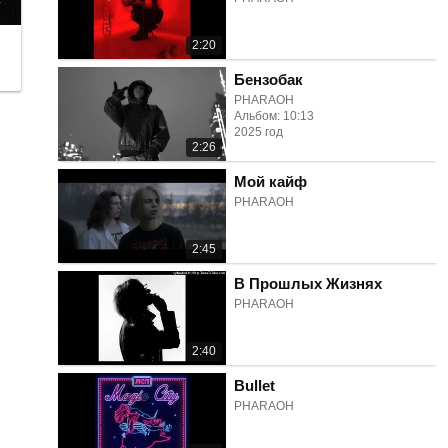
2:20
Бензобак
PHARAOH
Альбом: 10:13
2025 год
2:26
Мой кайф
PHARAOH
2:45
В Прошлых Жизнях
PHARAOH
2:40
Bullet
PHARAOH