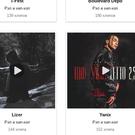
T-Fest
Boulevard Depo
Рэп и хип-хоп
Рэп и хип-хоп
139 клипов
180 клипов
Lizer
Yanix
Рэп и хип-хоп
Рэп и хип-хоп
144 клипа
152 клипа