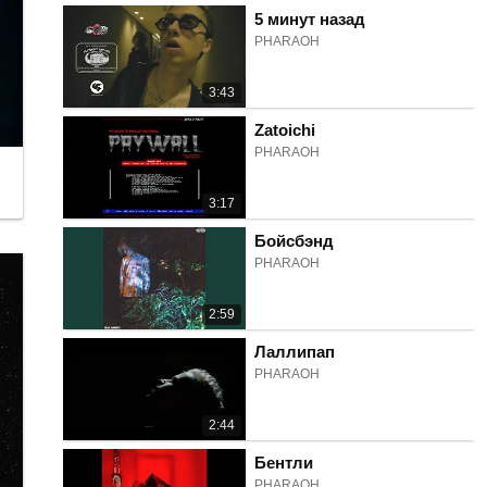
5 минут назад
PHARAOH
3:43
Zatoichi
PHARAOH
3:17
Бойсбэнд
PHARAOH
2:59
Лаллипап
PHARAOH
2:44
Бентли
PHARAOH