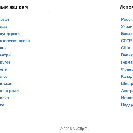
ным жанрам
Испо
етал
Росси
жаз
Украи
аундтреки
Белар
вторская песня
СССР
анк
США
антри
Велик
ругое
Герма
егги
Фран
люз
Канад
етская
Швец
ок-н-ролл
Австр
иско
Итали
ка
Ниде
© 2026 MvClip.Ru