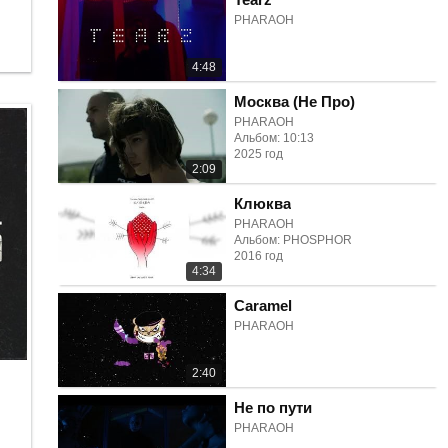
PHARAOH
4:48
Москва (Не Про)
PHARAOH
Альбом: 10:13
2025 год
2:09
Клюква
PHARAOH
Альбом: PHOSPHOR
2016 год
4:34
Caramel
PHARAOH
2:40
Не по пути
PHARAOH