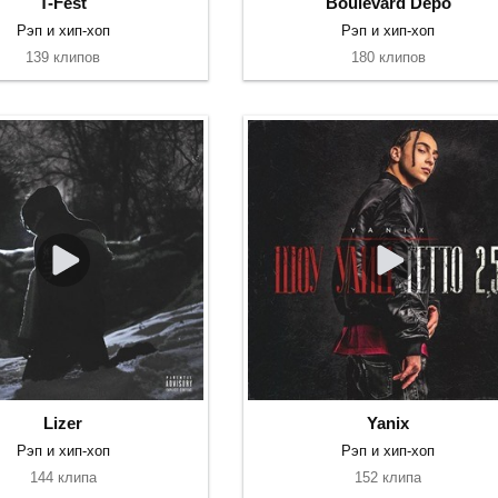
T-Fest
Boulevard Depo
Рэп и хип-хоп
Рэп и хип-хоп
139 клипов
180 клипов
Lizer
Yanix
Рэп и хип-хоп
Рэп и хип-хоп
144 клипа
152 клипа