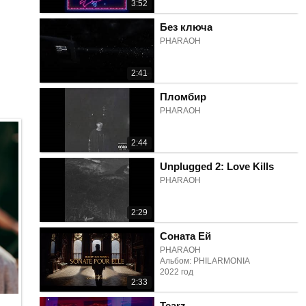
3:52
Без ключа
PHARAOH
2:41
Пломбир
PHARAOH
2:44
Unplugged 2: Love Kills
PHARAOH
2:29
Соната Ей
PHARAOH
Альбом: PHILARMONIA
2022 год
2:33
Tearz