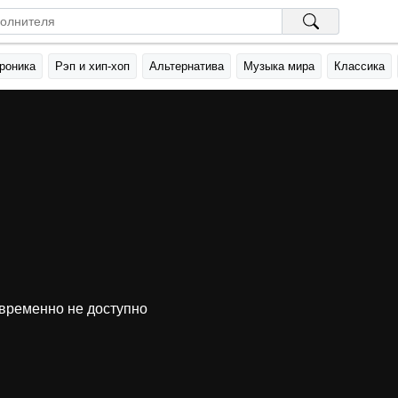
роника
Рэп и хип-хоп
Альтернатива
Музыка мира
Классика
временно не доступно