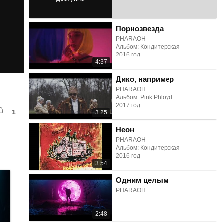
3:16
Порнозвезда
PHARAOH
Альбом: Кондитерская
2016 год
4:37
Дико, например
PHARAOH
Альбом: Pink Phloyd
2017 год
1
3:25
Неон
PHARAOH
Альбом: Кондитерская
2016 год
3:54
Одним целым
PHARAOH
2:48