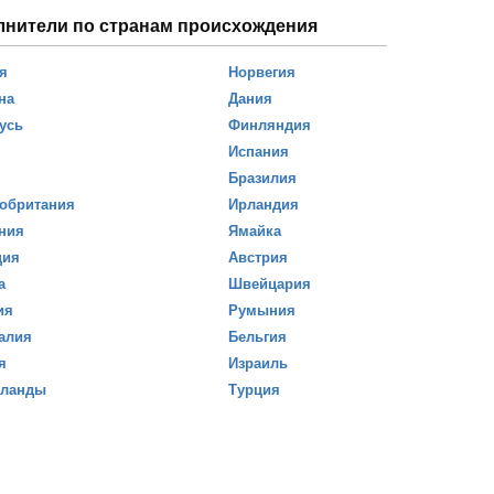
лнители по странам происхождения
я
Норвегия
на
Дания
усь
Финляндия
Испания
Бразилия
обритания
Ирландия
ния
Ямайка
ция
Австрия
а
Швейцария
ия
Румыния
алия
Бельгия
я
Израиль
рланды
Турция