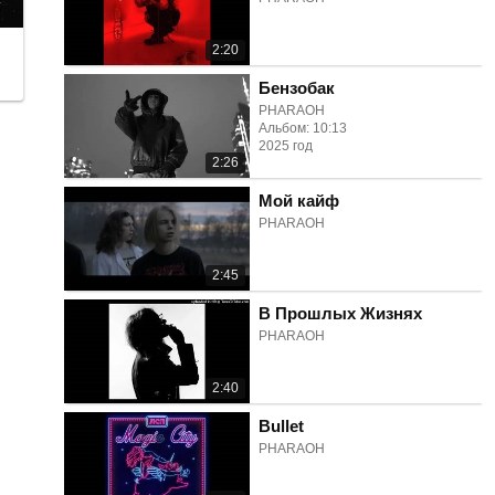
2:20
Бензобак
PHARAOH
Альбом: 10:13
2025 год
2:26
Мой кайф
PHARAOH
2:45
В Прошлых Жизнях
PHARAOH
2:40
Bullet
PHARAOH