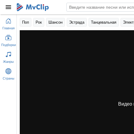
Поп
Рок
Шансон
Эстрада
Танцевальная
Элект
Главная
Подборки
Жанры
Страны
Видео 