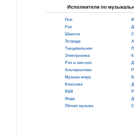
Исполнители по музыкаль
Поп
М
Рок
Д
Шансон
С
Эстрада
А
Танцевальная
П
Электроника
К
Рэп и хип-хоп
Д
Альтернатива
Р
Музыка мира
Б
Классика
Д
R&B
Р
Инди
Д
Лёгкая музыка
С