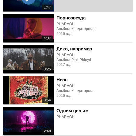
1:47
Порнозвезда
PHARAOH
Альбом: Кондитерская
2016 год
4:37
Дико, например
PHARAOH
Альбом: Pink Phloyd
2017 год
3:25
Неон
PHARAOH
Альбом: Кондитерская
2016 год
3:54
Одним целым
PHARAOH
2:48