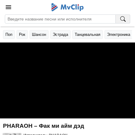
Поп
Рок
Шансон
Эстрада
Танцевальная
Электроника
PHARAOH – Фак ми айм дэд