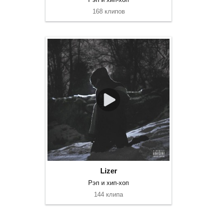
168 клипов
Lizer
Рэп и хип-хоп
144 клипа