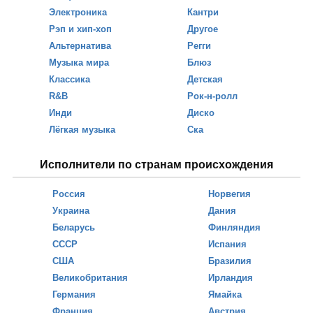
Электроника
Кантри
Рэп и хип-хоп
Другое
Альтернатива
Регги
Музыка мира
Блюз
Классика
Детская
R&B
Рок-н-ролл
Инди
Диско
Лёгкая музыка
Ска
Исполнители по странам происхождения
Россия
Норвегия
Украина
Дания
Беларусь
Финляндия
СССР
Испания
США
Бразилия
Великобритания
Ирландия
Германия
Ямайка
Франция
Австрия