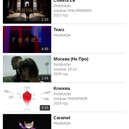
Соната Ей
PHARAOH
Альбом: PHILARMONIA
2022 год
2:33
Tearz
PHARAOH
4:48
Москва (Не Про)
PHARAOH
Альбом: 10:13
2025 год
2:09
Клюква
PHARAOH
Альбом: PHOSPHOR
2016 год
4:34
Caramel
PHARAOH