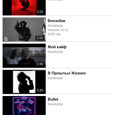
2:20
Бензобак
PHARAOH
Альбом: 10:13
2025 год
2:26
Мой кайф
PHARAOH
2:45
В Прошлых Жизнях
PHARAOH
2:40
Bullet
PHARAOH