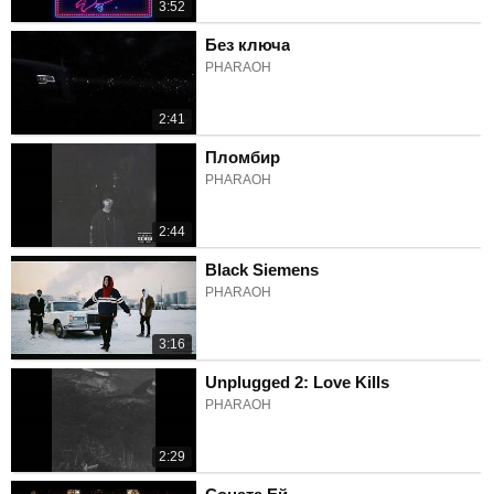
3:52
Без ключа
PHARAOH
2:41
Пломбир
PHARAOH
2:44
Black Siemens
PHARAOH
3:16
Unplugged 2: Love Kills
PHARAOH
2:29