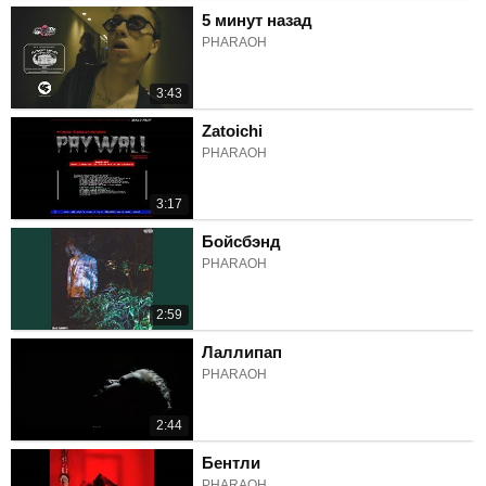
5 минут назад
PHARAOH
3:43
Zatoichi
PHARAOH
3:17
Бойсбэнд
PHARAOH
2:59
Лаллипап
PHARAOH
2:44
Бентли
PHARAOH