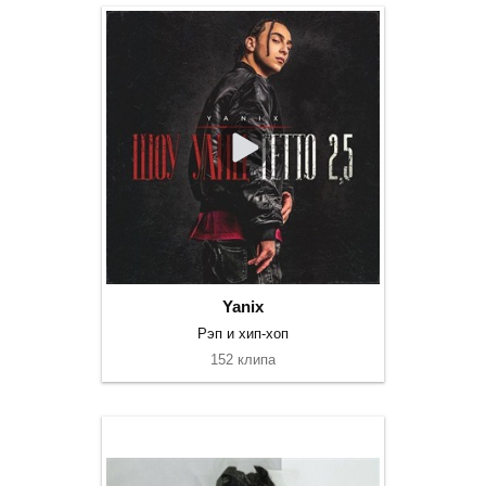
Yanix
Рэп и хип-хоп
152 клипа