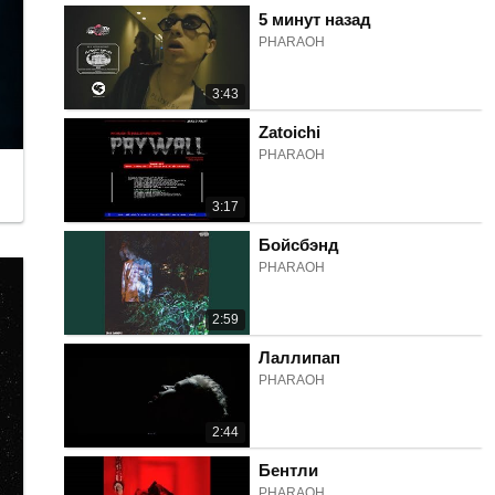
5 минут назад
PHARAOH
3:43
Zatoichi
PHARAOH
3:17
Бойсбэнд
PHARAOH
2:59
Лаллипап
PHARAOH
2:44
Бентли
PHARAOH