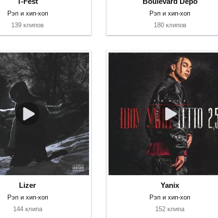
T-Fest
Boulevard Depo
Рэп и хип-хоп
Рэп и хип-хоп
139 клипов
180 клипов
Lizer
Yanix
Рэп и хип-хоп
Рэп и хип-хоп
144 клипа
152 клипа