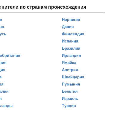
лнители по странам происхождения
я
Норвегия
на
Дания
усь
Финляндия
Испания
Бразилия
обритания
Ирландия
ния
Ямайка
ция
Австрия
а
Швейцария
ия
Румыния
алия
Бельгия
я
Израиль
рланды
Турция