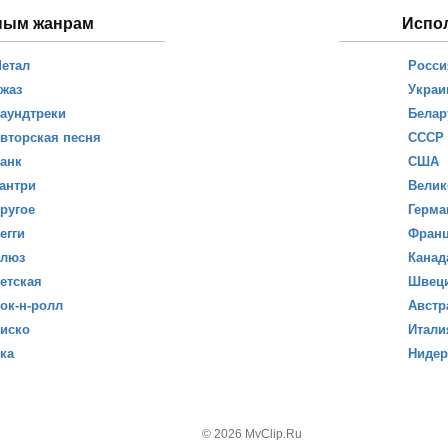
ным жанрам
Испо
етал
Росси
жаз
Украи
аундтреки
Белар
вторская песня
СССР
анк
США
антри
Велик
ругое
Герма
егги
Фран
люз
Канад
етская
Швец
ок-н-ролл
Австр
иско
Итали
ка
Ниде
© 2026 MvClip.Ru