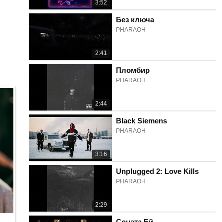
3:52
Без ключа
PHARAOH
2:41
Пломбир
PHARAOH
2:44
Black Siemens
PHARAOH
3:16
Unplugged 2: Love Kills
PHARAOH
2:29
Соната Ей