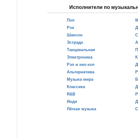
Исполнители по музыкаль
Поп
М
Рок
Д
Шансон
С
Эстрада
А
Танцевальная
П
Электроника
К
Рэп и хип-хоп
Д
Альтернатива
Р
Музыка мира
Б
Классика
Д
R&B
Р
Инди
Д
Лёгкая музыка
С