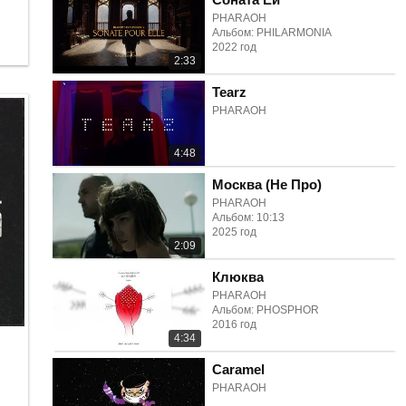
PHARAOH
Альбом: PHILARMONIA
2022 год
2:33
Tearz
PHARAOH
4:48
Москва (Не Про)
PHARAOH
Альбом: 10:13
2025 год
2:09
Клюква
PHARAOH
Альбом: PHOSPHOR
2016 год
4:34
Caramel
PHARAOH