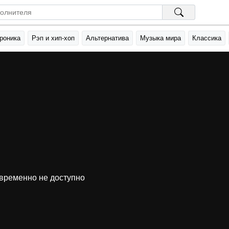
роника
Рэп и хип-хоп
Альтернатива
Музыка мира
Классика
временно не доступно