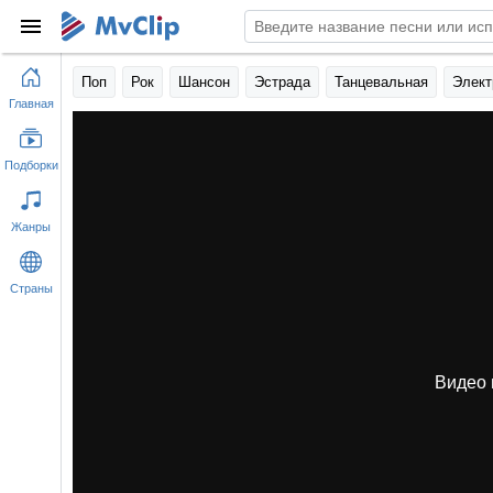
Поп
Рок
Шансон
Эстрада
Танцевальная
Элект
Главная
Подборки
Жанры
Страны
Видео 