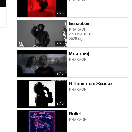
2:20
Бензобак
PHARAOH
Альбом: 10:13
2025 год
2:26
Мой кайф
PHARAOH
2:45
В Прошлых Жизнях
PHARAOH
2:40
Bullet
PHARAOH