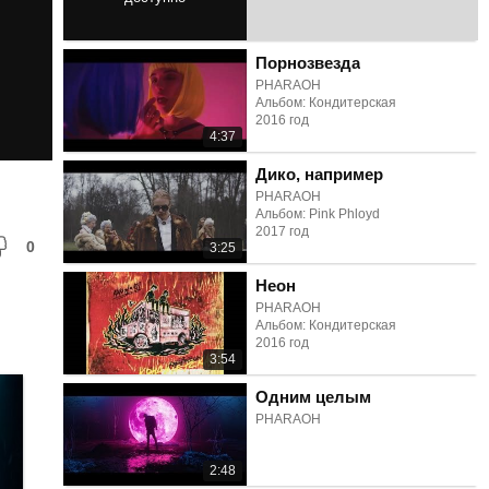
2:53
Порнозвезда
PHARAOH
Альбом: Кондитерская
2016 год
4:37
Дико, например
PHARAOH
Альбом: Pink Phloyd
2017 год
0
3:25
Неон
PHARAOH
Альбом: Кондитерская
2016 год
3:54
Одним целым
PHARAOH
2:48