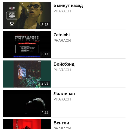
5 минут назад
PHARAOH
3:43
Zatoichi
PHARAOH
3:17
Бойсбэнд
PHARAOH
2:59
Лаллипап
PHARAOH
2:44
Бентли
PHARAOH