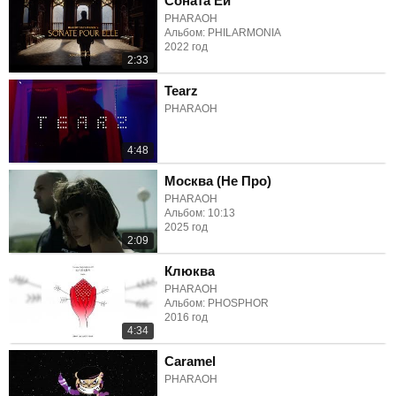
Соната Ей
PHARAOH
Альбом: PHILARMONIA
2022 год
2:33
Tearz
PHARAOH
4:48
Москва (Не Про)
PHARAOH
Альбом: 10:13
2025 год
2:09
Клюква
PHARAOH
Альбом: PHOSPHOR
2016 год
4:34
Caramel
PHARAOH