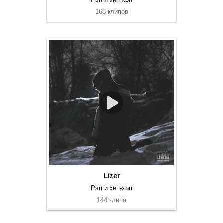
168 клипов
Lizer
Рэп и хип-хоп
144 клипа