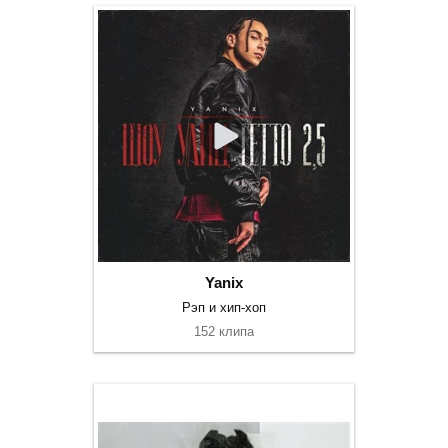
Yanix
Рэп и хип-хоп
152 клипа