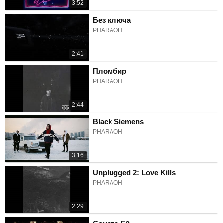
3:52
Без ключа
PHARAOH
2:41
Пломбир
PHARAOH
2:44
Black Siemens
PHARAOH
3:16
Unplugged 2: Love Kills
PHARAOH
2:29