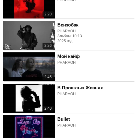
2:20
Бензобак
PHARAOH
Альбом: 10:13
2025 год
2:26
Мой кайф
PHARAOH
2:45
В Прошлых Жизнях
PHARAOH
2:40
Bullet
PHARAOH