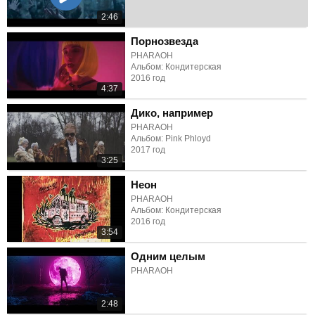
2:46
Порнозвезда
PHARAOH
Альбом: Кондитерская
2016 год
4:37
Дико, например
PHARAOH
Альбом: Pink Phloyd
2017 год
3:25
Неон
PHARAOH
Альбом: Кондитерская
2016 год
3:54
Одним целым
PHARAOH
2:48