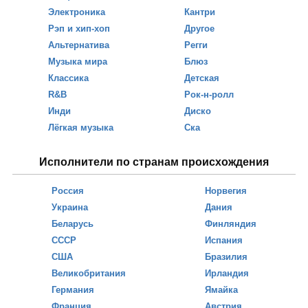
Электроника
Кантри
Рэп и хип-хоп
Другое
Альтернатива
Регги
Музыка мира
Блюз
Классика
Детская
R&B
Рок-н-ролл
Инди
Диско
Лёгкая музыка
Ска
Исполнители по странам происхождения
Россия
Норвегия
Украина
Дания
Беларусь
Финляндия
СССР
Испания
США
Бразилия
Великобритания
Ирландия
Германия
Ямайка
Франция
Австрия