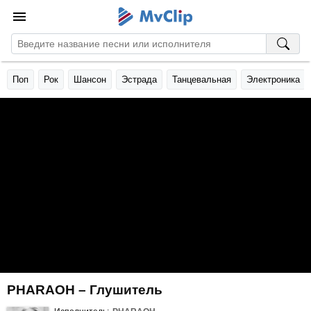
Поп
Рок
Шансон
Эстрада
Танцевальная
Электроника
PHARAOH – Глушитель