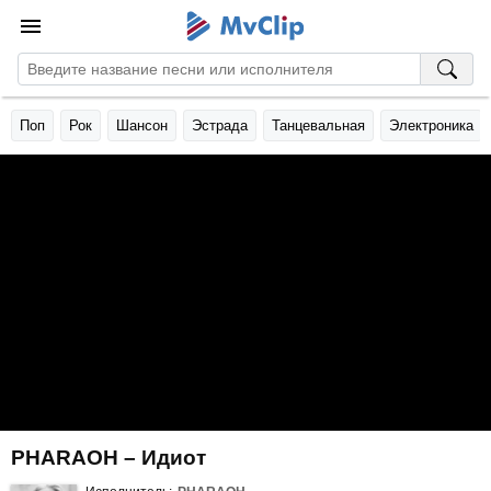
Поп
Рок
Шансон
Эстрада
Танцевальная
Электроника
PHARAOH – Идиот