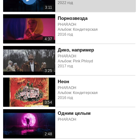
2022 год
3:11
Порнозвезда
PHARAOH
Альбом: Кондитерская
2016 год
4:37
Дико, например
PHARAOH
Альбом: Pink Phloyd
2017 год
3:25
Неон
PHARAOH
Альбом: Кондитерская
2016 год
3:54
Одним целым
PHARAOH
2:48