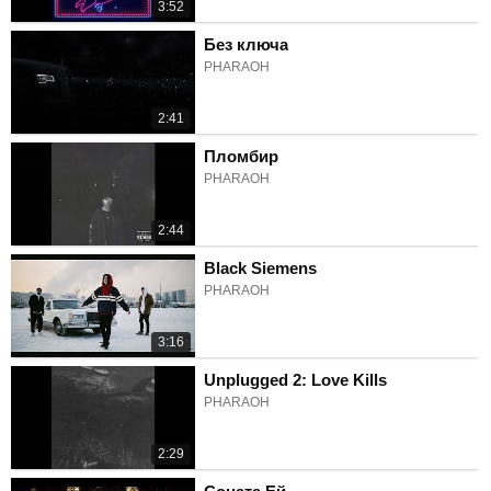
3:52
Без ключа
PHARAOH
2:41
Пломбир
PHARAOH
2:44
Black Siemens
PHARAOH
3:16
Unplugged 2: Love Kills
PHARAOH
2:29