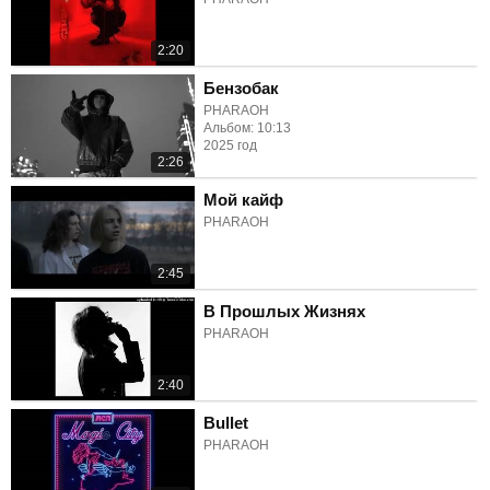
2:20
Бензобак
PHARAOH
Альбом: 10:13
2025 год
2:26
Мой кайф
PHARAOH
2:45
В Прошлых Жизнях
PHARAOH
2:40
Bullet
PHARAOH