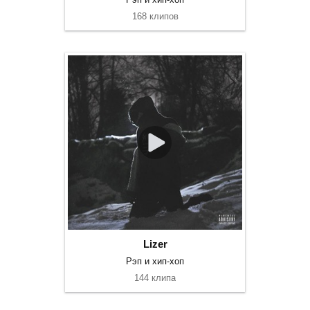
168 клипов
Lizer
Рэп и хип-хоп
144 клипа