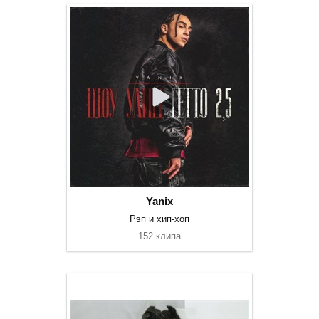
Yanix
Рэп и хип-хоп
152 клипа