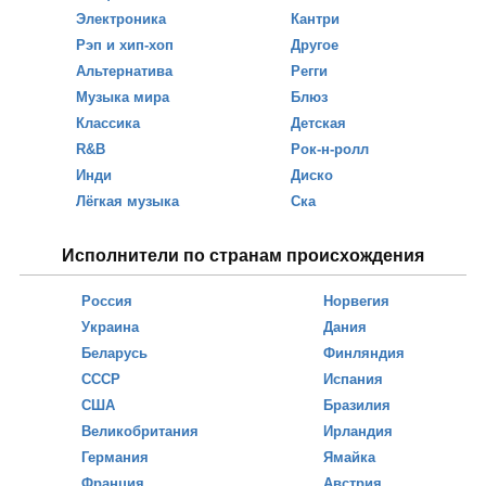
Электроника
Кантри
Рэп и хип-хоп
Другое
Альтернатива
Регги
Музыка мира
Блюз
Классика
Детская
R&B
Рок-н-ролл
Инди
Диско
Лёгкая музыка
Ска
Исполнители по странам происхождения
Россия
Норвегия
Украина
Дания
Беларусь
Финляндия
СССР
Испания
США
Бразилия
Великобритания
Ирландия
Германия
Ямайка
Франция
Австрия