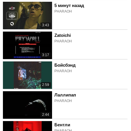
5 минут назад
PHARAOH
3:43
Zatoichi
PHARAOH
3:17
Бойсбэнд
PHARAOH
2:59
Лаллипап
PHARAOH
2:44
Бентли
PHARAOH