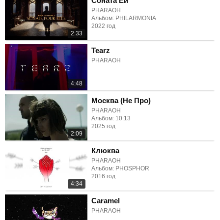
Соната Ей
PHARAOH
Альбом: PHILARMONIA
2022 год
2:33
Tearz
PHARAOH
4:48
Москва (Не Про)
PHARAOH
Альбом: 10:13
2025 год
2:09
Клюква
PHARAOH
Альбом: PHOSPHOR
2016 год
4:34
Caramel
PHARAOH