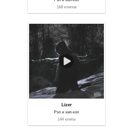
168 клипов
Lizer
Рэп и хип-хоп
144 клипа