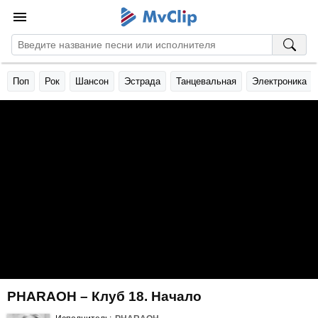
Поп
Рок
Шансон
Эстрада
Танцевальная
Электроника
PHARAOH – Клуб 18. Начало