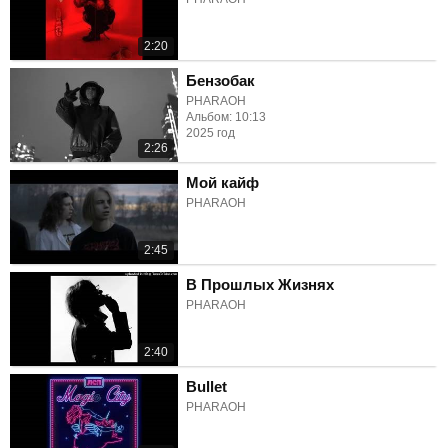
2:20
Бензобак
PHARAOH
Альбом: 10:13
2025 год
2:26
Мой кайф
PHARAOH
2:45
В Прошлых Жизнях
PHARAOH
2:40
Bullet
PHARAOH