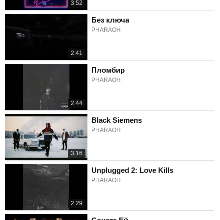
3:52
Без ключа
PHARAOH
2:41
Пломбир
PHARAOH
2:44
Black Siemens
PHARAOH
3:16
Unplugged 2: Love Kills
PHARAOH
2:29