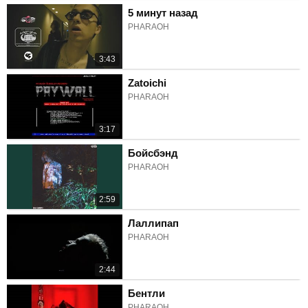
5 минут назад
PHARAOH
3:43
Zatoichi
PHARAOH
3:17
Бойсбэнд
PHARAOH
2:59
Лаллипап
PHARAOH
2:44
Бентли
PHARAOH