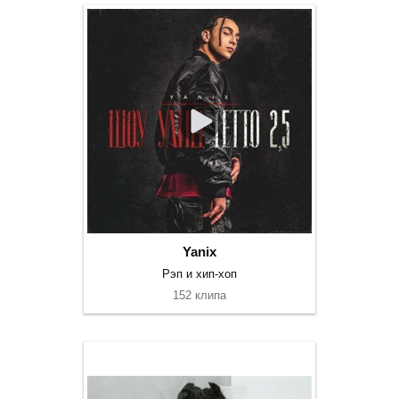
Yanix
Рэп и хип-хоп
152 клипа