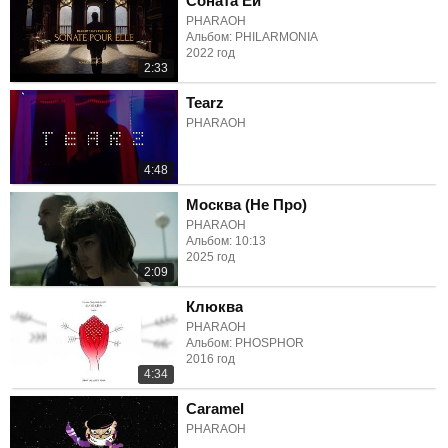
Соната Ей
PHARAOH
Альбом: PHILARMONIA
2022 год
2:33
Tearz
PHARAOH
4:48
Москва (Не Про)
PHARAOH
Альбом: 10:13
2025 год
2:09
Клюква
PHARAOH
Альбом: PHOSPHOR
2016 год
4:34
Caramel
PHARAOH