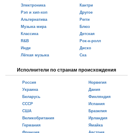
Электроника
Кантри
Рэп и хип-хоп
Другое
Альтернатива
Регги
Музыка мира
Блюз
Классика
Детская
R&B
Рок-н-ролл
Инди
Диско
Лёгкая музыка
Ска
Исполнители по странам происхождения
Россия
Норвегия
Украина
Дания
Беларусь
Финляндия
СССР
Испания
США
Бразилия
Великобритания
Ирландия
Германия
Ямайка
Франция
Австрия