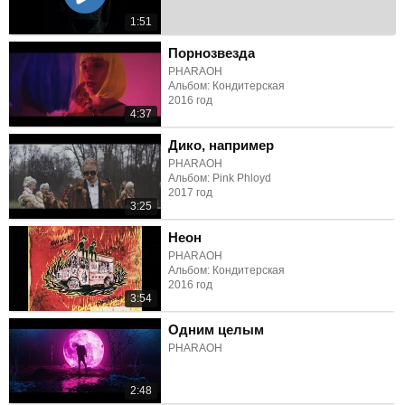
1:51
Порнозвезда
PHARAOH
Альбом: Кондитерская
2016 год
4:37
Дико, например
PHARAOH
Альбом: Pink Phloyd
2017 год
3:25
Неон
PHARAOH
Альбом: Кондитерская
2016 год
3:54
Одним целым
PHARAOH
2:48