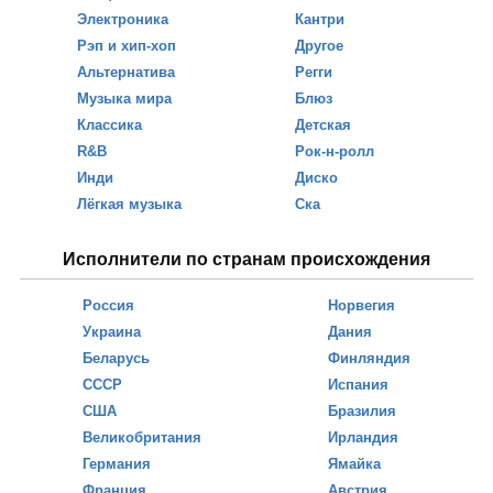
Электроника
Кантри
Рэп и хип-хоп
Другое
Альтернатива
Регги
Музыка мира
Блюз
Классика
Детская
R&B
Рок-н-ролл
Инди
Диско
Лёгкая музыка
Ска
Исполнители по странам происхождения
Россия
Норвегия
Украина
Дания
Беларусь
Финляндия
СССР
Испания
США
Бразилия
Великобритания
Ирландия
Германия
Ямайка
Франция
Австрия