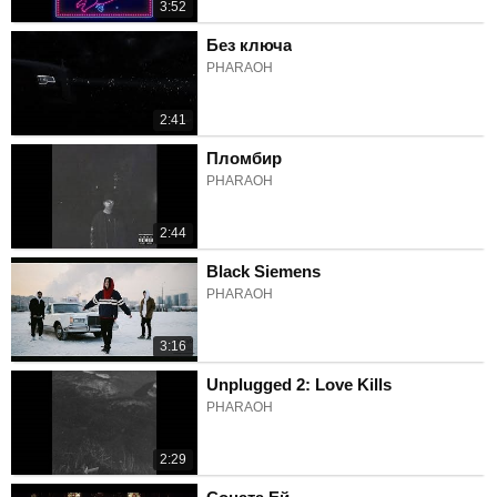
3:52
Без ключа
PHARAOH
2:41
Пломбир
PHARAOH
2:44
Black Siemens
PHARAOH
3:16
Unplugged 2: Love Kills
PHARAOH
2:29