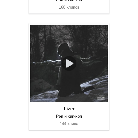
168 клипов
Lizer
Рэп и хип-хоп
144 клипа