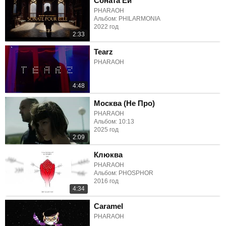
Соната Ей
PHARAOH
Альбом: PHILARMONIA
2022 год
2:33
Tearz
PHARAOH
4:48
Москва (Не Про)
PHARAOH
Альбом: 10:13
2025 год
2:09
Клюква
PHARAOH
Альбом: PHOSPHOR
2016 год
4:34
Caramel
PHARAOH