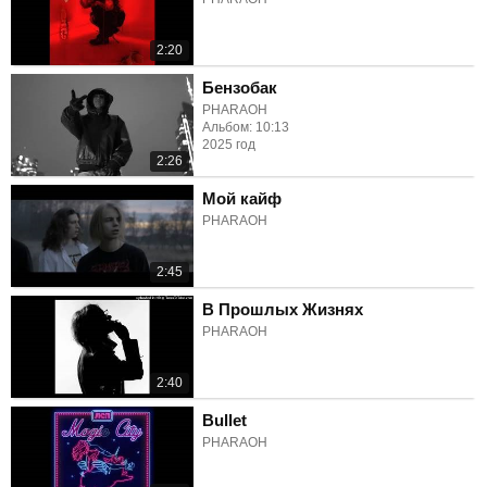
2:20
Бензобак
PHARAOH
Альбом: 10:13
2025 год
2:26
Мой кайф
PHARAOH
2:45
В Прошлых Жизнях
PHARAOH
2:40
Bullet
PHARAOH