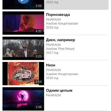
2022 год
2:50
Порнозвезда
PHARAOH
Альбом: Кондитерская
2016 год
4:37
Дико, например
PHARAOH
Альбом: Pink Phloyd
2017 год
3:25
Неон
PHARAOH
Альбом: Кондитерская
2016 год
3:54
Одним целым
PHARAOH
2:48