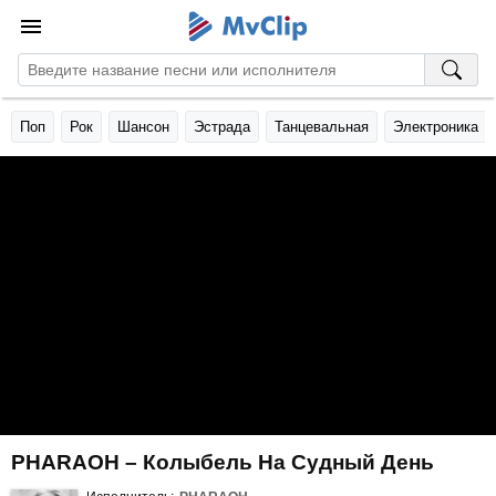
Поп
Рок
Шансон
Эстрада
Танцевальная
Электроника
PHARAOH – Колыбель На Судный День