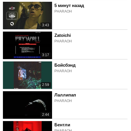
5 минут назад
PHARAOH
3:43
Zatoichi
PHARAOH
3:17
Бойсбэнд
PHARAOH
2:59
Лаллипап
PHARAOH
2:44
Бентли
PHARAOH