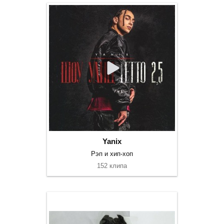
Yanix
Рэп и хип-хоп
152 клипа