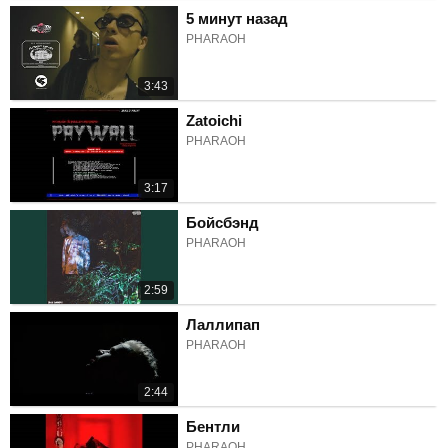
5 минут назад
PHARAOH
3:43
Zatoichi
PHARAOH
3:17
Бойсбэнд
PHARAOH
2:59
Лаллипап
PHARAOH
2:44
Бентли
PHARAOH