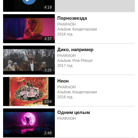
4:19
Порнозвезда
PHARAOH
Альбом: Кондитерская
2016 год
4:37
Дико, например
PHARAOH
Альбом: Pink Phloyd
2017 год
3:25
Неон
PHARAOH
Альбом: Кондитерская
2016 год
3:54
Одним целым
PHARAOH
2:48