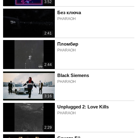
3:52
Без ключа
PHARAOH
2:41
Пломбир
PHARAOH
2:44
Black Siemens
PHARAOH
3:16
Unplugged 2: Love Kills
PHARAOH
2:29