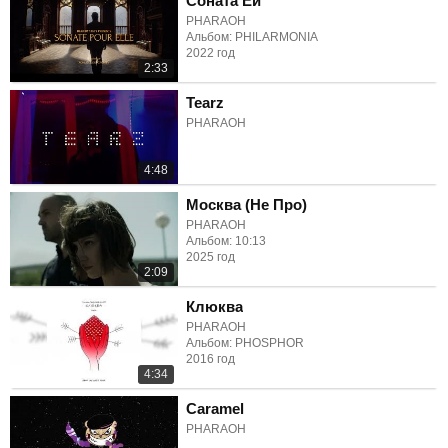
Соната Ей
PHARAOH
Альбом: PHILARMONIA
2022 год
2:33
Tearz
PHARAOH
4:48
Москва (Не Про)
PHARAOH
Альбом: 10:13
2025 год
2:09
Клюква
PHARAOH
Альбом: PHOSPHOR
2016 год
4:34
Caramel
PHARAOH