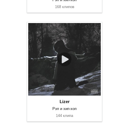
168 клипов
Lizer
Рэп и хип-хоп
144 клипа