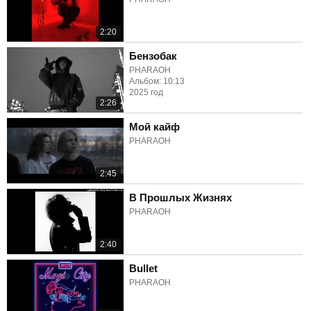
2:20
Бензобак
PHARAOH
Альбом: 10:13
2025 год
2:26
Мой кайф
PHARAOH
2:45
В Прошлых Жизнях
PHARAOH
2:40
Bullet
PHARAOH