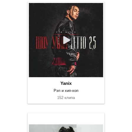
Yanix
Рэп и хип-хоп
152 клипа