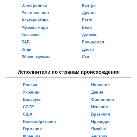
Электроника
Кантри
Рэп и хип-хоп
Другое
Альтернатива
Регги
Музыка мира
Блюз
Классика
Детская
R&B
Рок-н-ролл
Инди
Диско
Лёгкая музыка
Ска
Исполнители по странам происхождения
Россия
Норвегия
Украина
Дания
Беларусь
Финляндия
СССР
Испания
США
Бразилия
Великобритания
Ирландия
Германия
Ямайка
Франция
Австрия