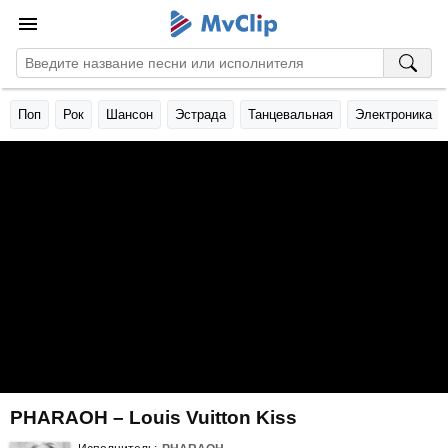
Поп
Рок
Шансон
Эстрада
Танцевальная
Электроника
PHARAOH – Louis Vuitton Kiss