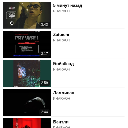
5 минут назад
PHARAOH
3:43
Zatoichi
PHARAOH
3:17
Бойсбэнд
PHARAOH
2:59
Лаллипап
PHARAOH
2:44
Бентли
PHARAOH