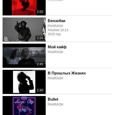
2:20
Бензобак
PHARAOH
Альбом: 10:13
2025 год
2:26
Мой кайф
PHARAOH
2:45
В Прошлых Жизнях
PHARAOH
2:40
Bullet
PHARAOH