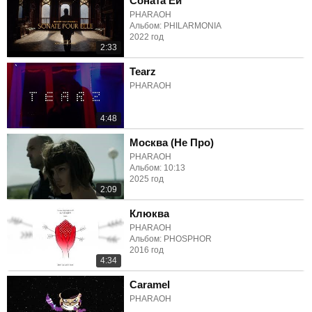
Соната Ей
PHARAOH
Альбом: PHILARMONIA
2022 год
2:33
Tearz
PHARAOH
4:48
Москва (Не Про)
PHARAOH
Альбом: 10:13
2025 год
2:09
Клюква
PHARAOH
Альбом: PHOSPHOR
2016 год
4:34
Caramel
PHARAOH