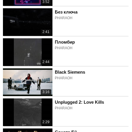
3:52
Без ключа
PHARAOH
2:41
Пломбир
PHARAOH
2:44
Black Siemens
PHARAOH
3:16
Unplugged 2: Love Kills
PHARAOH
2:29