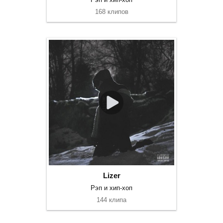
168 клипов
Lizer
Рэп и хип-хоп
144 клипа