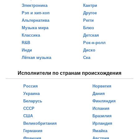
Электроника
Кантри
Рэп и хип-хоп
Другое
Альтернатива
Регги
Музыка мира
Блюз
Классика
Детская
R&B
Рок-н-ролл
Инди
Диско
Лёгкая музыка
Ска
Исполнители по странам происхождения
Россия
Норвегия
Украина
Дания
Беларусь
Финляндия
СССР
Испания
США
Бразилия
Великобритания
Ирландия
Германия
Ямайка
Франция
Австрия