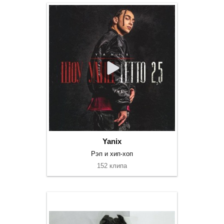
Yanix
Рэп и хип-хоп
152 клипа