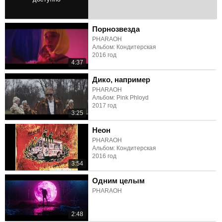
3:07
Порнозвезда
PHARAOH
Альбом: Кондитерская
2016 год
4:37
Дико, например
PHARAOH
Альбом: Pink Phloyd
2017 год
3:25
Неон
PHARAOH
Альбом: Кондитерская
2016 год
3:54
Одним целым
PHARAOH
2:48