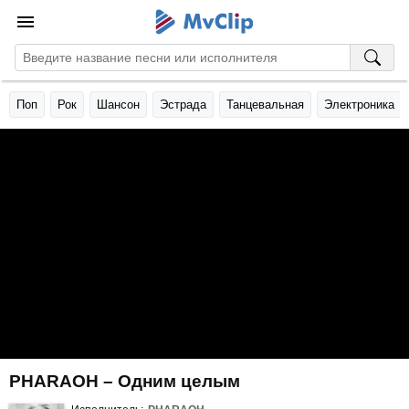
Поп
Рок
Шансон
Эстрада
Танцевальная
Электроника
PHARAOH – Одним целым