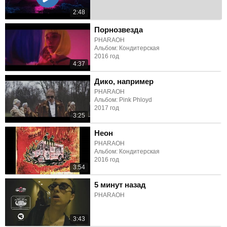
2:48
Порнозвезда
PHARAOH
Альбом: Кондитерская
2016 год
4:37
Дико, например
PHARAOH
Альбом: Pink Phloyd
2017 год
3:25
Неон
PHARAOH
Альбом: Кондитерская
2016 год
3:54
5 минут назад
PHARAOH
3:43