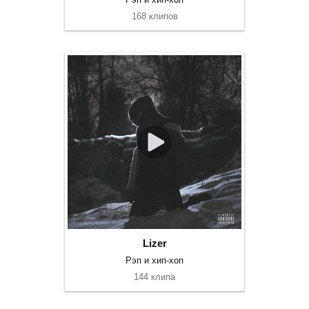
168 клипов
Lizer
Рэп и хип-хоп
144 клипа