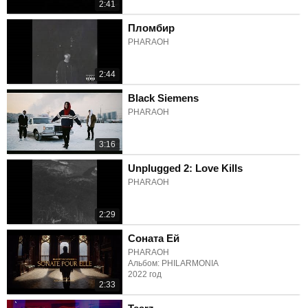
2:41
Пломбир
PHARAOH
2:44
Black Siemens
PHARAOH
3:16
Unplugged 2: Love Kills
PHARAOH
2:29
Соната Ей
PHARAOH
Альбом: PHILARMONIA
2022 год
2:33