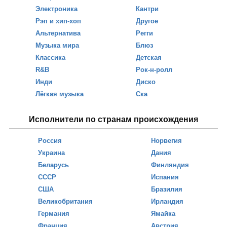
Электроника
Кантри
Рэп и хип-хоп
Другое
Альтернатива
Регги
Музыка мира
Блюз
Классика
Детская
R&B
Рок-н-ролл
Инди
Диско
Лёгкая музыка
Ска
Исполнители по странам происхождения
Россия
Норвегия
Украина
Дания
Беларусь
Финляндия
СССР
Испания
США
Бразилия
Великобритания
Ирландия
Германия
Ямайка
Франция
Австрия