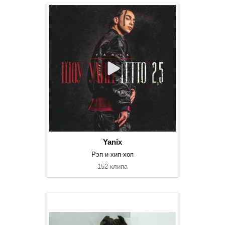
Yanix
Рэп и хип-хоп
152 клипа