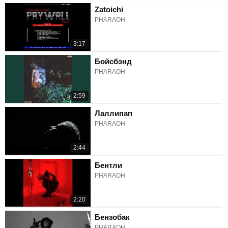
Zatoichi
PHARAOH
3:17
Бойсбэнд
PHARAOH
2:59
Лаллипап
PHARAOH
2:44
Бентли
PHARAOH
2:20
Бензобак
PHARAOH