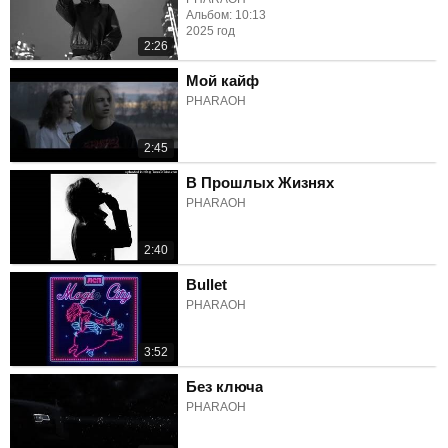
Альбом: 10:13
2025 год
2:26
Мой кайф
PHARAOH
2:45
В Прошлых Жизнях
PHARAOH
2:40
Bullet
PHARAOH
3:52
Без ключа
PHARAOH