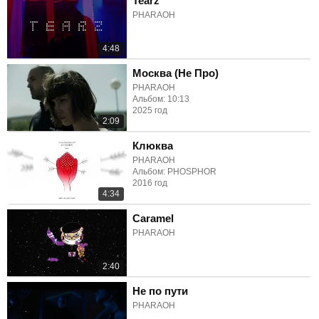
Tearz
PHARAOH
4:48
Москва (Не Про)
PHARAOH
Альбом: 10:13
2025 год
2:09
Клюква
PHARAOH
Альбом: PHOSPHOR
2016 год
4:34
Caramel
PHARAOH
2:40
Не по пути
PHARAOH