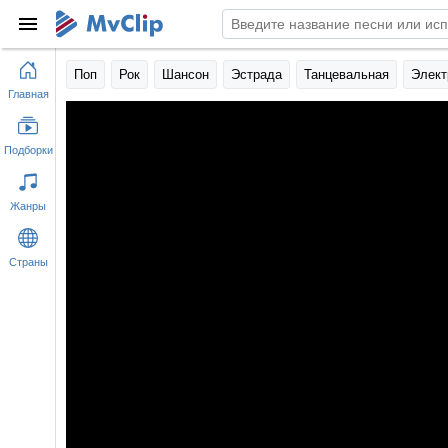
Поп
Рок
Шансон
Эстрада
Танцевальная
Элект
Главная
Подборки
Жанры
Страны