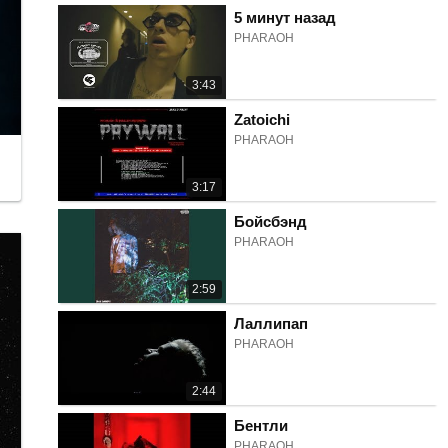
5 минут назад
PHARAOH
3:43
Zatoichi
PHARAOH
3:17
Бойсбэнд
PHARAOH
2:59
Лаллипап
PHARAOH
2:44
Бентли
PHARAOH