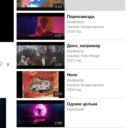
3:14
Порнозвезда
PHARAOH
Альбом: Кондитерская
2016 год
4:37
Дико, например
PHARAOH
Альбом: Pink Phloyd
2017 год
0
3:25
Неон
PHARAOH
Альбом: Кондитерская
2016 год
3:54
Одним целым
PHARAOH
2:48