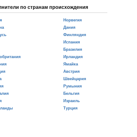
лнители по странам происхождения
я
Норвегия
на
Дания
усь
Финляндия
Испания
Бразилия
обритания
Ирландия
ния
Ямайка
ция
Австрия
а
Швейцария
ия
Румыния
алия
Бельгия
я
Израиль
рланды
Турция