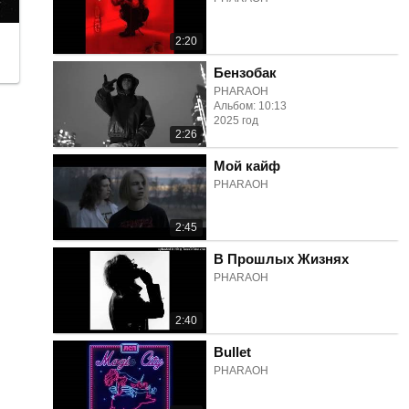
2:20
Бензобак
PHARAOH
Альбом: 10:13
2025 год
2:26
Мой кайф
PHARAOH
2:45
В Прошлых Жизнях
PHARAOH
2:40
Bullet
PHARAOH