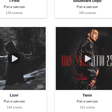
T-Fest
Boulevard Depo
Рэп и хип-хоп
Рэп и хип-хоп
139 клипов
180 клипов
Lizer
Yanix
Рэп и хип-хоп
Рэп и хип-хоп
144 клипа
152 клипа