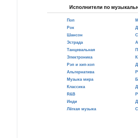
Исполнители по музыкаль
Поп
М
Рок
Д
Шансон
С
Эстрада
А
Танцевальная
П
Электроника
К
Рэп и хип-хоп
Д
Альтернатива
Р
Музыка мира
Б
Классика
Д
R&B
Р
Инди
Д
Лёгкая музыка
С