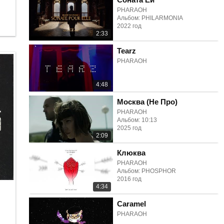
PHARAOH
Альбом: PHILARMONIA
2022 год
2:33
Tearz
PHARAOH
4:48
Москва (Не Про)
PHARAOH
Альбом: 10:13
2025 год
2:09
Клюква
PHARAOH
Альбом: PHOSPHOR
2016 год
4:34
Caramel
PHARAOH