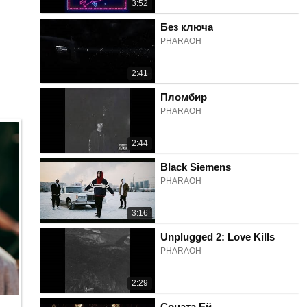
3:52
Без ключа
PHARAOH
2:41
Пломбир
PHARAOH
2:44
Black Siemens
PHARAOH
3:16
Unplugged 2: Love Kills
PHARAOH
2:29
Соната Ей