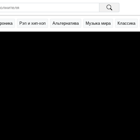
роника
Рэп и хип-хоп
Альтернатива
Музыка мира
Классика