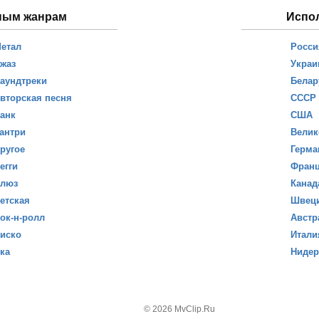
ным жанрам
Испо
етал
Росси
жаз
Украи
аундтреки
Белар
вторская песня
СССР
анк
США
антри
Велик
ругое
Герма
егги
Фран
люз
Канад
етская
Швец
ок-н-ролл
Австр
иско
Итали
ка
Ниде
© 2026 MvClip.Ru