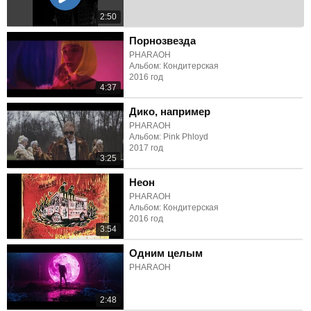
2:50
Порнозвезда
PHARAOH
Альбом: Кондитерская
2016 год
4:37
Дико, например
PHARAOH
Альбом: Pink Phloyd
2017 год
3:25
Неон
PHARAOH
Альбом: Кондитерская
2016 год
3:54
Одним целым
PHARAOH
2:48