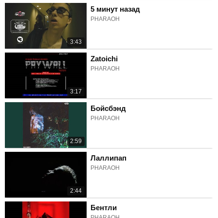
5 минут назад
PHARAOH
3:43
Zatoichi
PHARAOH
3:17
Бойсбэнд
PHARAOH
2:59
Лаллипап
PHARAOH
2:44
Бентли
PHARAOH