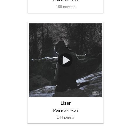
168 клипов
Lizer
Рэп и хип-хоп
144 клипа