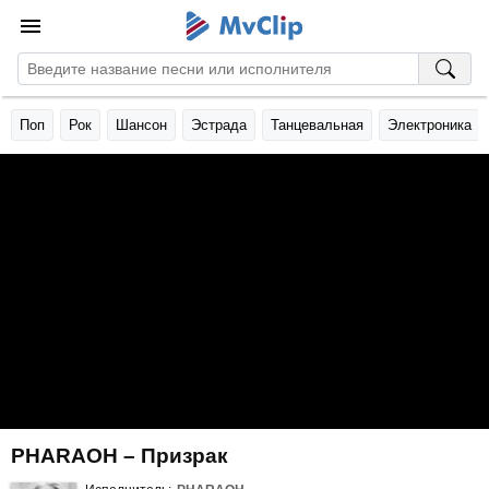
Поп
Рок
Шансон
Эстрада
Танцевальная
Электроника
PHARAOH – Призрак