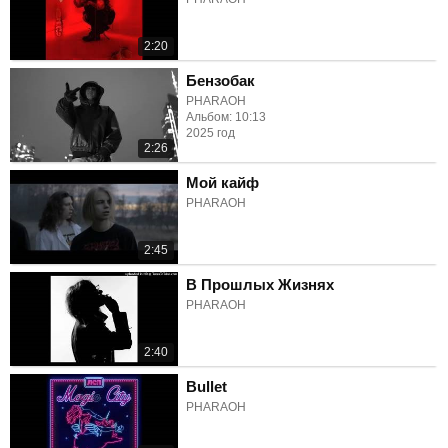
2:20
Бензобак
PHARAOH
Альбом: 10:13
2025 год
2:26
Мой кайф
PHARAOH
2:45
В Прошлых Жизнях
PHARAOH
2:40
Bullet
PHARAOH