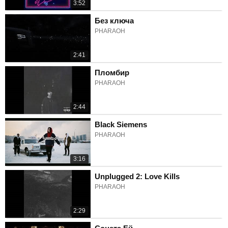
3:52
Без ключа
PHARAOH
2:41
Пломбир
PHARAOH
2:44
Black Siemens
PHARAOH
3:16
Unplugged 2: Love Kills
PHARAOH
2:29