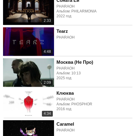
Соната Ей
PHARAOH
Альбом: PHILARMONIA
2022 год
2:33
Tearz
PHARAOH
4:48
Москва (Не Про)
PHARAOH
Альбом: 10:13
2025 год
2:09
Клюква
PHARAOH
Альбом: PHOSPHOR
2016 год
4:34
Caramel
PHARAOH