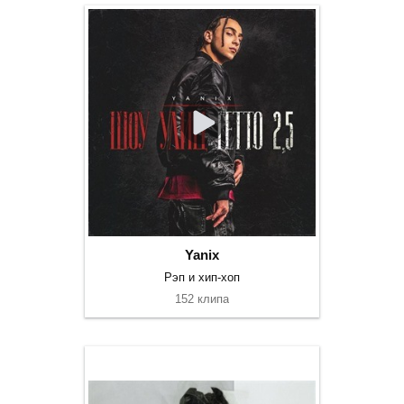
Yanix
Рэп и хип-хоп
152 клипа