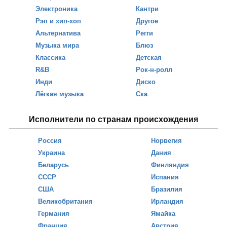
Электроника
Кантри
Рэп и хип-хоп
Другое
Альтернатива
Регги
Музыка мира
Блюз
Классика
Детская
R&B
Рок-н-ролл
Инди
Диско
Лёгкая музыка
Ска
Исполнители по странам происхождения
Россия
Норвегия
Украина
Дания
Беларусь
Финляндия
СССР
Испания
США
Бразилия
Великобритания
Ирландия
Германия
Ямайка
Франция
Австрия