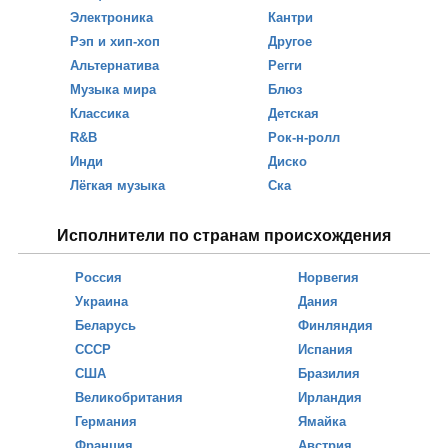
Электроника
Кантри
Рэп и хип-хоп
Другое
Альтернатива
Регги
Музыка мира
Блюз
Классика
Детская
R&B
Рок-н-ролл
Инди
Диско
Лёгкая музыка
Ска
Исполнители по странам происхождения
Россия
Норвегия
Украина
Дания
Беларусь
Финляндия
СССР
Испания
США
Бразилия
Великобритания
Ирландия
Германия
Ямайка
Франция
Австрия