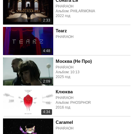
Соната Ей
PHARAOH
Альбом: PHILARMONIA
2022 год
2:33
Tearz
PHARAOH
4:48
Москва (Не Про)
PHARAOH
Альбом: 10:13
2025 год
2:09
Клюква
PHARAOH
Альбом: PHOSPHOR
2016 год
4:34
Caramel
PHARAOH