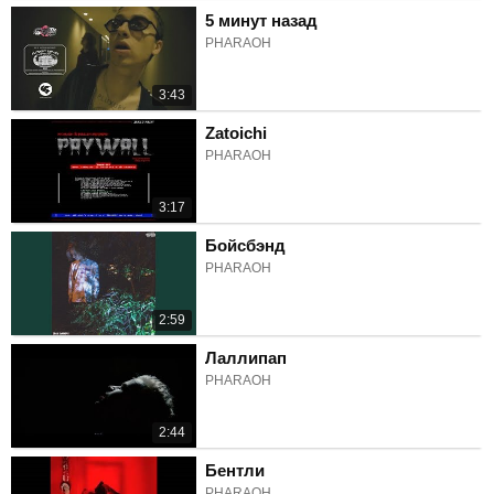
5 минут назад
PHARAOH
3:43
Zatoichi
PHARAOH
3:17
Бойсбэнд
PHARAOH
2:59
Лаллипап
PHARAOH
2:44
Бентли
PHARAOH