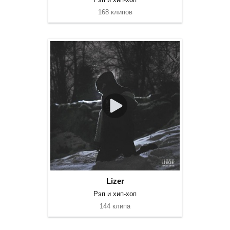
168 клипов
Lizer
Рэп и хип-хоп
144 клипа