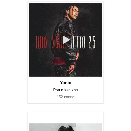
Yanix
Рэп и хип-хоп
152 клипа