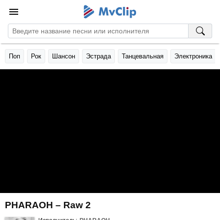
Поп
Рок
Шансон
Эстрада
Танцевальная
Электроника
PHARAOH – Raw 2