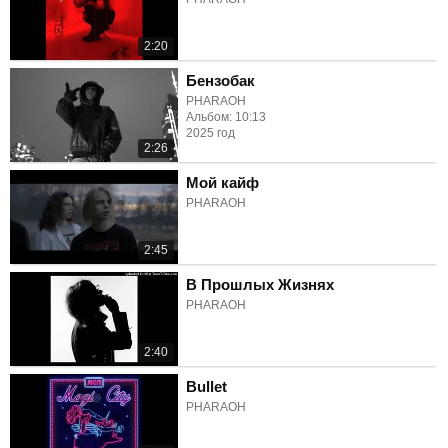
2:20
Бензобак
PHARAOH
Альбом: 10:13
2025 год
2:26
Мой кайф
PHARAOH
2:45
В Прошлых Жизнях
PHARAOH
2:40
Bullet
PHARAOH