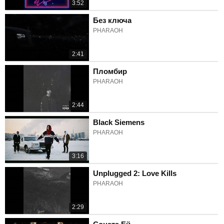
3:52
Без ключа
PHARAOH
2:41
Пломбир
PHARAOH
2:44
Black Siemens
PHARAOH
3:16
Unplugged 2: Love Kills
PHARAOH
2:29