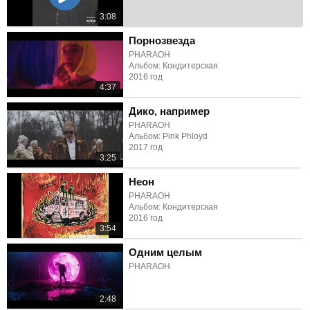
3:08
Порнозвезда
PHARAOH
Альбом: Кондитерская
2016 год
4:37
Дико, например
PHARAOH
Альбом: Pink Phloyd
2017 год
3:25
Неон
PHARAOH
Альбом: Кондитерская
2016 год
3:54
Одним целым
PHARAOH
2:48