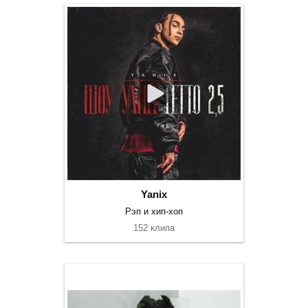
Yanix
Рэп и хип-хоп
152 клипа