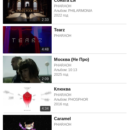
Соната Ей
PHARAOH
Альбом: PHILARMONIA
2022 год
2:33
Tearz
PHARAOH
4:48
Москва (Не Про)
PHARAOH
Альбом: 10:13
2025 год
2:09
Клюква
PHARAOH
Альбом: PHOSPHOR
2016 год
4:34
Caramel
PHARAOH