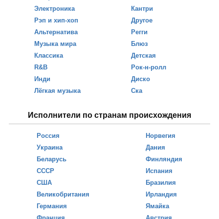
Электроника
Кантри
Рэп и хип-хоп
Другое
Альтернатива
Регги
Музыка мира
Блюз
Классика
Детская
R&B
Рок-н-ролл
Инди
Диско
Лёгкая музыка
Ска
Исполнители по странам происхождения
Россия
Норвегия
Украина
Дания
Беларусь
Финляндия
СССР
Испания
США
Бразилия
Великобритания
Ирландия
Германия
Ямайка
Франция
Австрия