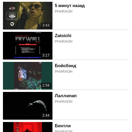
5 минут назад
PHARAOH
3:43
Zatoichi
PHARAOH
3:17
Бойсбэнд
PHARAOH
2:59
Лаллипап
PHARAOH
2:44
Бентли
PHARAOH