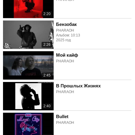
2:20
Бензобак
PHARAOH
Альбом: 10:13
2025 год
2:26
Мой кайф
PHARAOH
2:45
В Прошлых Жизнях
PHARAOH
2:40
Bullet
PHARAOH