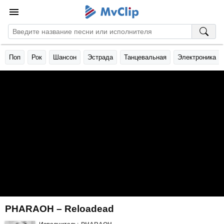
Поп
Рок
Шансон
Эстрада
Танцевальная
Электроника
PHARAOH – Reloadead