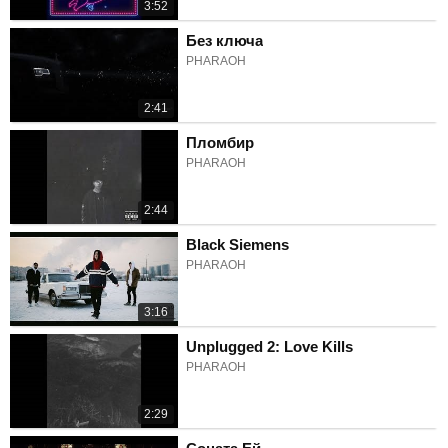
3:52
Без ключа
PHARAOH
2:41
Пломбир
PHARAOH
2:44
Black Siemens
PHARAOH
3:16
Unplugged 2: Love Kills
PHARAOH
2:29