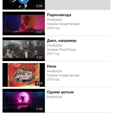
5:09
Порнозвезда
PHARAOH
Альбом: Кондитерская
2016 год
4:37
Дико, например
PHARAOH
Альбом: Pink Phloyd
2017 год
3:25
Неон
PHARAOH
Альбом: Кондитерская
2016 год
3:54
Одним целым
PHARAOH
2:48