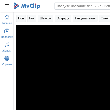
Поп
Рок
Шансон
Эстрада
Танцевальная
Элект
Главная
Подборки
Жанры
Страны