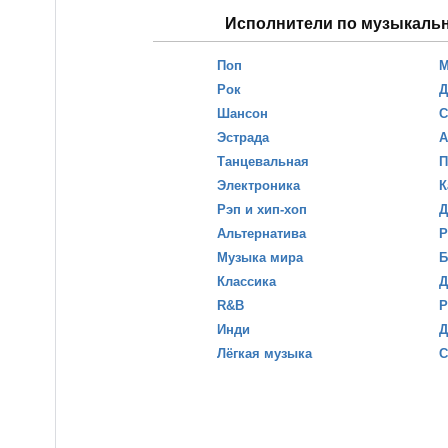
Исполнители по музыкаль
Поп
М
Рок
Д
Шансон
С
Эстрада
А
Танцевальная
П
Электроника
К
Рэп и хип-хоп
Д
Альтернатива
Р
Музыка мира
Б
Классика
Д
R&B
Р
Инди
Д
Лёгкая музыка
С