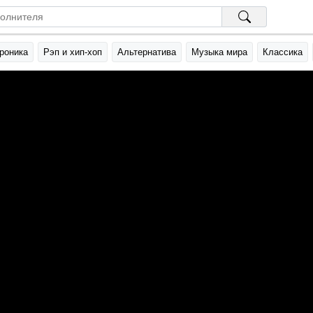
роника
Рэп и хип-хоп
Альтернатива
Музыка мира
Классика