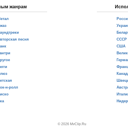
ным жанрам
Испо
етал
Росси
жаз
Украи
аундтреки
Белар
вторская песня
СССР
анк
США
антри
Велик
ругое
Герма
егги
Фран
люз
Канад
етская
Швец
ок-н-ролл
Австр
иско
Итали
ка
Ниде
© 2026 MvClip.Ru