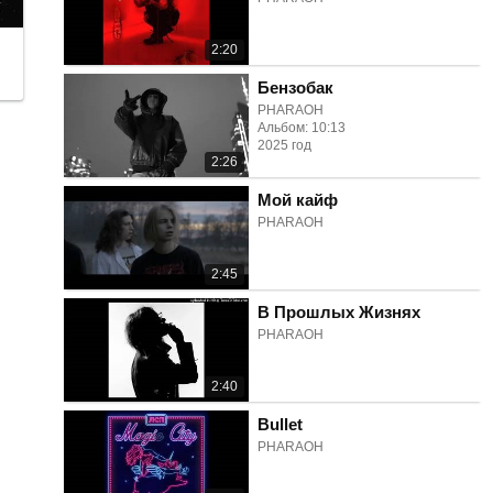
2:20
Бензобак
PHARAOH
Альбом: 10:13
2025 год
2:26
Мой кайф
PHARAOH
2:45
В Прошлых Жизнях
PHARAOH
2:40
Bullet
PHARAOH