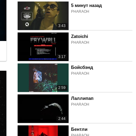
5 минут назад
PHARAOH
3:43
Zatoichi
PHARAOH
3:17
Бойсбэнд
PHARAOH
2:59
Лаллипап
PHARAOH
2:44
Бентли
PHARAOH