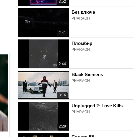
3:52
Без ключа
PHARAOH
2:41
Пломбир
PHARAOH
2:44
Black Siemens
PHARAOH
3:16
Unplugged 2: Love Kills
PHARAOH
2:29
Соната Ей