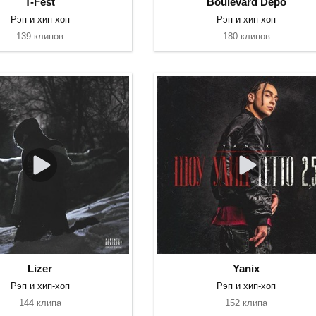
T-Fest
Boulevard Depo
Рэп и хип-хоп
Рэп и хип-хоп
139 клипов
180 клипов
Lizer
Yanix
Рэп и хип-хоп
Рэп и хип-хоп
144 клипа
152 клипа