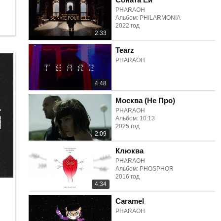
PHARAOH
Альбом: PHILARMONIA
2022 год
2:33
Tearz
PHARAOH
4:48
Москва (Не Про)
PHARAOH
Альбом: 10:13
2025 год
2:09
Клюква
PHARAOH
Альбом: PHOSPHOR
2016 год
4:34
Caramel
PHARAOH