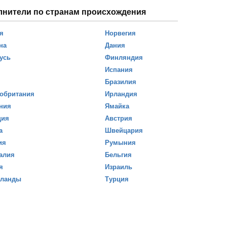
лнители по странам происхождения
я
Норвегия
на
Дания
усь
Финляндия
Испания
Бразилия
обритания
Ирландия
ния
Ямайка
ция
Австрия
а
Швейцария
ия
Румыния
алия
Бельгия
я
Израиль
рланды
Турция