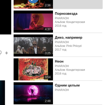
2:36
Порнозвезда
PHARAOH
Альбом: Кондитерская
2016 год
4:37
Дико, например
PHARAOH
Альбом: Pink Phloyd
2017 год
0
3:25
Неон
PHARAOH
Альбом: Кондитерская
2016 год
3:54
Одним целым
PHARAOH
2:48