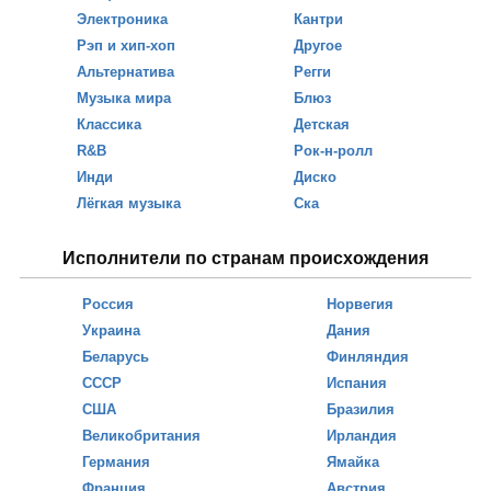
Электроника
Кантри
Рэп и хип-хоп
Другое
Альтернатива
Регги
Музыка мира
Блюз
Классика
Детская
R&B
Рок-н-ролл
Инди
Диско
Лёгкая музыка
Ска
Исполнители по странам происхождения
Россия
Норвегия
Украина
Дания
Беларусь
Финляндия
СССР
Испания
США
Бразилия
Великобритания
Ирландия
Германия
Ямайка
Франция
Австрия