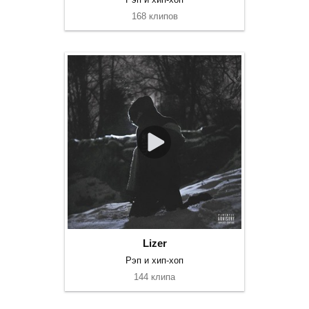
168 клипов
Lizer
Рэп и хип-хоп
144 клипа