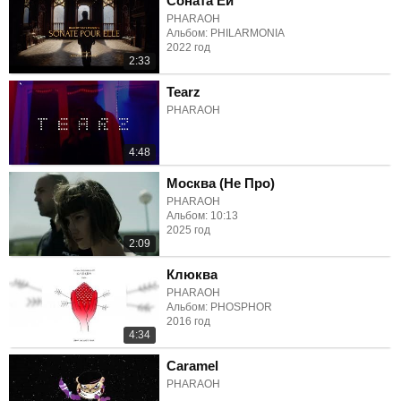
Соната Ей
PHARAOH
Альбом: PHILARMONIA
2022 год
2:33
Tearz
PHARAOH
4:48
Москва (Не Про)
PHARAOH
Альбом: 10:13
2025 год
2:09
Клюква
PHARAOH
Альбом: PHOSPHOR
2016 год
4:34
Caramel
PHARAOH