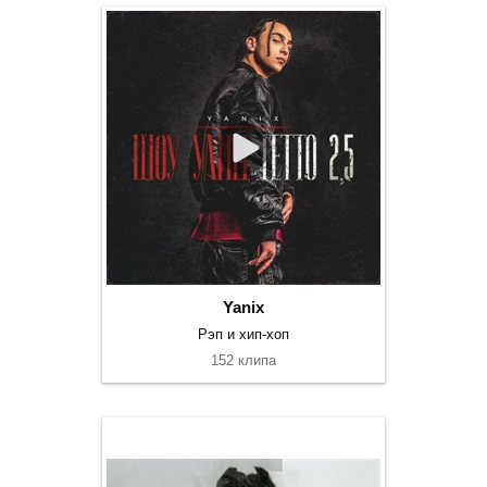
Yanix
Рэп и хип-хоп
152 клипа