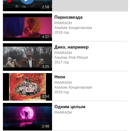
2:58
Порнозвезда
PHARAOH
Альбом: Кондитерская
2016 год
4:37
Дико, например
PHARAOH
Альбом: Pink Phloyd
2017 год
3:25
Неон
PHARAOH
Альбом: Кондитерская
2016 год
3:54
Одним целым
PHARAOH
2:48