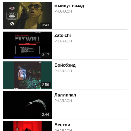
5 минут назад
PHARAOH
3:43
Zatoichi
PHARAOH
3:17
Бойсбэнд
PHARAOH
2:59
Лаллипап
PHARAOH
2:44
Бентли
PHARAOH