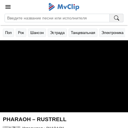
Поп
Рок
Шансон
Эстрада
Танцевальная
Электроника
PHARAOH – RUSTRELL