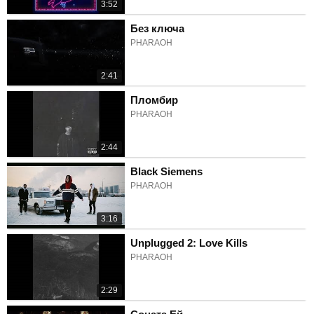
3:52
Без ключа
PHARAOH
2:41
Пломбир
PHARAOH
2:44
Black Siemens
PHARAOH
3:16
Unplugged 2: Love Kills
PHARAOH
2:29