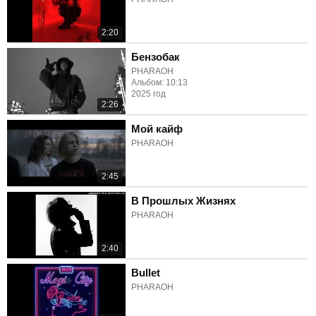
2:20
Бензобак
PHARAOH
Альбом: 10:13
2025 год
2:26
Мой кайф
PHARAOH
2:45
В Прошлых Жизнях
PHARAOH
2:40
Bullet
PHARAOH