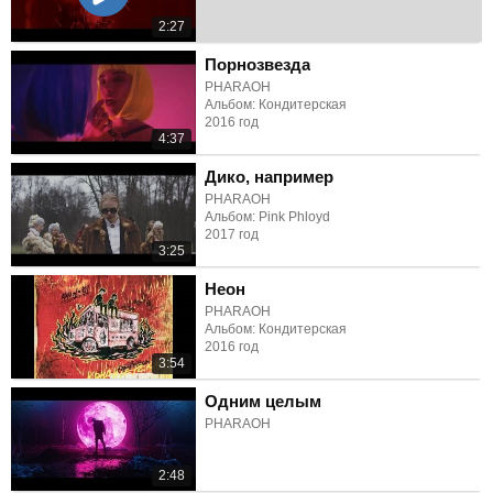
2:27
Порнозвезда
PHARAOH
Альбом: Кондитерская
2016 год
4:37
Дико, например
PHARAOH
Альбом: Pink Phloyd
2017 год
3:25
Неон
PHARAOH
Альбом: Кондитерская
2016 год
3:54
Одним целым
PHARAOH
2:48