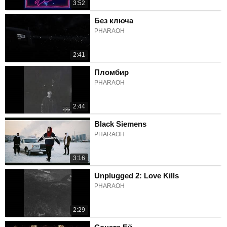
3:52
Без ключа
PHARAOH
2:41
Пломбир
PHARAOH
2:44
Black Siemens
PHARAOH
3:16
Unplugged 2: Love Kills
PHARAOH
2:29