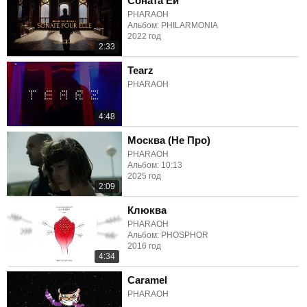
Соната Ей
PHARAOH
Альбом: PHILARMONIA
2022 год
2:33
Tearz
PHARAOH
4:48
Москва (Не Про)
PHARAOH
Альбом: 10:13
2025 год
2:09
Клюква
PHARAOH
Альбом: PHOSPHOR
2016 год
4:34
Caramel
PHARAOH