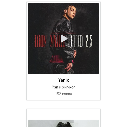
Yanix
Рэп и хип-хоп
152 клипа