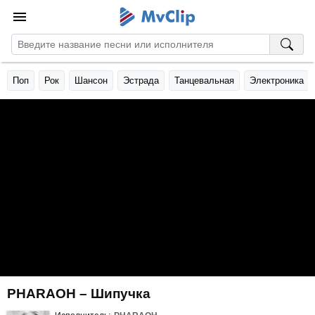
Поп
Рок
Шансон
Эстрада
Танцевальная
Электроника
PHARAOH – Шипучка