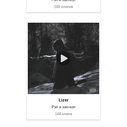
168 клипов
Lizer
Рэп и хип-хоп
144 клипа