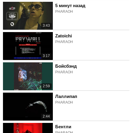
5 минут назад
PHARAOH
3:43
Zatoichi
PHARAOH
3:17
Бойсбэнд
PHARAOH
2:59
Лаллипап
PHARAOH
2:44
Бентли
PHARAOH