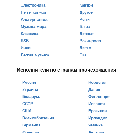
Электроника
Кантри
Рэп и хип-хоп
Другое
Альтернатива
Регги
Музыка мира
Блюз
Классика
Детская
R&B
Рок-н-ролл
Инди
Диско
Лёгкая музыка
Ска
Исполнители по странам происхождения
Россия
Норвегия
Украина
Дания
Беларусь
Финляндия
СССР
Испания
США
Бразилия
Великобритания
Ирландия
Германия
Ямайка
Франция
Австрия