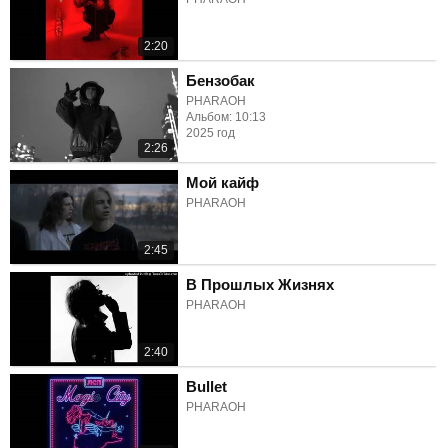
2:20
Бензобак
PHARAOH
Альбом: 10:13
2025 год
2:26
Мой кайф
PHARAOH
2:45
В Прошлых Жизнях
PHARAOH
2:40
Bullet
PHARAOH