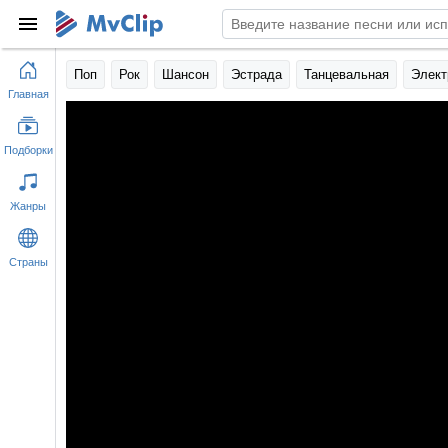
Поп
Рок
Шансон
Эстрада
Танцевальная
Элект
Главная
Подборки
Жанры
Страны