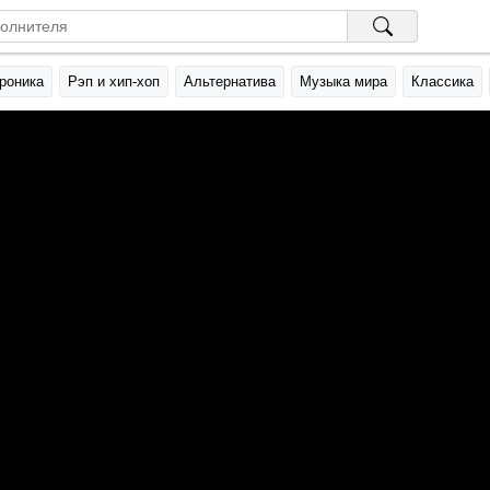
роника
Рэп и хип-хоп
Альтернатива
Музыка мира
Классика