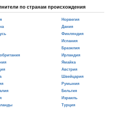
лнители по странам происхождения
я
Норвегия
на
Дания
усь
Финляндия
Испания
Бразилия
обритания
Ирландия
ния
Ямайка
ция
Австрия
а
Швейцария
ия
Румыния
алия
Бельгия
я
Израиль
рланды
Турция