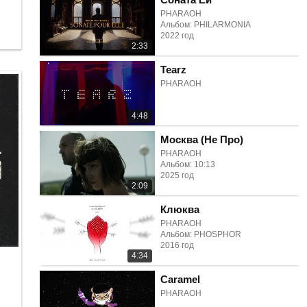
PHARAOH
Альбом: PHILARMONIA
2022 год
2:33
Tearz
PHARAOH
4:48
Москва (Не Про)
PHARAOH
Альбом: 10:13
2025 год
2:09
Клюква
PHARAOH
Альбом: PHOSPHOR
2016 год
4:34
Caramel
PHARAOH