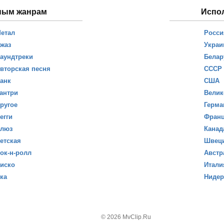
ным жанрам
Испо
етал
Росси
жаз
Украи
аундтреки
Белар
вторская песня
СССР
анк
США
антри
Велик
ругое
Герма
егги
Фран
люз
Канад
етская
Швец
ок-н-ролл
Австр
иско
Итали
ка
Ниде
© 2026 MvClip.Ru