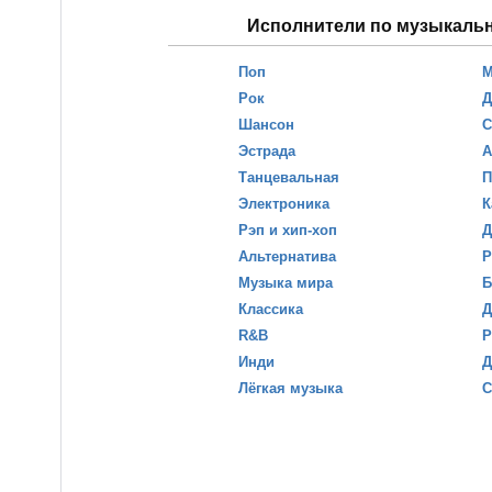
Исполнители по музыкаль
Поп
М
Рок
Д
Шансон
С
Эстрада
А
Танцевальная
П
Электроника
К
Рэп и хип-хоп
Д
Альтернатива
Р
Музыка мира
Б
Классика
Д
R&B
Р
Инди
Д
Лёгкая музыка
С