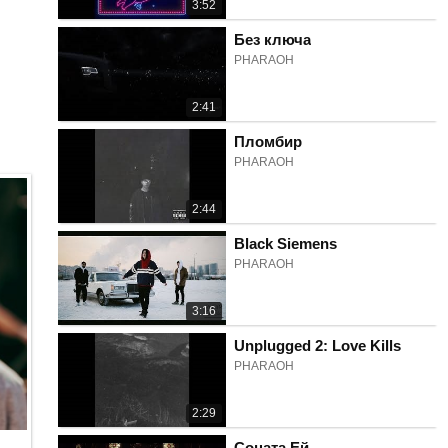
3:52
Без ключа
PHARAOH
2:41
Пломбир
PHARAOH
2:44
Black Siemens
PHARAOH
3:16
Unplugged 2: Love Kills
PHARAOH
2:29
Соната Ей