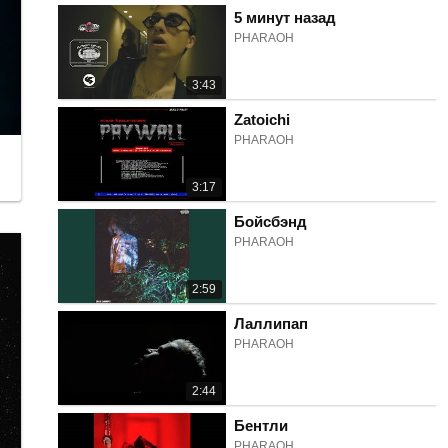
5 минут назад
PHARAOH
3:43
Zatoichi
PHARAOH
3:17
Бойсбэнд
PHARAOH
2:59
Лаллипап
PHARAOH
2:44
Бентли
PHARAOH