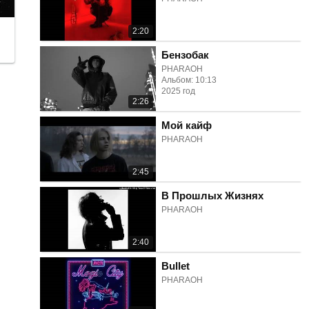
2:20
Бензобак
PHARAOH
Альбом: 10:13
2025 год
2:26
Мой кайф
PHARAOH
2:45
В Прошлых Жизнях
PHARAOH
2:40
Bullet
PHARAOH