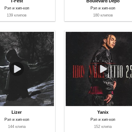
T-Fest
Boulevard Depo
Рэп и хип-хоп
Рэп и хип-хоп
139 клипов
180 клипов
Lizer
Yanix
Рэп и хип-хоп
Рэп и хип-хоп
144 клипа
152 клипа