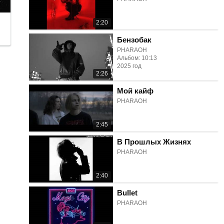
2:20
Бензобак
PHARAOH
Альбом: 10:13
2025 год
2:26
Мой кайф
PHARAOH
2:45
В Прошлых Жизнях
PHARAOH
2:40
Bullet
PHARAOH