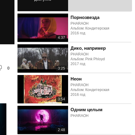
2:32
Порнозвезда
PHARAOH
Альбом: Кондитерская
2016 год
4:37
Дико, например
PHARAOH
Альбом: Pink Phloyd
2017 год
0
3:25
Неон
PHARAOH
Альбом: Кондитерская
2016 год
3:54
Одним целым
PHARAOH
2:48