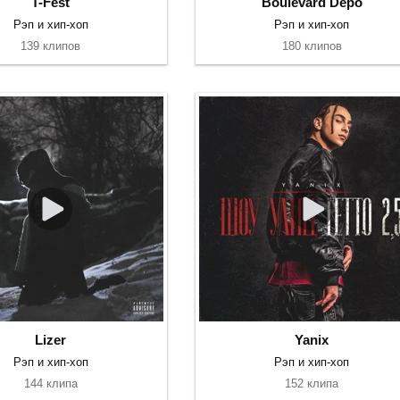
T-Fest
Boulevard Depo
Рэп и хип-хоп
Рэп и хип-хоп
139 клипов
180 клипов
Lizer
Yanix
Рэп и хип-хоп
Рэп и хип-хоп
144 клипа
152 клипа