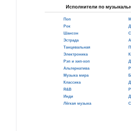
Исполнители по музыкаль
Поп
М
Рок
Д
Шансон
С
Эстрада
А
Танцевальная
П
Электроника
К
Рэп и хип-хоп
Д
Альтернатива
Р
Музыка мира
Б
Классика
Д
R&B
Р
Инди
Д
Лёгкая музыка
С