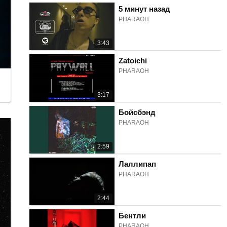
5 минут назад
PHARAOH
3:43
Zatoichi
PHARAOH
3:17
Бойсбэнд
PHARAOH
2:59
Лаллипап
PHARAOH
2:44
Бентли
PHARAOH