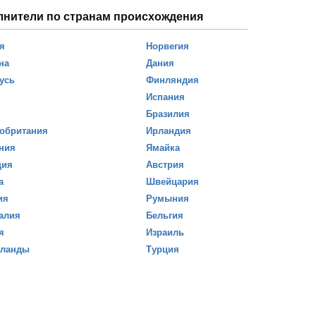
лнители по странам происхождения
я
Норвегия
на
Дания
усь
Финляндия
Испания
Бразилия
обритания
Ирландия
ния
Ямайка
ция
Австрия
а
Швейцария
ия
Румыния
алия
Бельгия
я
Израиль
рланды
Турция