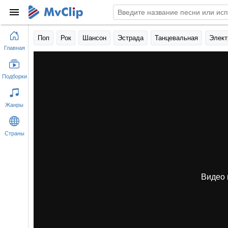
Поп
Рок
Шансон
Эстрада
Танцевальная
Элект
Главная
Подборки
Жанры
Страны
Видео 