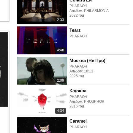
PHARAOH
Альбом: PHILARMONIA
2022 год
2:33
Tearz
PHARAOH
4:48
Москва (Не Про)
PHARAOH
Альбом: 10:13
2025 год
2:09
Клюква
PHARAOH
Альбом: PHOSPHOR
2016 год
4:34
Caramel
PHARAOH