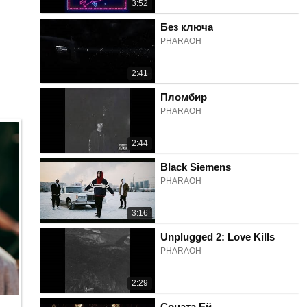
3:52
Без ключа
PHARAOH
2:41
Пломбир
PHARAOH
2:44
Black Siemens
PHARAOH
3:16
Unplugged 2: Love Kills
PHARAOH
2:29
Соната Ей