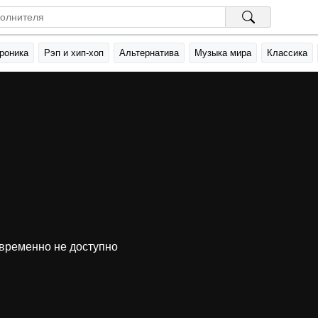
роника
Рэп и хип-хоп
Альтернатива
Музыка мира
Классика
временно не доступно