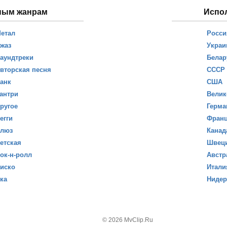
ным жанрам
Испо
етал
Росси
жаз
Украи
аундтреки
Белар
вторская песня
СССР
анк
США
антри
Велик
ругое
Герма
егги
Фран
люз
Канад
етская
Швец
ок-н-ролл
Австр
иско
Итали
ка
Ниде
© 2026 MvClip.Ru