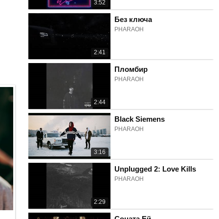
3:52
Без ключа
PHARAOH
2:41
Пломбир
PHARAOH
2:44
Black Siemens
PHARAOH
3:16
Unplugged 2: Love Kills
PHARAOH
2:29
Соната Ей