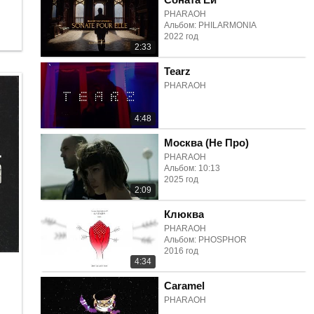
PHARAOH
Альбом: PHILARMONIA
2022 год
2:33
Tearz
PHARAOH
4:48
Москва (Не Про)
PHARAOH
Альбом: 10:13
2025 год
2:09
Клюква
PHARAOH
Альбом: PHOSPHOR
2016 год
4:34
Caramel
PHARAOH