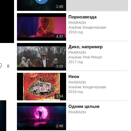
1:40
Порнозвезда
PHARAOH
Альбом: Кондитерская
2016 год
4:37
Дико, например
PHARAOH
Альбом: Pink Phloyd
2017 год
0
3:25
Неон
PHARAOH
Альбом: Кондитерская
2016 год
3:54
Одним целым
PHARAOH
2:48