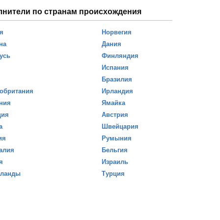
лнители по странам происхождения
я
Норвегия
на
Дания
усь
Финляндия
Испания
Бразилия
обритания
Ирландия
ния
Ямайка
ция
Австрия
а
Швейцария
ия
Румыния
алия
Бельгия
я
Израиль
рланды
Турция