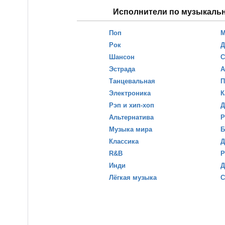
Исполнители по музыкаль
Поп
М
Рок
Д
Шансон
С
Эстрада
А
Танцевальная
П
Электроника
К
Рэп и хип-хоп
Д
Альтернатива
Р
Музыка мира
Б
Классика
Д
R&B
Р
Инди
Д
Лёгкая музыка
С