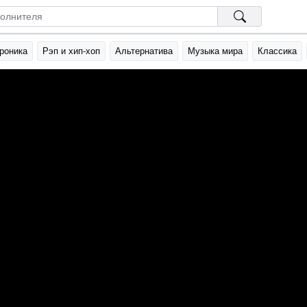
роника
Рэп и хип-хоп
Альтернатива
Музыка мира
Классика