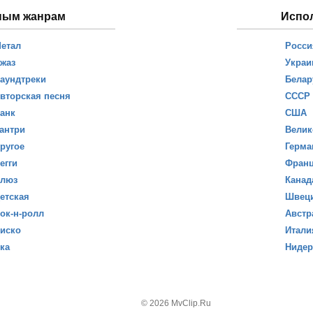
ным жанрам
Испо
етал
Росси
жаз
Украи
аундтреки
Белар
вторская песня
СССР
анк
США
антри
Велик
ругое
Герма
егги
Фран
люз
Канад
етская
Швец
ок-н-ролл
Австр
иско
Итали
ка
Ниде
© 2026 MvClip.Ru