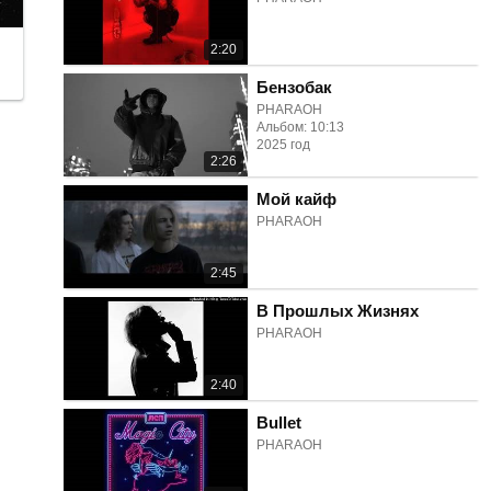
2:20
Бензобак
PHARAOH
Альбом: 10:13
2025 год
2:26
Мой кайф
PHARAOH
2:45
В Прошлых Жизнях
PHARAOH
2:40
Bullet
PHARAOH