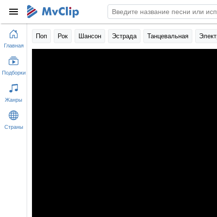
Поп
Рок
Шансон
Эстрада
Танцевальная
Элект
Главная
Подборки
Жанры
Страны