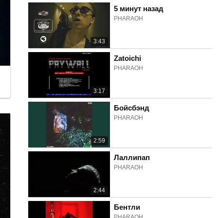
5 минут назад
PHARAOH
3:43
Zatoichi
PHARAOH
3:17
Бойсбэнд
PHARAOH
2:59
Лаллипап
PHARAOH
2:44
Бентли
PHARAOH